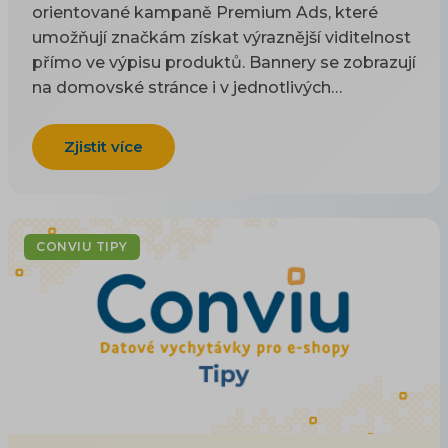
orientované kampaně Premium Ads, které
umožňují značkám získat výraznější viditelnost
přímo ve výpisu produktů. Bannery se zobrazují
na domovské stránce i v jednotlivých
kategoriích, tedy v místech, kde uživatelé
aktivně hledají produkty nebo inspiraci pro
Zjistit více
bydlení.
CONVIU TIPY