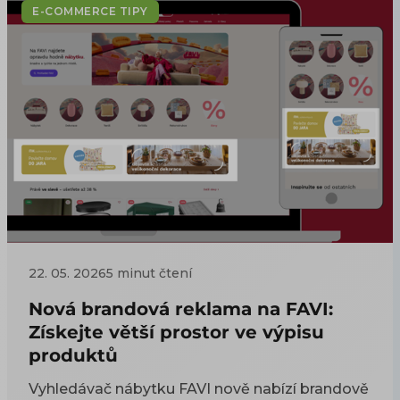
Tento článek ukazuje, jak RFM postavit
E-COMMERCE TIPY
prakticky a jak segmenty převést do
retargetingu na Skliku.
22. 05. 2026
5 minut čtení
Nová brandová reklama na FAVI:
Získejte větší prostor ve výpisu
produktů
Vyhledávač nábytku FAVI nově nabízí brandově