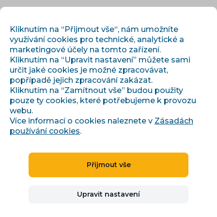
CS
PŘIHLÁSIT
REGISTROVAT
Kliknutím na “Přijmout vše“, nám umožníte
využívání cookies pro technické, analytické a
marketingové účely na tomto zařízení.
Kliknutím na “Upravit nastavení” můžete sami
určit jaké cookies je možné zpracovávat,
popřípadě jejich zpracování zakázat.
Kliknutím na “Zamítnout vše” budou použity
pouze ty cookies, které potřebujeme k provozu
webu.
Blog
Více informací o cookies naleznete v
Zásadách
používání cookies
.
Vše, co potřebujete pro růst e-
shopu
Přijmout vše
Praktické know-how od týmu, který denně spravuje
data, kampaně a marketplaces pro stovky českých
e-shopů.
Upravit nastavení