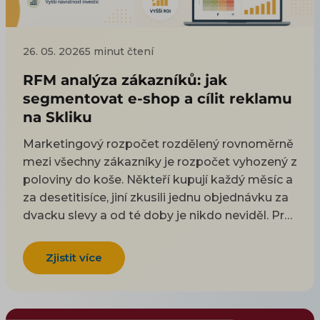
26. 05. 2026
5 minut čtení
RFM analýza zákazníků: jak
segmentovat e-shop a cílit reklamu
na Skliku
Marketingový rozpočet rozdělený rovnoměrně
mezi všechny zákazníky je rozpočet vyhozený z
poloviny do koše. Někteří kupují každý měsíc a
za desetitisíce, jiní zkusili jednu objednávku za
dvacku slevy a od té doby je nikdo neviděl. Pro
každého z nich má smysl jiná reklama, jiná
frekvence i jiný rozpočet. RFM analýza je
Zjistit více
nejjednodušší a zároveň jeden z nejúčinnějších
způsobů, jak zákaznickou bázi rozdělit do
skupin, se kterými se dá smysluplně pracovat.