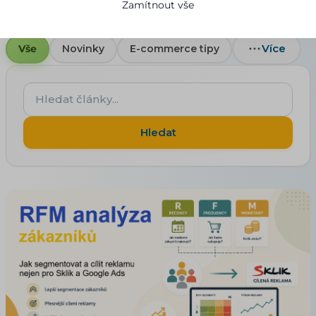
Zamítnout vše
Více
Vše
Novinky
E-commerce tipy
Hledat
články...
Hledat