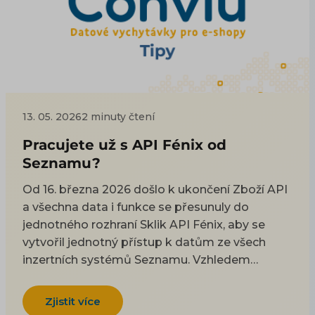
13. 05. 2026
2 minuty čtení
Pracujete už s API Fénix od
Seznamu?
Od 16. března 2026 došlo k ukončení Zboží API
a všechna data i funkce se přesunuly do
jednotného rozhraní Sklik API Fénix, aby se
vytvořil jednotný přístup k datům ze všech
inzertních systémů Seznamu. Vzhledem
k tomu, že se poslední dobou se množí dotazy
ohledně používání cenotvorby nebo biddingu a
Zjistit více
ohledně zobrazování dat, připomínáme