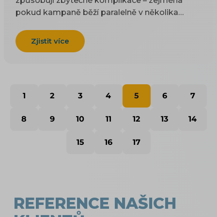
způsobují zbytečné komplikace – zejména
pokud kampaně běží paralelně v několika
systémech.
Zjistit více
1
2
3
4
5
6
7
8
9
10
11
12
13
14
15
16
17
REFERENCE NAŠICH