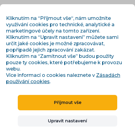
CS
PŘIHLÁSIT
REGISTROVAT
Kliknutím na “Přijmout vše“, nám umožníte
využívání cookies pro technické, analytické a
marketingové účely na tomto zařízení.
Kliknutím na “Upravit nastavení” můžete sami
určit jaké cookies je možné zpracovávat,
popřípadě jejich zpracování zakázat.
Kliknutím na “Zamítnout vše” budou použity
pouze ty cookies, které potřebujeme k provozu
webu.
Odborná školení
Více informací o cookies naleznete v
Zásadách
používání cookies
.
PŘEHLED CONVIU ŠKOLENÍ A
WORKSHOPŮ
Přijmout vše
VYBERTE SI Z NAŠÍ NABÍDKY ŠKOLENÍ A
Upravit nastavení
WORKSHOPŮ. NAUČTE SE
EFEKTIVNĚ