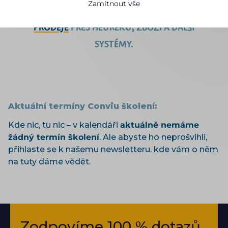
Zamítnout vše
PRACOVAT
S CONVIU A
NAVYŠOVAT SVÉ
PRODEJE
PŘES HEUREKU, ZBOŽÍ A DALŠÍ
SYSTÉMY.
Aktuální termíny Conviu školení:
Kde nic, tu nic – v kalendáři
aktuálně nemáme
žádný termín školení
. Ale abyste ho neprošvihli,
přihlaste se k našemu newsletteru, kde vám o něm
na tuty dáme vědět.
Zodpovíme 100 % dotazů