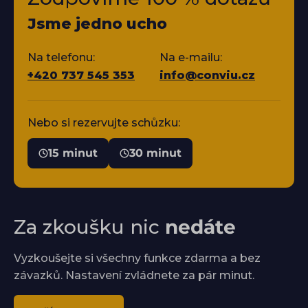
Jsme jedno ucho
Na telefonu:
Na e-mailu:
+420 737 545 353
info@conviu.cz
Nebo si rezervujte schůzku:
15 minut
30 minut
Za zkoušku nic
nedáte
Vyzkoušejte si všechny funkce zdarma a bez
závazků. Nastavení zvládnete za pár minut.