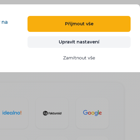
CS
PŘIHLÁSIT
REGISTROVAT
y na
Přijmout vše
Kontakt
VYZKOUŠET ZDARMA
Upravit nastavení
Zamítnout vše