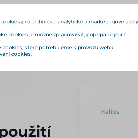
 cookies pro technické, analytické a marketingové účel
aké cookies je možné zpracovávat, popřípadě jejich
Moduly
Služby
Ceník
Reference
Blog
y cookies, které potřebujeme k provozu webu.
vání cookies
.
použití