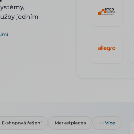
systémy,
služby jedním
šími
E-shopová řešení
Marketplaces
Více