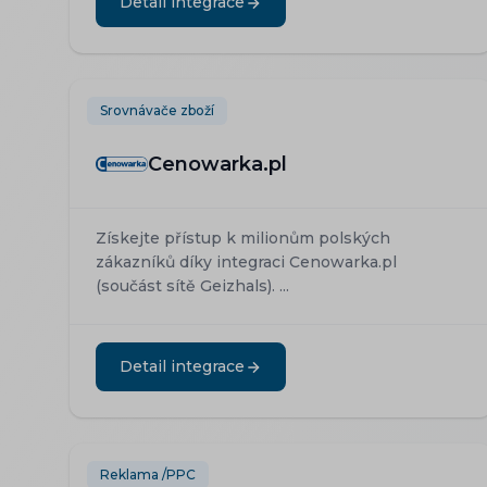
Detail integrace
Srovnávače zboží
Cenowarka.pl
Získejte přístup k milionům polských
zákazníků díky integraci Cenowarka.pl
(součást sítě Geizhals). ...
Detail integrace
Reklama /PPC