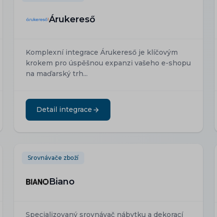
Árukereső
Komplexní integrace Árukereső je klíčovým
krokem pro úspěšnou expanzi vašeho e-shopu
na maďarský trh...
Detail integrace
Srovnávače zboží
Biano
Specializovaný srovnávač nábytku a dekorací