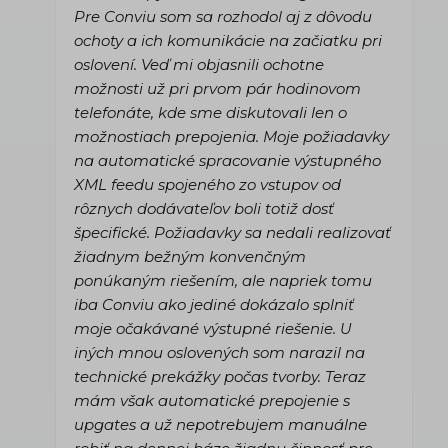
Pre Conviu som sa rozhodol aj z dôvodu
ochoty a ich komunikácie na začiatku pri
oslovení. Veď mi objasnili ochotne
možnosti už pri prvom pár hodinovom
telefonáte, kde sme diskutovali len o
možnostiach prepojenia. Moje požiadavky
na automatické spracovanie výstupného
XML feedu spojeného zo vstupov od
rôznych dodávateľov boli totiž dosť
špecifické. Požiadavky sa nedali realizovať
žiadnym bežným konvenčným
ponúkaným riešením, ale napriek tomu
iba Conviu ako jediné dokázalo splniť
moje očakávané výstupné riešenie. U
iných mnou oslovených som narazil na
technické prekážky počas tvorby. Teraz
mám však automatické prepojenie s
upgates a už nepotrebujem manuálne