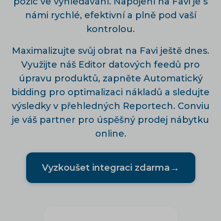
pozic ve vyhledávání. Napojení na Favi je s
námi rychlé, efektivní a plně pod vaší
kontrolou.
Maximalizujte svůj obrat na Favi ještě dnes.
Využijte náš
Editor datových feedů
pro
úpravu produktů, zapněte
Automatický
bidding
pro optimalizaci nákladů a sledujte
výsledky v přehledných
Reportech
. Conviu
je váš partner pro úspěšný prodej nábytku
online.
→
Vyzkoušet integraci zdarma