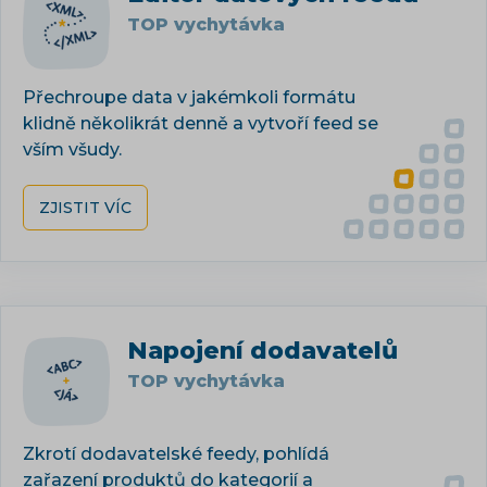
TOP vychytávka
Přechroupe data v jakémkoli formátu
klidně několikrát denně a vytvoří feed se
vším všudy.
ZJISTIT VÍC
Napojení dodavatelů
TOP vychytávka
Zkrotí dodavatelské feedy, pohlídá
zařazení produktů do kategorií a