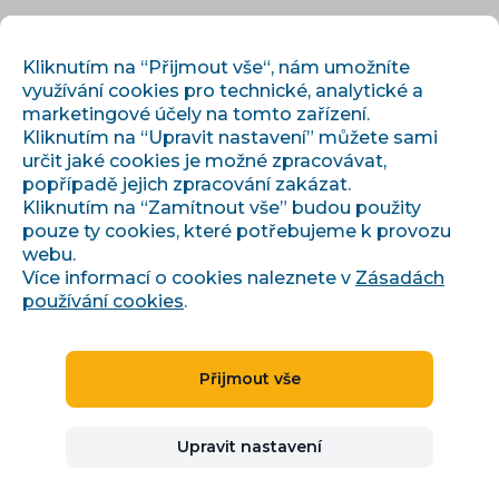
CS
PŘIHLÁSIT
REGISTROVAT
Kliknutím na “Přijmout vše“, nám umožníte
využívání cookies pro technické, analytické a
marketingové účely na tomto zařízení.
Kliknutím na “Upravit nastavení” můžete sami
určit jaké cookies je možné zpracovávat,
popřípadě jejich zpracování zakázat.
Kliknutím na “Zamítnout vše” budou použity
pouze ty cookies, které potřebujeme k provozu
›
›
Úvod
Integrace
Favi
webu.
Více informací o cookies naleznete v
Zásadách
používání cookies
.
SROVNÁVAČE ZBOŽÍ
ČESKO, SLOVENSKO, MAĎARSKO
+5
Přijmout vše
Favi
Upravit nastavení