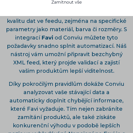
Zamítnout vše
Specializovaný vyhledávač nábytku a
dekorací Favi klade vysoké nároky na
kvalitu dat ve feedu, zejména na specifické
parametry jako materiál, barva či rozměry. S
integrací
Favi
od Conviu můžete tyto
požadavky snadno splnit automatizací. Náš
nástroj vám umožní připravit bezchybný
XML feed, který projde validací a zajistí
vašim produktům lepší viditelnost.
Díky pokročilým pravidlům dokáže Conviu
analyzovat vaše stávající data a
automaticky doplnit chybějící informace,
které Favi vyžaduje. Tím nejen zabráníte
zamítání produktů, ale také získáte
konkurenční výhodu v podobě lepších