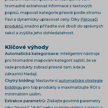
hromadně extrahovat informace z textových
popisů, mapovat kategorie přesně podle stromu
Favi a dynamicky upravovat ceny. Díky
Párovači
produktů
snadno přiřadíte své zboží do správných
sekcí a zvýšíte jeho dohledatelnost.
Klíčové výhody
Automatická kategorizace:
Inteligentní nástroje
pro hromadné mapování kategorií zajistí, že se
vaše produkty zobrazí přesně tam, kde je
zákazníci hledají.
Chytrý bidding:
Nastavte si
automatické strategie
biddingu
pro top produkty a maximalizujte ROI s
minimálním úsilím.
Extrakce parametrů:
Získejte povinné parametry
jako "masiv", "dub" nebo rozměry přímo z názvů a