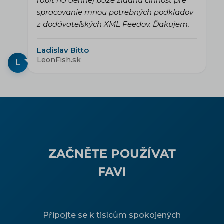
robiť na dennej báze žiadnu činnosť pre
spracovanie mnou potrebných podkladov
z dodávateľských XML Feedov. Ďakujem.
Ladislav Bitto
LeonFish.sk
L
ZAČNĚTE POUŽÍVAT
FAVI
Připojte se k tisícům spokojených