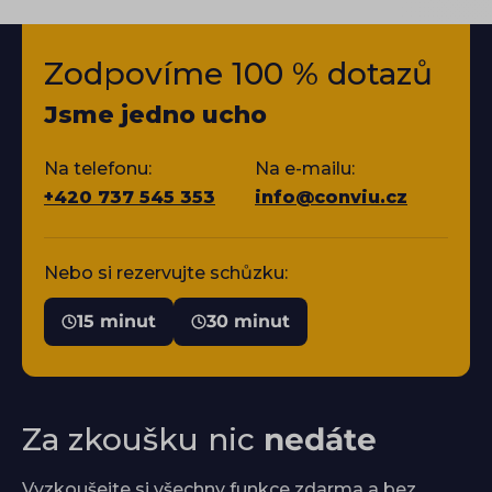
Zodpovíme 100 % dotazů
Jsme jedno ucho
Na telefonu:
Na e-mailu:
+420 737 545 353
info@conviu.cz
Nebo si rezervujte schůzku:
15 minut
30 minut
Za zkoušku nic
nedáte
Vyzkoušejte si všechny funkce zdarma a bez