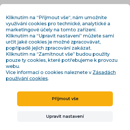
CS
PŘIHLÁSIT
REGISTROVAT
Kliknutím na “Přijmout vše“, nám umožníte
využívání cookies pro technické, analytické a
marketingové účely na tomto zařízení.
Kliknutím na “Upravit nastavení” můžete sami
určit jaké cookies je možné zpracovávat,
popřípadě jejich zpracování zakázat.
Kliknutím na “Zamítnout vše” budou použity
pouze ty cookies, které potřebujeme k provozu
›
›
Úvod
Integrace
Skroutz
webu.
Více informací o cookies naleznete v
Zásadách
používání cookies
.
SROVNÁVAČE ZBOŽÍ
ŘECKO, KYPR
Přijmout vše
Skroutz
Upravit nastavení
Chcete prodávat v Řecku?
Integrace