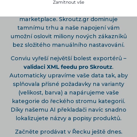
Skroutz
od Conviu je klíčem k úspěchu na
Zamítnout vše
největším řeckém srovnávači a
marketplace. Skroutz.gr dominuje
tamnímu trhu a naše napojení vám
umožní oslovit miliony nových zákazníků
bez složitého manuálního nastavování.
Conviu vyřeší největší bolest exportérů –
validaci XML feedu pro Skroutz
.
Automaticky upravíme vaše data tak, aby
splňovala přísné požadavky na varianty
(velikost, barva) a napárujeme vaše
kategorie do řeckého stromu kategorií.
Díky našemu
AI překladači
navíc snadno
lokalizujete názvy a popisy produktů.
Začněte prodávat v Řecku ještě dnes.