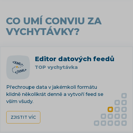
CO UMÍ CONVIU ZA
VYCHYTÁVKY?
Editor datových feedů
TOP vychytávka
Přechroupe data v jakémkoli formátu
klidně několikrát denně a vytvoří feed se
vším všudy.
ZJISTIT VÍC