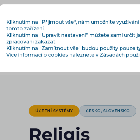
Kliknutím na “Přijmout vše“, nám umožníte využívání
tomto zařízení.
Kliknutím na “Upravit nastavení” můžete sami určit j
Začínáme
zpracování zakázat.
Kliknutím na “Zamítnout vše” budou použity pouze t
Více informací o cookies naleznete v
Zásadách použí
›
›
Úvod
Integrace
Religis
ÚČETNÍ SYSTÉMY
ČESKO, SLOVENSKO
Religis