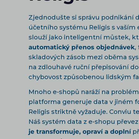
Zjednodušte si správu podnikání d
účetního systému Religis s vaším
slouží jako inteligentní můstek, kt
automatický přenos objednávek
,
skladových zásob mezi oběma sy
na zdlouhavé ruční přepisování do
chybovost způsobenou lidským f
Mnoho e-shopů naráží na problém, 
platforma generuje data v jiném f
Religis striktně vyžaduje. Conviu t
Náš systém data z e-shopu převe
je transformuje, opraví a doplní
př