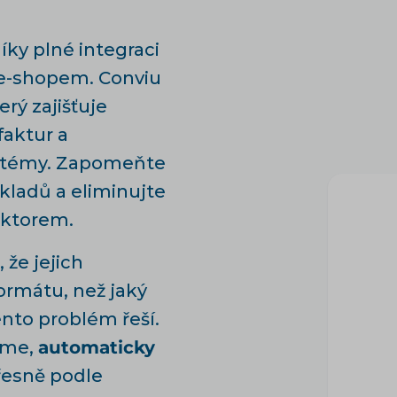
íky plné integraci
 e-shopem. Conviu
erý zajišťuje
 faktur a
stémy. Zapomeňte
kladů a eliminujte
aktorem.
že jejich
ormátu, než jaký
ento problém řeší.
zme,
automaticky
esně podle