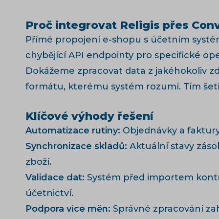
Proč integrovat Religis přes Con
Přímé propojení e-shopu s účetním systéme
chybějící API endpointy pro specifické ope
Dokážeme zpracovat data z jakéhokoliv zdr
formátu, kterému systém rozumí. Tím šetří
Klíčové výhody řešení
Automatizace rutiny:
Objednávky a faktury
Synchronizace skladů:
Aktuální stavy záso
zboží.
Validace dat:
Systém před importem kontrol
účetnictví.
Podpora více měn:
Správné zpracování zah