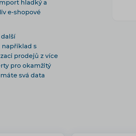
import hladký a
liv e-shopové
 další
 například s
zaci prodejů z více
rty
pro okamžitý
 máte svá data