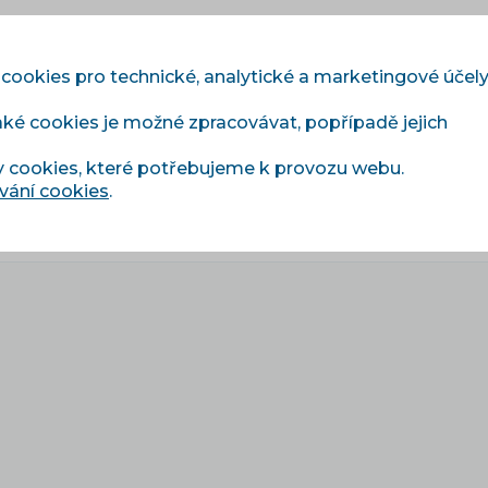
 cookies pro technické, analytické a marketingové účel
aké cookies je možné zpracovávat, popřípadě jejich
Moduly
Služby
Ceník
Reference
Blog
y cookies, které potřebujeme k provozu webu.
vání cookies
.