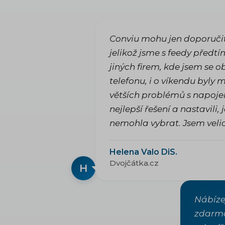
Conviu mohu jen doporučit
jelikož jsme s feedy předt
jiných firem, kde jsem se ob
telefonu, i o víkendu byly
větších problémů s napojen
nejlepší řešení a nastavili,
nemohla vybrat. Jsem vel
Helena Valo DiS.
Dvojčátka.cz
H
Nábíze
zdarma