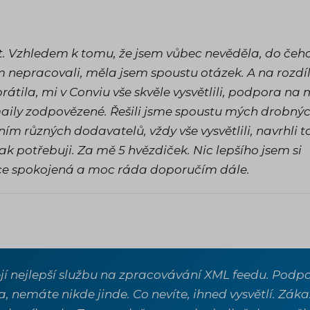
. Vzhledem k tomu, že jsem vůbec nevěděla, do čeho
ím nepracovali, měla jsem spoustu otázek. A na rozdí
rátila, mi v Conviu vše skvěle vysvětlili, podpora na 
 maily zodpovězené. Řešili jsme spoustu mých drobnýc
ím různých dodavatelů, vždy vše vysvětlili, navrhli t
 jak potřebuji. Za mě 5 hvězdiček. Nic lepšího jsem si
ice spokojená a moc ráda doporučím dále.
jí nejlepší službu na zpracovávání XML feedu. Pod
, nemáte nikde jinde. Co nevíte, ihned vysvětlí. Z