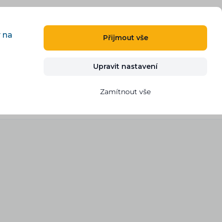
CS
PŘIHLÁSIT
REGISTROVAT
y na
Přijmout vše
Kontakt
VYZKOUŠET ZDARMA
Upravit nastavení
Zamítnout vše