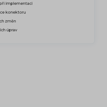
při implementaci
ace konektoru
ích změn
ích úprav