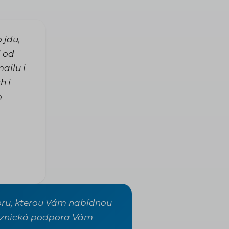
 jdu,
l od
mailu i
h i
o
poru, kterou Vám nabídnou
ákaznická podpora Vám