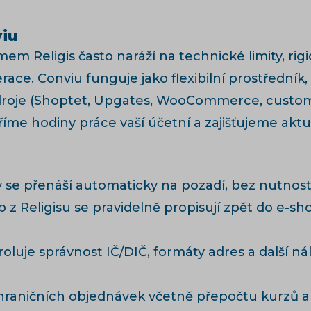
viu
m Religis často naráží na technické limity, ri
race. Conviu funguje jako flexibilní prostředník
oje (Shoptet, Upgates, WooCommerce, custom řeše
me hodiny práce vaší účetní a zajišťujeme aktu
 se přenáší automaticky na pozadí, bez nutnost
b z Religisu se pravidelně propisují zpět do e-s
uje správnost IČ/DIČ, formáty adres a další ná
raničních objednávek včetně přepočtu kurzů a