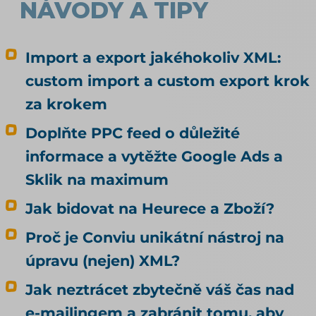
NÁVODY A TIPY
Import a export jakéhokoliv XML:
custom import a custom export krok
za krokem
Doplňte PPC feed o důležité
informace a vytěžte Google Ads a
Sklik na maximum
Jak bidovat na Heurece a Zboží?
Proč je Conviu unikátní nástroj na
úpravu (nejen) XML?
Jak neztrácet zbytečně váš čas nad
e-mailingem a zabránit tomu, aby