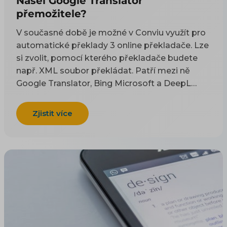
Našel Google Translator
přemožitele?
V současné době je možné v Conviu využít pro
automatické překlady 3 online překladače. Lze
si zvolit, pomocí kterého překladače budete
např. XML soubor překládat. Patří mezi ně
Google Translator, Bing Microsoft a DeepL
Translator. Google Translator je asi nejznámější
a stále zatím nejvíce používaný online
Zjistit více
překladač, nicméně zůstane to opravdu tak
nebo se našel skutečný konkurent?