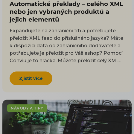
Automatické překlady – celého XML
nebo jen vybraných produktů a
jejich elementů
Expandujete na zahraniční trh a potřebujete
přeložit XML feed do příslušného jazyka? Máte
k dispozici data od zahraničního dodavatele a
potřebujete je přeložit pro Váš eshop? Pomocí
Conviu je to hračka. Můžete přeložit celý XML
feed, ale také jen vybrané části. Například si
zvolíte, pro jaké kategorie či produkty budete
Zjistit více
chtít překlad realizovat.
NÁVODY A TIPY