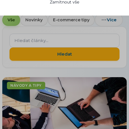
Zamítnout vše
Více
Vše
Novinky
E-commerce tipy
Hledat
články...
Hledat
NÁVODY A TIPY