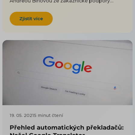
Andreou Bínovou ze zákaznické podpory
UPgates. Dozvíte se, jak pandemie ovlivnila
tuzemský i zahraniční trh, zda se vyplatí
Zjistit více
expandovat a kam, na co si dát pozor, jak
takový dvojjazyčný e-shop založit a neplatit
přitom dvojnásobek za pronájem nebo jak si
efektivně poradit s překladem XML feedů a
ušetřit až desetitisíce.
19. 05. 2021
5 minut čtení
Přehled automatických překladačů: