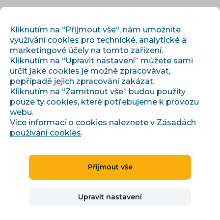
CS
PŘIHLÁSIT
REGISTROVAT
Kliknutím na “Přijmout vše“, nám umožníte
využívání cookies pro technické, analytické a
marketingové účely na tomto zařízení.
Kliknutím na “Upravit nastavení” můžete sami
určit jaké cookies je možné zpracovávat,
popřípadě jejich zpracování zakázat.
Kliknutím na “Zamítnout vše” budou použity
pouze ty cookies, které potřebujeme k provozu
webu.
Blog
Více informací o cookies naleznete v
Zásadách
používání cookies
.
Vše, co potřebujete pro růst e-
shopu
Přijmout vše
Praktické know-how od týmu, který denně spravuje
data, kampaně a marketplaces pro stovky českých
e-shopů.
Upravit nastavení