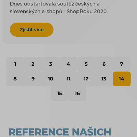
Dnes odstartovala soutěž českých a
slovenských e-shopů - ShopRoku 2020.
Zjistit více
1
2
3
4
5
6
7
8
9
10
11
12
13
14
15
16
REFERENCE NAŠICH