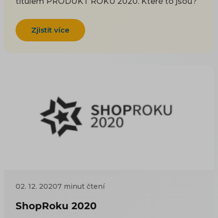
titulem PRODUKT ROKU 2020. Které to jsou?
Zjistit více
02. 12. 2020
7 minut čtení
ShopRoku 2020