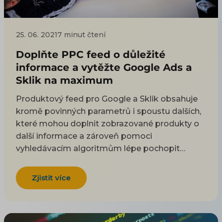
25. 06. 2021
7 minut čtení
Doplňte PPC feed o důležité
informace a vytěžte Google Ads a
Sklik na maximum
Produktový feed pro Google a Sklik obsahuje
kromě povinných parametrů i spoustu dalších,
které mohou doplnit zobrazované produkty o
další informace a zároveň pomoci
vyhledávacím algoritmům lépe pochopit
specifikace produktu a nabízet je správným
lidem ve správný čas. Také je možné
Zjistit více
přizpůsobit většinu atributů, včetně názvu a
popisu, tak aby více odpovídaly Vašim
potřebám.