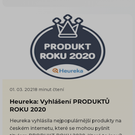
(custom) formátem. Import i export si
projdeme spolu, krok za krokem.
01. 03. 2021
8 minut čtení
Heureka: Vyhlášení PRODUKTŮ
ROKU 2020
Heureka vyhlásila nejpopulárnější produkty na
českém internetu, které se mohou pyšnit