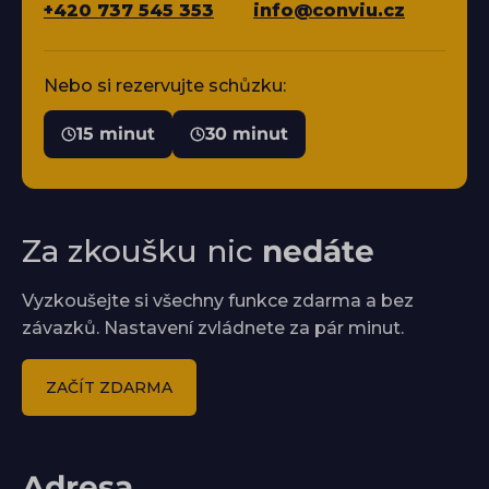
+420 737 545 353
info@conviu.cz
Nebo si rezervujte schůzku:
15 minut
30 minut
Za zkoušku nic
nedáte
Vyzkoušejte si všechny funkce zdarma a bez
závazků. Nastavení zvládnete za pár minut.
ZAČÍT ZDARMA
Adresa