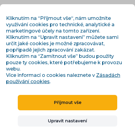
CS
PŘIHLÁSIT
REGISTROVAT
Kliknutím na “Přijmout vše“, nám umožníte
využívání cookies pro technické, analytické a
marketingové účely na tomto zařízení.
Kliknutím na “Upravit nastavení” můžete sami
určit jaké cookies je možné zpracovávat,
popřípadě jejich zpracování zakázat.
Kliknutím na “Zamítnout vše” budou použity
pouze ty cookies, které potřebujeme k provozu
webu.
Blog
Více informací o cookies naleznete v
Zásadách
používání cookies
.
Vše, co potřebujete pro růst e-
shopu
Přijmout vše
Praktické know-how od týmu, který denně spravuje
data, kampaně a marketplaces pro stovky českých
e-shopů.
Upravit nastavení