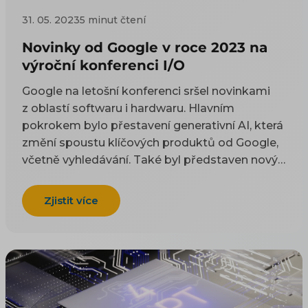
31. 05. 2023
5 minut čtení
Novinky od Google v roce 2023 na
výroční konferenci I/O
Google na letošní konferenci sršel novinkami
z oblastí softwaru i hardwaru. Hlavním
pokrokem bylo přestavení generativní AI, která
změní spoustu klíčových produktů od Google,
včetně vyhledávání. Také byl představen nový
telefon Pixel Fold, tablet Pixel Tablet a
smartphone Pixel 7a, zároveň byl představen i
Zjistit více
nový pořádně nadupaný software Android 14.
Pojďme si tedy shrnout nejdůležitější novinky
ze světa Google v roce 2023.