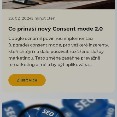
23. 02. 2024
5 minut čtení
Co přináší nový Consent mode 2.0
Google oznámil povinnou implementaci
(upgrade) consent mode, pro veškeré inzerenty,
kteří chtějí i na dále používat rozšířené služby
marketingu. Tato změna zasáhne převážně
remarketing a měla by být aplikována
začátkem března. Další důležitá změna
proběhne kolem půlky roku a ta se bude týkat
Zjistit více
konce podpory Cookies třetích stran v Google
Chrom. Cookie lišta umožňuje uživatelům
schválit nebo odmítnout souhlas s ukládáním
souborů cookie do jejich prohlížeče, oproti
tomu Google consent mode je mechanismus,
který přenáší uživatelská rozhodnutí do