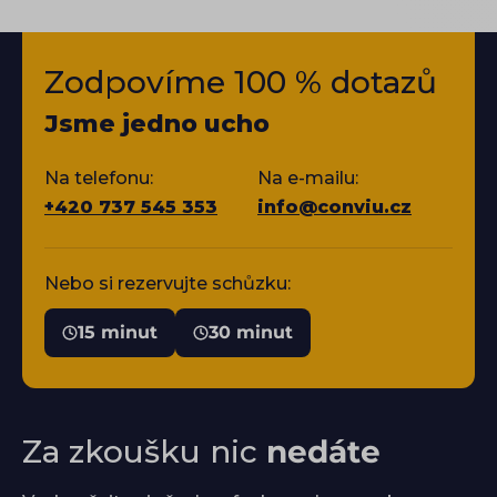
Zodpovíme 100 % dotazů
Jsme jedno ucho
Na telefonu:
Na e-mailu:
+420 737 545 353
info@conviu.cz
Nebo si rezervujte schůzku:
15 minut
30 minut
Za zkoušku nic
nedáte