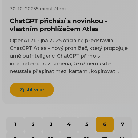
30. 10. 2025
5 minut čtení
ChatGPT přichází s novinkou -
vlastním prohlížečem Atlas
OpenAI 21. října 2025 oficiálně představila
ChatGPT Atlas – nový prohlížeč, který propojuje
umělou inteligenci ChatGPT přímo s
internetem. To znamená, že už nemusíte
neustále přepínat mezi kartami, kopírovat
texty nebo složitě hledat informace – AI vám je
dokáže poskytnout přímo při prohlížení
Zjistit více
stránek.
1
2
3
4
5
6
7