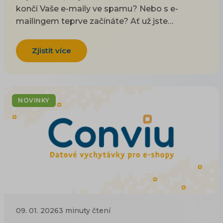
končí Vaše e-maily ve spamu? Nebo s e-
mailingem teprve začínáte? Ať už jste
odpověděli “ano” na jednu, či všechny otázky, v
tomto článku si přiblížíme základy chytrého e-
Zjistit více
mailingu a dozvíte se pár užitečných tipů.
NOVINKY
09. 01. 2026
3 minuty čtení