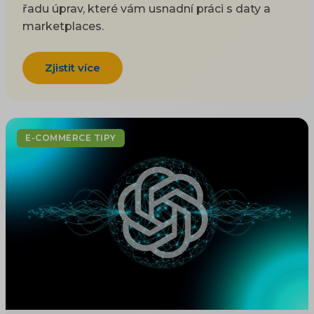
řadu úprav, které vám usnadní práci s daty a
marketplaces.
Zjistit více
E-COMMERCE TIPY