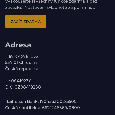
Vyzkoušejte si všechny funkce zdarma a bez
závazků. Nastavení zvládnete za pár minut.
ZAČÍT ZDARMA
Adresa
Havlíčkova 1053,
537 01 Chrudim
Česká republika
IČ: 08419230
DIČ: CZ08419230
Raiffeisen Bank: 1704533002/5500
Česká spořitelna: 6621246369/0800