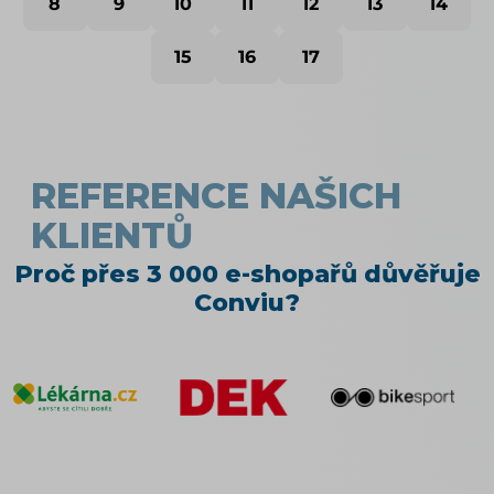
8
9
10
11
12
13
14
15
16
17
REFERENCE NAŠICH
KLIENTŮ
Proč přes 3 000 e-shopařů důvěřuje
Conviu?