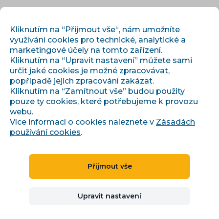
CS
PŘIHLÁSIT
REGISTROVAT
Kliknutím na “Přijmout vše“, nám umožníte
využívání cookies pro technické, analytické a
marketingové účely na tomto zařízení.
Kliknutím na “Upravit nastavení” můžete sami
určit jaké cookies je možné zpracovávat,
popřípadě jejich zpracování zakázat.
Kliknutím na “Zamítnout vše” budou použity
pouze ty cookies, které potřebujeme k provozu
webu.
Blog
Více informací o cookies naleznete v
Zásadách
používání cookies
.
Vše, co potřebujete pro růst e-
shopu
Přijmout vše
Praktické know-how od týmu, který denně spravuje
data, kampaně a marketplaces pro stovky českých
e-shopů.
Upravit nastavení