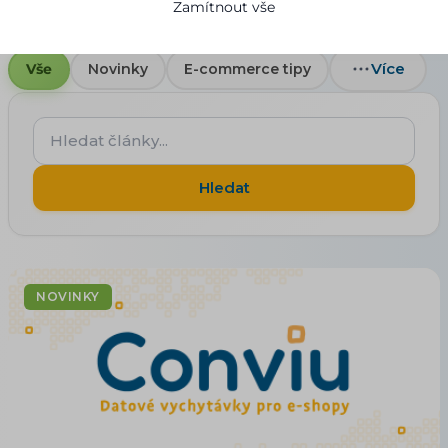
Zamítnout vše
Více
Vše
Novinky
E-commerce tipy
Hledat
články...
Hledat
NOVINKY