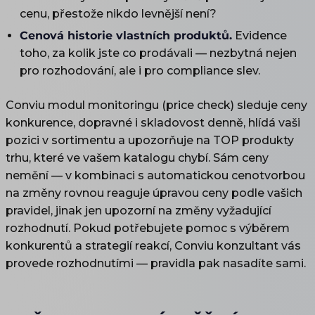
cenu, přestože nikdo levnější není?
Cenová historie vlastních produktů.
Evidence
toho, za kolik jste co prodávali — nezbytná nejen
pro rozhodování, ale i pro compliance slev.
Conviu modul monitoringu (price check) sleduje ceny
konkurence, dopravné i skladovost denně, hlídá vaši
pozici v sortimentu a upozorňuje na TOP produkty
trhu, které ve vašem katalogu chybí. Sám ceny
nemění — v kombinaci s automatickou cenotvorbou
na změny rovnou reaguje úpravou ceny podle vašich
pravidel, jinak jen upozorní na změny vyžadující
rozhodnutí. Pokud potřebujete pomoc s výběrem
konkurentů a strategií reakcí, Conviu konzultant vás
provede rozhodnutími — pravidla pak nasadíte sami.