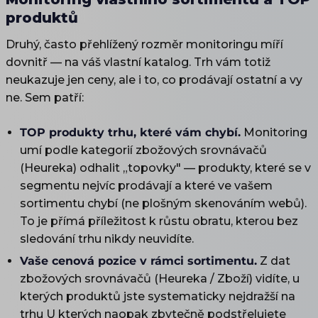
produktů
Druhý, často přehlížený rozměr monitoringu míří
dovnitř — na váš vlastní katalog. Trh vám totiž
neukazuje jen ceny, ale i to, co prodávají ostatní a vy
ne. Sem patří:
TOP produkty trhu, které vám chybí.
Monitoring
umí podle kategorií zbožových srovnávačů
(Heureka) odhalit „topovky" — produkty, které se v
segmentu nejvíc prodávají a které ve vašem
sortimentu chybí (ne plošným skenováním webů).
To je přímá příležitost k růstu obratu, kterou bez
sledování trhu nikdy neuvidíte.
Vaše cenová pozice v rámci sortimentu.
Z dat
zbožových srovnávačů (Heureka / Zboží) vidíte, u
kterých produktů jste systematicky nejdražší na
trhu U kterých naopak zbytečně podstřelujete