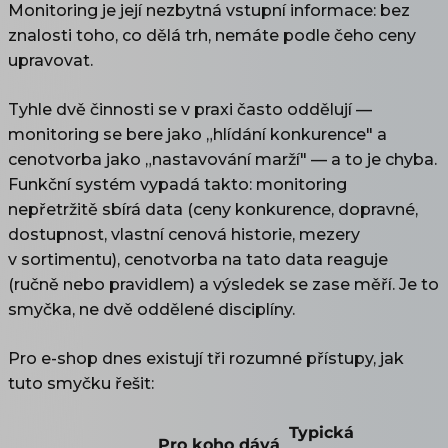
Monitoring je její nezbytná vstupní informace: bez
znalosti toho, co dělá trh, nemáte podle čeho ceny
upravovat.
Tyhle dvě činnosti se v praxi často oddělují —
monitoring se bere jako „hlídání konkurence" a
cenotvorba jako „nastavování marží" — a to je chyba.
Funkční systém vypadá takto: monitoring
nepřetržitě sbírá data (ceny konkurence, dopravné,
dostupnost, vlastní cenová historie, mezery
v sortimentu), cenotvorba na tato data reaguje
(ručně nebo pravidlem) a výsledek se zase měří. Je to
smyčka, ne dvě oddělené disciplíny.
Pro e-shop dnes existují tři rozumné přístupy, jak
tuto smyčku řešit:
Typická
Pro koho dává