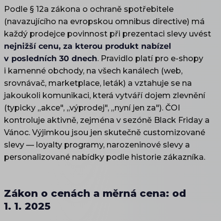
Podle § 12a zákona o ochraně spotřebitele
(navazujícího na evropskou omnibus directive) má
každý prodejce povinnost při prezentaci slevy uvést
nejnižší cenu, za kterou produkt nabízel
v posledních 30 dnech
. Pravidlo platí pro e-shopy
i kamenné obchody, na všech kanálech (web,
srovnávač, marketplace, leták) a vztahuje se na
jakoukoli komunikaci, která vytváří dojem zlevnění
(typicky „akce", „výprodej", „nyní jen za"). ČOI
kontroluje aktivně, zejména v sezóně Black Friday a
Vánoc. Výjimkou jsou jen skutečně customizované
slevy — loyalty programy, narozeninové slevy a
personalizované nabídky podle historie zákazníka.
Zákon o cenách a měrná cena: od
1. 1. 2025