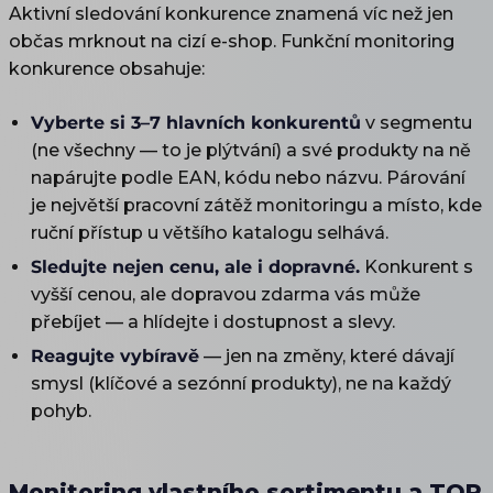
Aktivní sledování konkurence znamená víc než jen
občas mrknout na cizí e-shop. Funkční monitoring
konkurence obsahuje:
Vyberte si 3–7 hlavních konkurentů
v segmentu
(ne všechny — to je plýtvání) a své produkty na ně
napárujte podle EAN, kódu nebo názvu. Párování
je největší pracovní zátěž monitoringu a místo, kde
ruční přístup u většího katalogu selhává.
Sledujte nejen cenu, ale i dopravné.
Konkurent s
vyšší cenou, ale dopravou zdarma vás může
přebíjet — a hlídejte i dostupnost a slevy.
Reagujte vybíravě
— jen na změny, které dávají
smysl (klíčové a sezónní produkty), ne na každý
pohyb.
Monitoring vlastního sortimentu a TOP