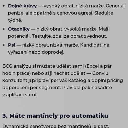
Dojné krávy
— vysoký obrat, nízká marže. Generují
peníze, ale opatrně s cenovou agresí. Sledujte
týdně.
Otazníky
— nízký obrat, vysoká marže. Mají
potenciál. Testujte, zda lze obrat zvednout.
Psi
— nízký obrat, nízká marže. Kandidáti na
vyřazení nebo doprodej.
BCG analýzu si můžete udělat sami (Excel a pár
hodin práce) nebo si ji nechat udělat — Conviu
konzultant ji připraví per váš katalog a doplní pricing
doporučení per segment. Pravidla pak nasadíte
v aplikaci sami.
3. Máte mantinely pro automatiku
Dynamická cenotvorba bez mantinelů je past.