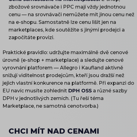
zbožové srovnávače i PPC mají vždy jednotnou
cenu — na srovnávači nemůžete mít jinou cenu než
na e-shopu. Samostatně lze cenu lišit jen na
marketplaces, kde soutěžíte s jinými prodejci a
započítáte provizi.
Praktické pravidlo: udržujte maximálně dvě cenové
úrovně (e-shop + marketplace) a sledujte cenové
vyrovnání platforem — Allegro i Kaufland aktivně
snižují viditelnost prodejcům, kteří jsou dražší než
jejich vlastní konkurence na platformě. Při expanzi do
EU navíc musíte zohlednit
DPH OSS
a různé sazby
DPH v jednotlivých zemích. (Tu řeší téma
Marketplace, ne samotná cenotvorba.)
CHCI MÍT NAD CENAMI