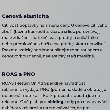
Cenová elasticita
Citlivost poptávky na změnu ceny. U cenově citlivého
zboží (běžná komodita, kterou si lidé porovnávají) i
malé zdražení znatelně srazí prodej; u unikátního
nebo prémiového zboží cena prodej skoro neovlivní.
Praxe: elastický sortiment hlídejte monitoringem a
cenotvorbou denně, neelastický stačí měsíčně.
ROAS a PNO
ROAS (Return On Ad Spend) je návratnost
reklamních výdajů, PNO (poměr nákladů a obratu) je
obrácená metrika — kolik procent z obratu jde na
reklamu. Obě platí pro
bidding
, tedy pro nastavování
nabídek v reklamě a na srovnávačích, ne pro