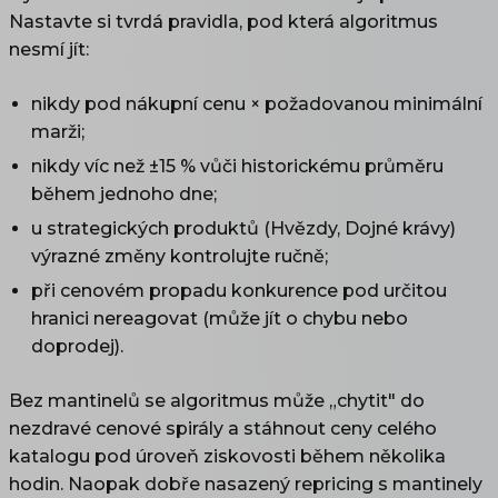
Nastavte si tvrdá pravidla, pod která algoritmus
nesmí jít:
nikdy pod nákupní cenu × požadovanou minimální
marži;
nikdy víc než ±15 % vůči historickému průměru
během jednoho dne;
u strategických produktů (Hvězdy, Dojné krávy)
výrazné změny kontrolujte ručně;
při cenovém propadu konkurence pod určitou
hranici nereagovat (může jít o chybu nebo
doprodej).
Bez mantinelů se algoritmus může „chytit" do
nezdravé cenové spirály a stáhnout ceny celého
katalogu pod úroveň ziskovosti během několika
hodin. Naopak dobře nasazený repricing s mantinely