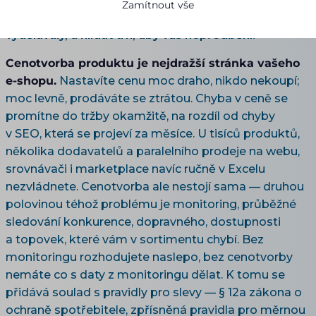
monitoring cen konkurence a TOP produktů po
Zamítnout vše
automatickou cenotvorbu — jak nastavit ceny, aby
vydělávaly, a hlídat trh, aby vás nepředběhl.
Cenotvorba produktu je nejdražší stránka vašeho
e-shopu.
Nastavíte cenu moc draho, nikdo nekoupí;
moc levně, prodáváte se ztrátou. Chyba v ceně se
promítne do tržby okamžitě, na rozdíl od chyby
v SEO, která se projeví za měsíce. U tisíců produktů,
několika dodavatelů a paralelního prodeje na webu,
srovnávači i marketplace navíc ručně v Excelu
nezvládnete. Cenotvorba ale nestojí sama — druhou
polovinou téhož problému je monitoring, průběžné
sledování konkurence, dopravného, dostupnosti
a topovek, které vám v sortimentu chybí. Bez
monitoringu rozhodujete naslepo, bez cenotvorby
nemáte co s daty z monitoringu dělat. K tomu se
přidává soulad s pravidly pro slevy — § 12a zákona o
ochraně spotřebitele, zpřísněná pravidla pro měrnou