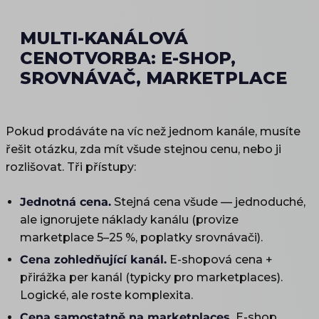
MULTI-KANÁLOVÁ
CENOTVORBA: E-SHOP,
SROVNÁVAČ, MARKETPLACE
Pokud prodáváte na víc než jednom kanále, musíte
řešit otázku, zda mít všude stejnou cenu, nebo ji
rozlišovat. Tři přístupy:
Jednotná cena.
Stejná cena všude — jednoduché,
ale ignorujete náklady kanálu (provize
marketplace 5–25 %, poplatky srovnávači).
Cena zohledňující kanál.
E-shopová cena +
přirážka per kanál (typicky pro marketplaces).
Logické, ale roste komplexita.
Cena samostatně na marketplaces.
E-shop,