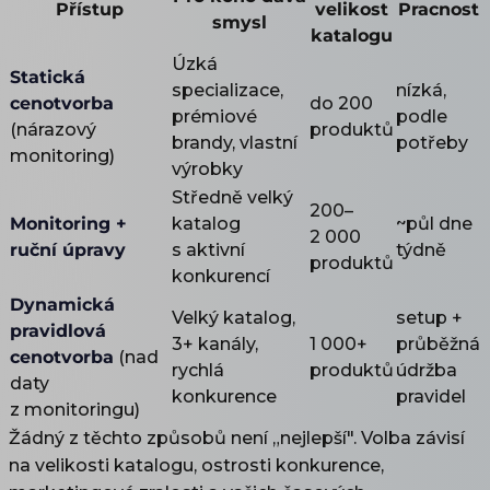
Přístup
velikost
Pracnost
smysl
katalogu
Úzká
Statická
specializace,
nízká,
cenotvorba
do 200
prémiové
podle
(nárazový
produktů
brandy, vlastní
potřeby
monitoring)
výrobky
Středně velký
200–
Monitoring +
katalog
~půl dne
2 000
ruční úpravy
s aktivní
týdně
produktů
konkurencí
Dynamická
Velký katalog,
setup +
pravidlová
3+ kanály,
1 000+
průběžná
cenotvorba
(nad
rychlá
produktů
údržba
daty
konkurence
pravidel
z monitoringu)
Žádný z těchto způsobů není „nejlepší". Volba závisí
na velikosti katalogu, ostrosti konkurence,