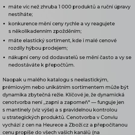
máte víc než zhruba 1 000 produktů a ruční úpravy
nestíháte;
konkurence mění ceny rychle a vy reagujete
s několikadenním zpožděním;
máte elastický sortiment, kde i malé cenové
rozdíly hýbou prodejem;
nákupní ceny od dodavatelů se mění často a vy se
nedostáváte k přepočtům.
Naopak u malého katalogu s neelastickým,
prémiovým nebo unikátním sortimentem může být
dynamika zbytečná režie. Klíčové je, že dynamická
cenotvorba není „zapni a zapomeň" — funguje jen
s mantinely (viz výše) a s pravidelnou kontrolou
u strategických produktů. Cenotvorba v Conviu
vychází z cen na Heurece a Zboží.cz a přepočítanou
cenu propíše do všech vašich kanálů (na