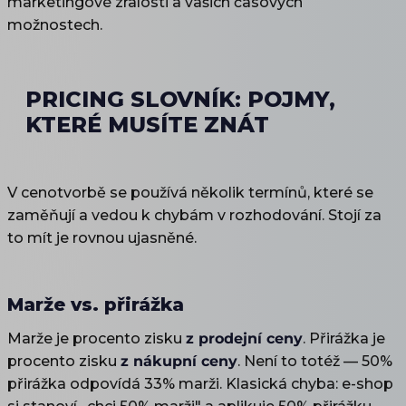
marketingové zralosti a vašich časových
možnostech.
PRICING SLOVNÍK: POJMY,
KTERÉ MUSÍTE ZNÁT
V cenotvorbě se používá několik termínů, které se
zaměňují a vedou k chybám v rozhodování. Stojí za
to mít je rovnou ujasněné.
Marže vs. přirážka
Marže je procento zisku
z prodejní ceny
. Přirážka je
procento zisku
z nákupní ceny
. Není to totéž — 50%
přirážka odpovídá 33% marži. Klasická chyba: e-shop