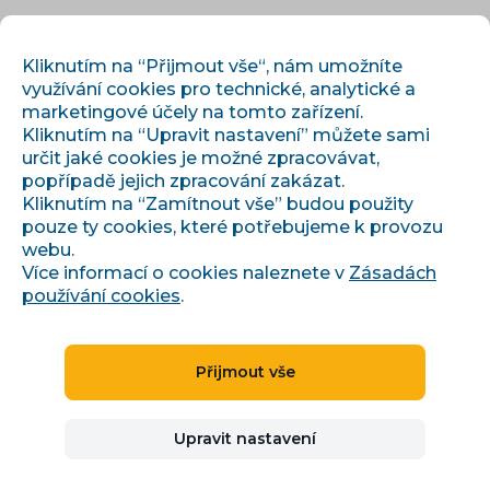
CS
PŘIHLÁSIT
REGISTROVAT
Kliknutím na “Přijmout vše“, nám umožníte
využívání cookies pro technické, analytické a
marketingové účely na tomto zařízení.
Kliknutím na “Upravit nastavení” můžete sami
určit jaké cookies je možné zpracovávat,
popřípadě jejich zpracování zakázat.
Kliknutím na “Zamítnout vše” budou použity
pouze ty cookies, které potřebujeme k provozu
›
›
Domů
Témata
webu.
Cenotvorba pro e-shop a monitoring cen konkurence
Více informací o cookies naleznete v
Zásadách
používání cookies
.
ZAČÁTEČNÍK
15 min
9 článků
1 autor
Přijmout vše
Cenotvorba pro e-shop a
monitoring cen konkurence
Upravit nastavení
Cenotvorba produktu od marže a BCG matice přes