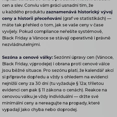
cen a slev. Conviu vám práci usnadní tím, že
u každého produktu
zaznamenává historický vývoj
ceny a historii přeceňování
(graf ve statistikách) —
máte tak přehled o tom, jak se vaše ceny v čase
vyvíjely. Pokud compliance neřešíte systémově,
Black Friday a Vánoce se stávají operativně i právně
nezvládnutelnými.
Sezóna a cenové války:
Sezónní úpravy cen (Vánoce,
Black Friday, výprodeje) i obrana proti cenové válce
jsou běžné situace. Pro sezónu platí, že kalendář akcí
si připravte dopředu a vždy s ohledem na evidenci
nejnižší ceny za 30 dní (tu vyžaduje § 12a; tříletou
evidenci cen pak § 11 zákona o cenách). Reakce na
cenovou válku je vždy individuální — držte své
minimální ceny a nereagujte na propady, které
vypadají jako chyba nebo doprodej.