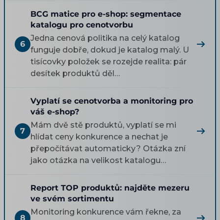
BCG matice pro e-shop: segmentace
katalogu pro cenotvorbu
Jedna cenová politika na celý katalog
6
funguje dobře, dokud je katalog malý. U
tisícovky položek se rozejde realita: pár
desítek produktů děl…
Vyplatí se cenotvorba a monitoring pro
váš e-shop?
Mám dvě stě produktů, vyplatí se mi
7
hlídat ceny konkurence a nechat je
přepočítávat automaticky? Otázka zní
jako otázka na velikost katalogu…
Report TOP produktů: najděte mezeru
ve svém sortimentu
Monitoring konkurence vám řekne, za
8