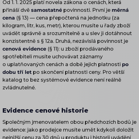
Od 1. 1. 2025 platí novela zákona o cenách, která
přináší dvě
samostatné
povinnosti. První je
měrná
cena
(§ 13) — cena přepočtená na jednotku (za
kilogram, litr, kus, metr), kterou musíte u řady zboží
uvádět správně a srozumitelně a u slev ji dotáhnout
konzistentně s § 12a. Druhá, nezávislá povinnost je
cenová evidence
(§ 11): u zboží prodávaného
spotřebiteli musíte uchovávat záznamy
o uplatňovaných cenách a době jejich platnosti
po
dobu tří let
po skončení platnosti ceny. Pro větší
katalog to bez systémové evidence není reálně
zvládnutelné.
Evidence cenové historie
Společným jmenovatelem obou předchozích bodů je
evidence: jako prodejce musíte umět kdykoli doložit
nejnižší cenu za 30 dnů u produktu i historii uvádění