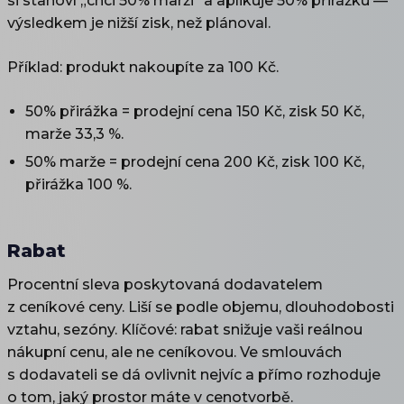
si stanoví „chci 50% marži" a aplikuje 50% přirážku —
výsledkem je nižší zisk, než plánoval.
Příklad: produkt nakoupíte za 100 Kč.
50% přirážka = prodejní cena 150 Kč, zisk 50 Kč,
marže 33,3 %.
50% marže = prodejní cena 200 Kč, zisk 100 Kč,
přirážka 100 %.
Rabat
Procentní sleva poskytovaná dodavatelem
z ceníkové ceny. Liší se podle objemu, dlouhodobosti
vztahu, sezóny. Klíčové: rabat snižuje vaši reálnou
nákupní cenu, ale ne ceníkovou. Ve smlouvách
s dodavateli se dá ovlivnit nejvíc a přímo rozhoduje
o tom, jaký prostor máte v cenotvorbě.