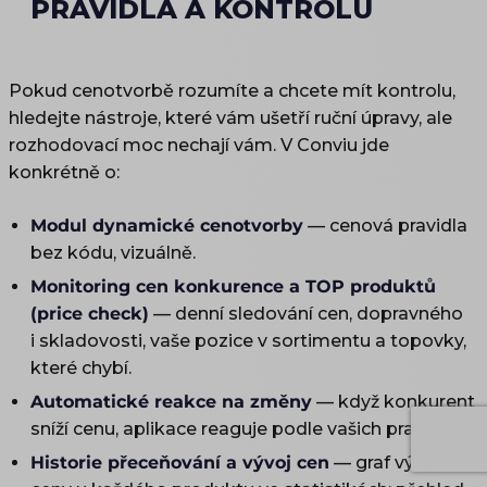
PRAVIDLA A KONTROLU
Pokud cenotvorbě rozumíte a chcete mít kontrolu,
hledejte nástroje, které vám ušetří ruční úpravy, ale
rozhodovací moc nechají vám. V Conviu jde
konkrétně o:
Modul dynamické cenotvorby
— cenová pravidla
bez kódu, vizuálně.
Monitoring cen konkurence a TOP produktů
(price check)
— denní sledování cen, dopravného
i skladovosti, vaše pozice v sortimentu a topovky,
které chybí.
Automatické reakce na změny
— když konkurent
sníží cenu, aplikace reaguje podle vašich pravidel.
Historie přeceňování a vývoj cen
— graf vývoje