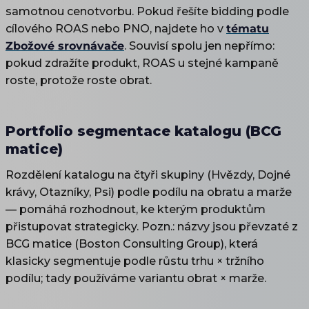
samotnou cenotvorbu. Pokud řešíte bidding podle
cílového ROAS nebo PNO, najdete ho v
tématu
Zbožové srovnávače
. Souvisí spolu jen nepřímo:
pokud zdražíte produkt, ROAS u stejné kampaně
roste, protože roste obrat.
Portfolio segmentace katalogu (BCG
matice)
Rozdělení katalogu na čtyři skupiny (Hvězdy, Dojné
krávy, Otazníky, Psi) podle podílu na obratu a marže
— pomáhá rozhodnout, ke kterým produktům
přistupovat strategicky. Pozn.: názvy jsou převzaté z
BCG matice (Boston Consulting Group), která
klasicky segmentuje podle růstu trhu × tržního
podílu; tady používáme variantu obrat × marže.