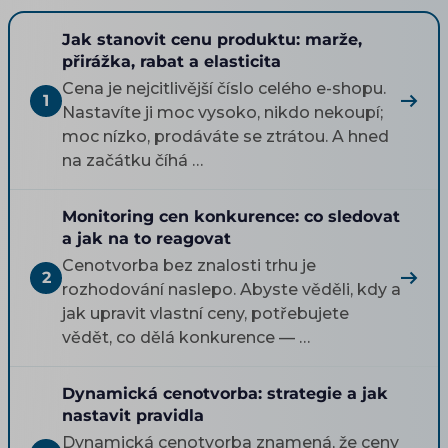
Jak stanovit cenu produktu: marže,
přirážka, rabat a elasticita
Cena je nejcitlivější číslo celého e-shopu.
1
Nastavíte ji moc vysoko, nikdo nekoupí;
moc nízko, prodáváte se ztrátou. A hned
na začátku číhá …
Monitoring cen konkurence: co sledovat
a jak na to reagovat
Cenotvorba bez znalosti trhu je
2
rozhodování naslepo. Abyste věděli, kdy a
jak upravit vlastní ceny, potřebujete
vědět, co dělá konkurence — …
Dynamická cenotvorba: strategie a jak
nastavit pravidla
Dynamická cenotvorba znamená, že ceny