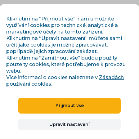
CS
PŘIHLÁSIT
REGISTROVAT
Kliknutím na “Přijmout vše“, nám umožníte
využívání cookies pro technické, analytické a
marketingové účely na tomto zařízení.
Kliknutím na “Upravit nastavení” můžete sami
určit jaké cookies je možné zpracovávat,
popřípadě jejich zpracování zakázat.
Kliknutím na “Zamítnout vše” budou použity
pouze ty cookies, které potřebujeme k provozu
›
›
Úvod
Články a informace
webu.
Co je nového v Conviu za březen 2026
Více informací o cookies naleznete v
Zásadách
používání cookies
.
Co je nového v Conviu za
Přijmout vše
březen 2026
Upravit nastavení
NOVINKY