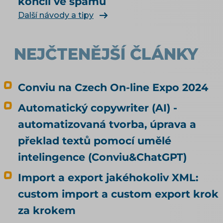
končil ve spamu
vůbec najít a doporučit, řeší téma SEO a UX pro
e-shop. Čím konkrétně naplnit produktová
Další návody a tipy
data, rozebírá téma produktové feedy a
napojení e-shopu.
NEJČTENĚJŠÍ ČLÁNKY
Conviu na Czech On-line Expo 2024
Automatický copywriter (AI) -
automatizovaná tvorba, úprava a
překlad textů pomocí umělé
intelingence (Conviu&ChatGPT)
Import a export jakéhokoliv XML:
custom import a custom export krok
za krokem