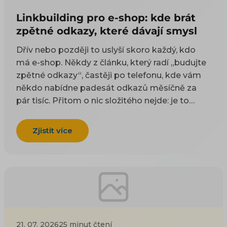
Linkbuilding pro e-shop: kde brát
zpětné odkazy, které dávají smysl
Dřív nebo později to uslyší skoro každý, kdo
má e-shop. Někdy z článku, který radí „budujte
zpětné odkazy“, častěji po telefonu, kde vám
někdo nabídne padesát odkazů měsíčně za
pár tisíc. Přitom o nic složitého nejde: je to
odkaz z cizí stránky na vaši. Google takové
odkazy odjakživa bere jako doporučení — čím
Zjistit více
víc důvěryhodných webů na vás ukazuje, tím
spíš vám uvěří i on. Práci na tom, aby jich
přibývalo, se říká linkbuilding. Potíž je, že když
si to začnete zjišťovat, najdete dva druhy rad a
ani jeden vám nepomůže. Návody psané pro
blogery poradí, ať napíšete skvělý článek, na
který budou ostatní odkazovat — jenže vy
21. 07. 2026
25 minut čtení