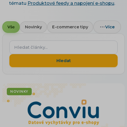
tématu
Produktové feedy a napojení e-shopu
.
Více
Vše
Novinky
E-commerce tipy
Hledat
články...
Hledat
NOVINKY