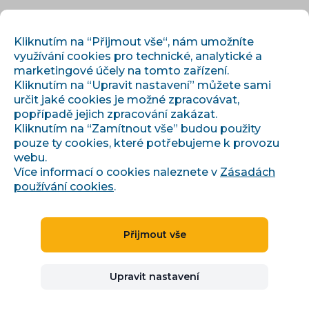
CS
PŘIHLÁSIT
REGISTROVAT
Kliknutím na “Přijmout vše“, nám umožníte
využívání cookies pro technické, analytické a
marketingové účely na tomto zařízení.
Kliknutím na “Upravit nastavení” můžete sami
určit jaké cookies je možné zpracovávat,
popřípadě jejich zpracování zakázat.
Kliknutím na “Zamítnout vše” budou použity
pouze ty cookies, které potřebujeme k provozu
›
›
Úvod
Články a informace
Pozvánka na E-commerce Day 2025
webu.
Více informací o cookies naleznete v
Zásadách
používání cookies
.
Pozvánka na E-commerce
Přijmout vše
Day 2025
Upravit nastavení
Denisa Pilařová
18.08.2025
2 minut čtení