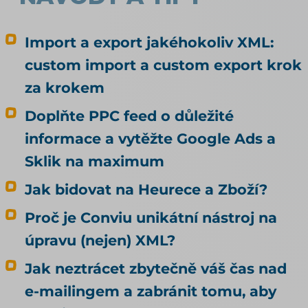
když se na to zeptali novináři, obchod
nastavení opravil (Lupa.cz, duben 2026). Rohlík
se tedy rozhodl vědomě. Alza zjistila, že za ni
Import a export jakéhokoliv XML:
rozhodlo nastavení, které kvůli agentům nikdo
custom import a custom export krok
nedělal. Rada, kterou k tomu na internetu
za krokem
najdete, bývá pořád stejná: dejte do pořádku
produktová data. Je to dobrá rada, jen
Doplňte PPC feed o důležité
odpovídá na jinou otázku, než si většina lidí
informace a vytěžte Google Ads a
myslí. Kvalitní data rozhodují o tom, jestli vás
umělá inteligence doporučí. To, jestli u vás
Sklik na maximum
agent nakoupí, neovlivní ani trochu. Tenhle
Jak bidovat na Heurece a Zboží?
článek je proto o nakupování, ne o
doporučování. Odpovídá na tři otázky: Může u
Proč je Conviu unikátní nástroj na
mě agent nakoupit už dnes, i když jsem to
úpravu (nejen) XML?
nikde nepovolil? Co bych musel udělat, aby u
mě mohl nakupovat oficiálně, a vyplatí se to?
Jak neztrácet zbytečně váš čas nad
Kdo zaplatí škodu, když agent koupí něco
e-mailingem a zabránit tomu, aby
jiného, než měl? Jak vás má umělá inteligence