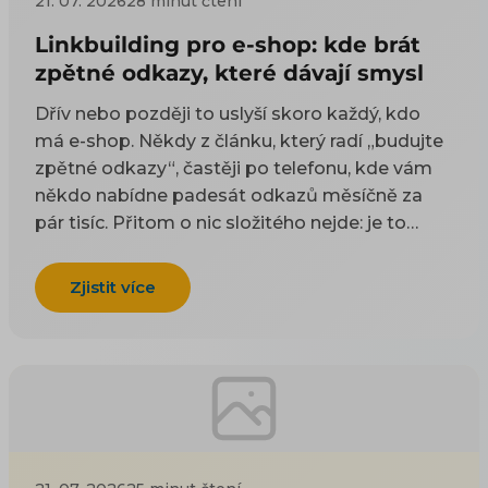
21. 07. 2026
28 minut čtení
Linkbuilding pro e-shop: kde brát
zpětné odkazy, které dávají smysl
Dřív nebo později to uslyší skoro každý, kdo
má e-shop. Někdy z článku, který radí „budujte
zpětné odkazy“, častěji po telefonu, kde vám
někdo nabídne padesát odkazů měsíčně za
pár tisíc. Přitom o nic složitého nejde: je to
odkaz z cizí stránky na vaši. Google takové
odkazy odjakživa bere jako doporučení — čím
Zjistit více
víc důvěryhodných webů na vás ukazuje, tím
spíš vám uvěří i on. Práci na tom, aby jich
přibývalo, se říká linkbuilding. Potíž je, že když
si to začnete zjišťovat, najdete dva druhy rad a
ani jeden vám nepomůže. Návody psané pro
blogery poradí, ať napíšete skvělý článek, na
který budou ostatní odkazovat — jenže vy