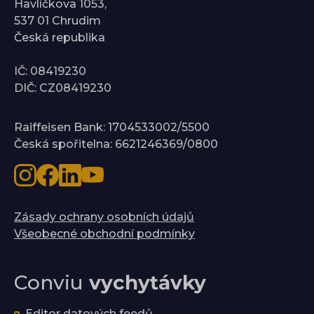
Havlíčkova 1053,
537 01 Chrudim
Česká republika
IČ: 08419230
DIČ: CZ08419230
Raiffeisen Bank: 1704533002/5500
Česká spořitelna: 6621246369/0800
Zásady ochrany osobních údajů
Všeobecné obchodní podmínky
Conviu
vychytávky
Editor datových feedů