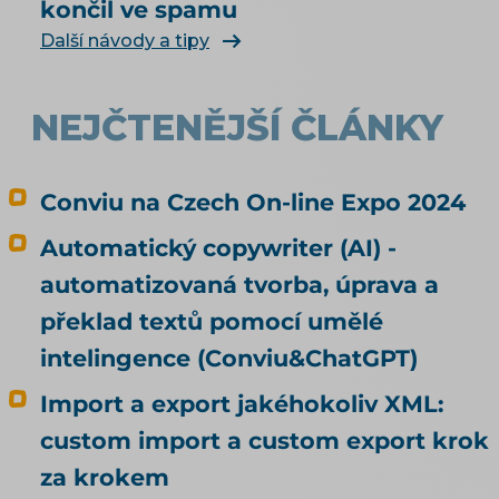
končil ve spamu
vůbec najít a doporučit, řeší téma SEO a UX pro
e-shop. Čím konkrétně naplnit produktová
Další návody a tipy
data, rozebírá téma produktové feedy a
napojení e-shopu.
NEJČTENĚJŠÍ ČLÁNKY
Conviu na Czech On-line Expo 2024
Automatický copywriter (AI) -
automatizovaná tvorba, úprava a
překlad textů pomocí umělé
intelingence (Conviu&ChatGPT)
Import a export jakéhokoliv XML:
custom import a custom export krok
za krokem