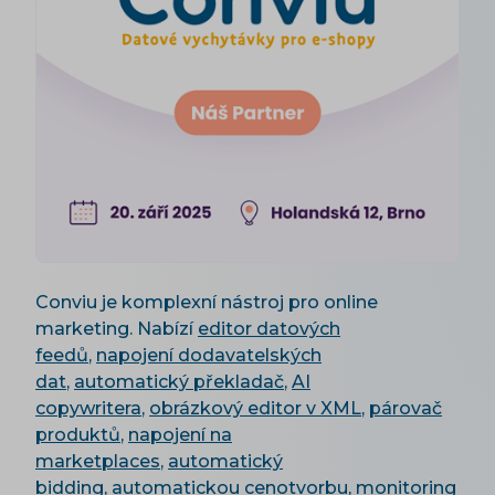
Conviu je komplexní nástroj pro online
marketing. Nabízí
editor datových
feedů
,
napojení dodavatelských
dat
,
automatický překladač
,
AI
copywritera
,
obrázkový editor v XML
,
párovač
produktů
,
napojení na
marketplaces
,
automatický
bidding
,
automatickou cenotvorbu,
monitoring