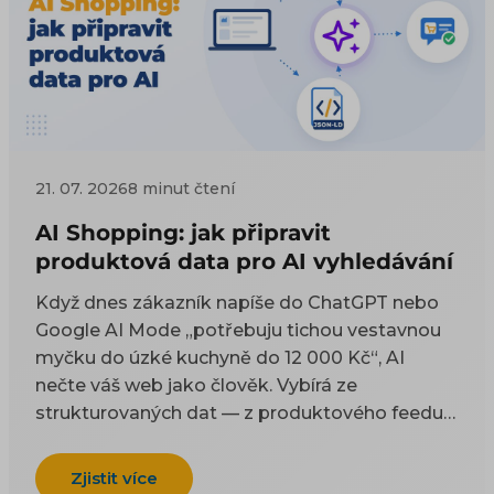
21. 07. 2026
8 minut čtení
AI Shopping: jak připravit
produktová data pro AI vyhledávání
Když dnes zákazník napíše do ChatGPT nebo
Google AI Mode „potřebuju tichou vestavnou
myčku do úzké kuchyně do 12 000 Kč“, AI
nečte váš web jako člověk. Vybírá ze
strukturovaných dat — z produktového feedu a
z kódu na stránce. Tenhle článek je technický
návod, co do těch dat dát a jak je naplnit, aby
Zjistit více