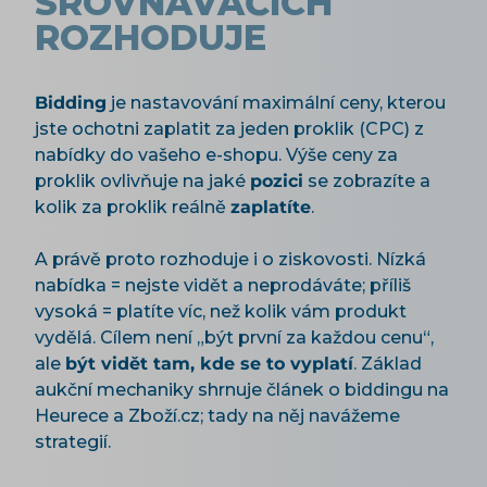
SROVNÁVAČÍCH
ROZHODUJE
Bidding
je nastavování maximální ceny, kterou
jste ochotni zaplatit za jeden proklik (CPC) z
nabídky do vašeho e-shopu. Výše ceny za
proklik ovlivňuje na jaké
pozici
se zobrazíte a
kolik za proklik reálně
zaplatíte
.
A právě proto rozhoduje i o ziskovosti. Nízká
nabídka = nejste vidět a neprodáváte; příliš
vysoká = platíte víc, než kolik vám produkt
vydělá. Cílem není „být první za každou cenu“,
ale
být vidět tam, kde se to vyplatí
. Základ
aukční mechaniky shrnuje článek o biddingu na
Heurece a Zboží.cz; tady na něj navážeme
strategií.