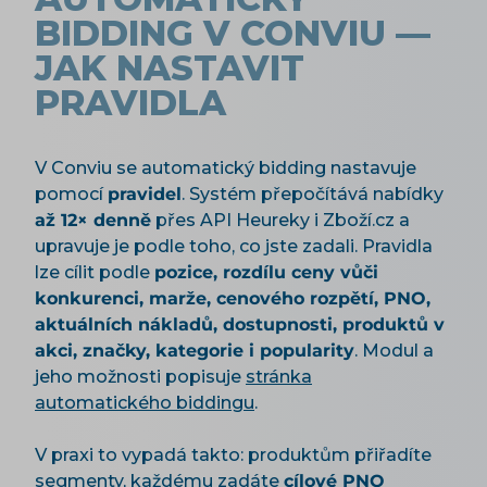
BIDDING V CONVIU —
JAK NASTAVIT
PRAVIDLA
V Conviu se automatický bidding nastavuje
pomocí
pravidel
. Systém přepočítává nabídky
až 12× denně
přes API Heureky i Zboží.cz a
upravuje je podle toho, co jste zadali. Pravidla
lze cílit podle
pozice, rozdílu ceny vůči
konkurenci, marže, cenového rozpětí, PNO,
aktuálních nákladů, dostupnosti, produktů v
akci, značky, kategorie i popularity
. Modul a
jeho možnosti popisuje
stránka
automatického biddingu
.
V praxi to vypadá takto: produktům přiřadíte
segmenty, každému zadáte
cílové PNO