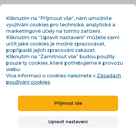
CS
PŘIHLÁSIT
REGISTROVAT
Kliknutím na “Přijmout vše“, nám umožníte
využívání cookies pro technické, analytické a
marketingové účely na tomto zařízení.
Kliknutím na “Upravit nastavení” můžete sami
určit jaké cookies je možné zpracovávat,
popřípadě jejich zpracování zakázat.
Kliknutím na “Zamítnout vše” budou použity
pouze ty cookies, které potřebujeme k provozu
›
›
Úvod
Články a informace
webu.
Automatický bidding na Heurece a Zboží.cz: kompletní
průvodce
Více informací o cookies naleznete v
Zásadách
používání cookies
.
Přijmout vše
Automatický bidding na
Heurece a Zboží.cz:
Upravit nastavení
kompletní průvodce