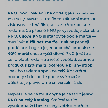
PNO
(podíl nákladů na obratu) je
(náklady na
. Je to základní metrika
reklamu / obrat) × 100
ziskovosti, která říká, kolik z tržeb spolkne
reklama. Co přesně PNO je, vysvětluje článek o
PNO.
Cílové PNO
si stanovíte podle marže —
musí být
nižší než marže
, jinak na prodeji
proděláte. Logika je jednoduchá: produkt se
40% marží
unese vyšší cílové PNO (máte z
čeho platit reklamu a ještě vydělat), zatímco
produkt s
12% marží
potřebuje přísný strop,
jinak ho reklama spolkne celý. Konkrétní
hodnoty si dosadíte podle své marže —
důležité je pravidlo, ne univerzální číslo.
Největší a nejčastější chyba je nasadit
jedno
PNO na celý katalog
. Smícháte tím
vysokomaržní bestsellery s nízkomaržním