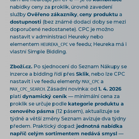
nabídky ceny za proklik, úrovně zavedení
služby
Ověřeno zákazníky
,
ceny produktu
a
dostupnosti
(bez známé dodací doby se mezi
doporučené nedostanete). CPC je možno
nastavit v administraci Heureky nebo
elementem
ve feedu; Heureka má i
HEUREKA_CPC
vlastní Simple Bidding.
Zboží.cz.
Po sjednocení do Seznam Nákupy se
inzerce a bidding řídí přes
Sklik
, nebo lze CPC
nastavit i ve feedu elementy
a
MAX_CPC
. Zásadní novinka: od
1. 4. 2026
MAX_CPC_SEARCH
platí
dynamický ceník
— minimální cena za
proklik se určuje podle
kategorie produktu a
cenového pásma
(12 pásem), aktualizuje se
týdně a větší změny Seznam avizuje dva týdny
předem. Praktický dopad:
jednotná nabídka
napříč celým sortimentem nedává smysl
—