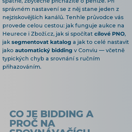
špatně, zbytečně přicházíte o peníze. Při
správném nastavení se z něj stane jeden z
nejziskovějších kanálů. Tenhle průvodce vás
provede celou cestou: jak funguje aukce na
Heurece i Zboží.cz, jak si spočítat
cílové PNO
,
jak
segmentovat katalog
a jak to celé nastavit
jako
automatický bidding
v Conviu — včetně
typických chyb a srovnání s ručním
přihazováním.
CO JE BIDDING A
PROČ NA