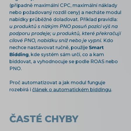
(případně maximální CPC, maximální náklady
nebo požadovaný rozdíl ceny) a necháte modul
nabídky průběžně dolaďovat. Příklad pravidla:
u produktů s nízkým PNO posuň pozici výš na
podporu prodeje; u produktů, které překračují
cílové PNO, nabídku sniž nebo je vypni.
Kdo
nechce nastavovat ručně, použije
Smart
Bidding
, kde systém sám určí, co a kam
biddovat, a vyhodnocuje se podle ROAS nebo
PNO.
Proč automatizovat a jak modul funguje
rozebírá i
článek o automatickém biddingu
.
ČASTÉ CHYBY