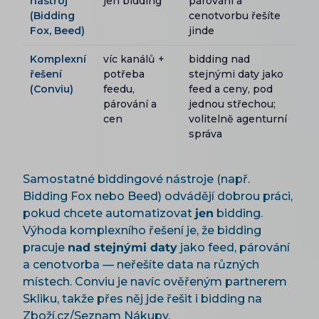
nástroj
jen bidding
párování a
(Bidding
cenotvorbu řešíte
Fox, Beed)
jinde
Komplexní
víc kanálů +
bidding nad
řešení
potřeba
stejnými daty jako
(Conviu)
feedu,
feed a ceny, pod
párování a
jednou střechou;
cen
volitelně agenturní
správa
Samostatné biddingové nástroje (např.
Bidding Fox nebo Beed) odvádějí dobrou práci,
pokud chcete automatizovat
jen
bidding.
Výhoda komplexního řešení je, že bidding
pracuje
nad stejnými daty
jako feed, párování
a cenotvorba — neřešíte data na různých
místech. Conviu je navíc ověřeným partnerem
Skliku, takže přes něj jde řešit i bidding na
Zboží.cz/Seznam Nákupy.