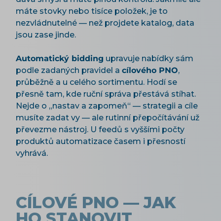
máte stovky nebo tisíce položek, je to
nezvládnutelné — než projdete katalog, data
jsou zase jinde.
Automatický bidding
upravuje nabídky sám
podle zadaných pravidel a
cílového PNO
,
průběžně a u celého sortimentu. Hodí se
přesně tam, kde ruční správa přestává stíhat.
Nejde o „nastav a zapomeň“ — strategii a cíle
musíte zadat vy — ale rutinní přepočítávání už
převezme nástroj. U feedů s vyššími počty
produktů automatizace časem i přesností
vyhrává.
CÍLOVÉ PNO — JAK
HO STANOVIT