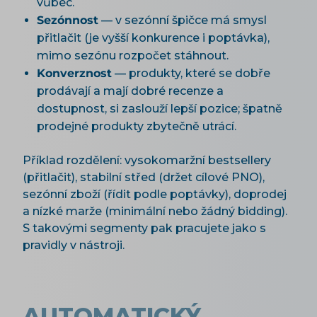
vůbec.
Sezónnost
— v sezónní špičce má smysl
přitlačit (je vyšší konkurence i poptávka),
mimo sezónu rozpočet stáhnout.
Konverznost
— produkty, které se dobře
prodávají a mají dobré recenze a
dostupnost, si zaslouží lepší pozice; špatně
prodejné produkty zbytečně utrácí.
Příklad rozdělení: vysokomaržní bestsellery
(přitlačit), stabilní střed (držet cílové PNO),
sezónní zboží (řídit podle poptávky), doprodej
a nízké marže (minimální nebo žádný bidding).
S takovými segmenty pak pracujete jako s
pravidly v nástroji.
AUTOMATICKÝ