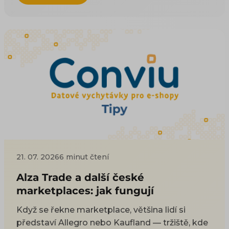
vás AI uměla doporučit. Proč na AI viditelnosti
záležet a co přináší byznysu řešíme zvlášť; tady
jde o konkrétní pole, tagy a kód. Co je
produktový feed a jak funguje, vysvětlují
základy XML a CSV feedu.
21. 07. 2026
6 minut čtení
Alza Trade a další české
marketplaces: jak fungují
Když se řekne marketplace, většina lidí si
představí Allegro nebo Kaufland — tržiště, kde