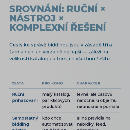
SROVNÁNÍ: RUČNÍ ×
NÁSTROJ ×
KOMPLEXNÍ ŘEŠENÍ
Cesty ke správě biddingu jsou v zásadě tři a
žádná není univerzálně nejlepší — záleží na
velikosti katalogu a tom, co všechno řešíte:
CESTA
PRO KOHO
CHARAKTER
Ruční
malý katalog,
levné, ale časově
přihazování
pár klíčových
náročné; u objemu
produktů
neúnosné a pomalé
Samostatný
kdo chce
silná pravidla na
bidding
automatizovat
nabídky; feed,