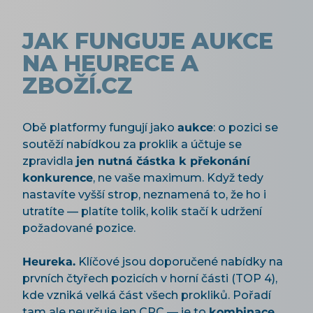
JAK FUNGUJE AUKCE
NA HEURECE A
ZBOŽÍ.CZ
Obě platformy fungují jako
aukce
: o pozici se
soutěží nabídkou za proklik a účtuje se
zpravidla
jen nutná částka k překonání
konkurence
, ne vaše maximum. Když tedy
nastavíte vyšší strop, neznamená to, že ho i
utratíte — platíte tolik, kolik stačí k udržení
požadované pozice.
Heureka.
Klíčové jsou doporučené nabídky na
prvních čtyřech pozicích v horní části (TOP 4),
kde vzniká velká část všech prokliků. Pořadí
tam ale neurčuje jen CPC — je to
kombinace