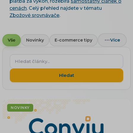
platba za výkon, rozebírá
samostatný článek o
cenách
. Celý přehled najdete v tématu
Zbožové srovnávače
.
Více
Vše
Novinky
E-commerce tipy
Hledat
články...
Hledat
NOVINKY