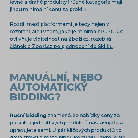
levné a drahé produkty i různé kategorie mají
jinou minimální cenu za proklik.
Rozdíl mezi platformami je tedy nejen v
rozhraní, ale i v tom, jaké je minimální CPC. Co
ovlivňuje viditelnost na Zboží.cz, rozebírá
článek o Zboží.cz po sjednocení do Skliku
.
MANUÁLNÍ, NEBO
AUTOMATICKÝ
BIDDING?
Ruční bidding
znamená, že nabídky ceny za
proklik u jednotlivých produktů nastavujete a
upravujete sami. U pár klíčových produktů to
dává smysl a máte plnou kontrolu. Jakmile ale