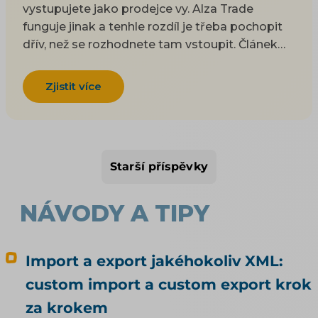
vystupujete jako prodejce vy. Alza Trade
funguje jinak a tenhle rozdíl je třeba pochopit
dřív, než se rozhodnete tam vstoupit. Článek
vysvětlí, jak hybridní model Alza Trade funguje,
čím se liší od klasického marketplace, jaké
Zjistit více
klade nároky a kam jinam se dá doma a na
Slovensku expandovat. Patří k tématu
Marketplace pro e-shop. Allegru (vč. sekcí
bývalých Mall a CZC) i Kauflandu se věnujeme v
Starší příspěvky
samostatných článcích; tady jde o Alzu a další
tuzemské možnosti.
NÁVODY A TIPY
Import a export jakéhokoliv XML:
custom import a custom export krok
za krokem