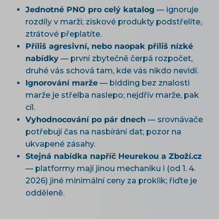
Jednotné PNO pro celý katalog
— ignoruje
rozdíly v marži; ziskové produkty podstřelíte,
ztrátové přeplatíte.
Příliš agresivní, nebo naopak příliš nízké
nabídky
— první zbytečně čerpá rozpočet,
druhé vás schová tam, kde vás nikdo nevidí.
Ignorování marže
— bidding bez znalosti
marže je střelba naslepo; nejdřív marže, pak
cíl.
Vyhodnocování po pár dnech
— srovnávače
potřebují čas na nasbírání dat; pozor na
ukvapené zásahy.
Stejná nabídka napříč Heurekou a Zboží.cz
— platformy mají jinou mechaniku i (od 1. 4.
2026) jiné minimální ceny za proklik; řiďte je
odděleně.