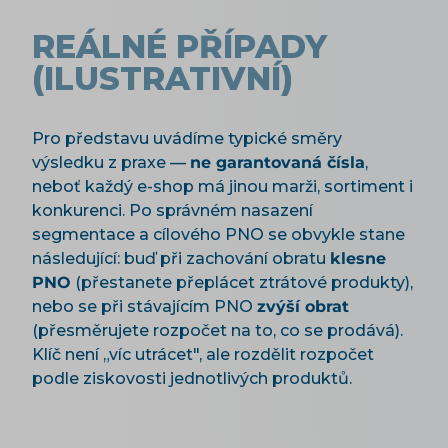
REÁLNÉ PŘÍPADY
(ILUSTRATIVNÍ)
Pro představu uvádíme typické směry
výsledku z praxe —
ne garantovaná čísla
,
neboť každý e-shop má jinou marži, sortiment i
konkurenci. Po správném nasazení
segmentace a cílového PNO se obvykle stane
následující: buď při zachování obratu
klesne
PNO
(přestanete přeplácet ztrátové produkty),
nebo se při stávajícím PNO
zvýší obrat
(přesměrujete rozpočet na to, co se prodává).
Klíč není „víc utrácet", ale rozdělit rozpočet
podle ziskovosti jednotlivých produktů.