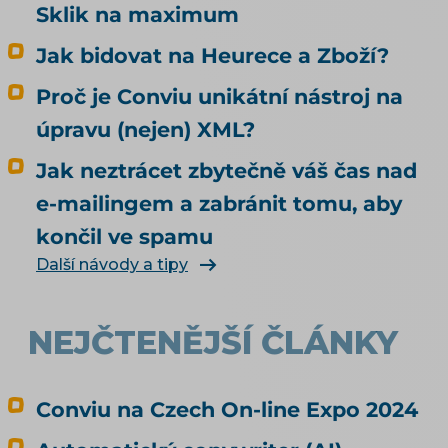
umělá inteligence doporučí. To, jestli u vás
Sklik na maximum
agent nakoupí, neovlivní ani trochu. Tenhle
Jak bidovat na Heurece a Zboží?
článek je proto o nakupování, ne o
doporučování. Odpovídá na tři otázky: Může u
Proč je Conviu unikátní nástroj na
mě agent nakoupit už dnes, i když jsem to
úpravu (nejen) XML?
nikde nepovolil? Co bych musel udělat, aby u
mě mohl nakupovat oficiálně, a vyplatí se to?
Jak neztrácet zbytečně váš čas nad
Kdo zaplatí škodu, když agent koupí něco
e-mailingem a zabránit tomu, aby
jiného, než měl? Jak vás má umělá inteligence
končil ve spamu
vůbec najít a doporučit, řeší téma SEO a UX pro
e-shop. Čím konkrétně naplnit produktová
Další návody a tipy
data, rozebírá téma produktové feedy a
napojení e-shopu.
NEJČTENĚJŠÍ ČLÁNKY
Conviu na Czech On-line Expo 2024