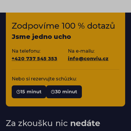
Zodpovíme 100 % dotazů
Jsme jedno ucho
Na telefonu:
Na e-mailu:
+420 737 545 353
info@conviu.cz
Nebo si rezervujte schůzku:
15 minut
30 minut
Za zkoušku nic
nedáte