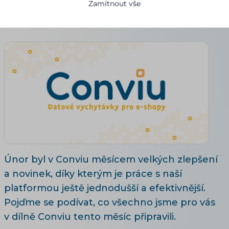
Zamítnout vše
Denisa Pilařová
26.02.2026
Aktualizováno 28. 7. 2026
5 minut čtení
Únor byl v Conviu měsícem velkých zlepšení
a novinek, díky kterým je práce s naší
platformou ještě jednodušší a efektivnější.
Pojďme se podívat, co všechno jsme pro vás
v dílně Conviu tento měsíc připravili.