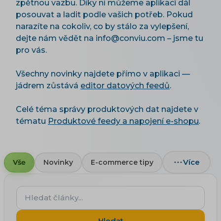
zpětnou vazbu. Díky ní můžeme aplikaci dál
posouvat a ladit podle vašich potřeb. Pokud
narazíte na cokoliv, co by stálo za vylepšení,
dejte nám vědět na info@conviu.com – jsme tu
pro vás.
Všechny novinky najdete přímo v aplikaci —
jádrem zůstává
editor datových feedů
.
Celé téma správy produktových dat najdete v
tématu
Produktové feedy a napojení e-shopu
.
Více
Vše
Novinky
E-commerce tipy
Hledat
články...
Hledat