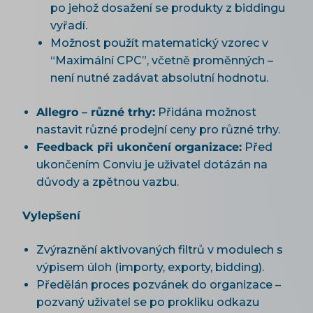
po jehož dosažení se produkty z biddingu
vyřadí.
Možnost použít matematický vzorec v
“Maximální CPC”, včetně proměnných –
není nutné zadávat absolutní hodnotu.
Allegro – různé trhy:
Přidána možnost
nastavit různé prodejní ceny pro různé trhy.
Feedback při ukončení organizace:
Před
ukončením Conviu je uživatel dotázán na
důvody a zpětnou vazbu.
Vylepšení
Zvýraznění aktivovaných filtrů v modulech s
výpisem úloh (importy, exporty, bidding).
Předělán proces pozvánek do organizace –
pozvaný uživatel se po prokliku odkazu