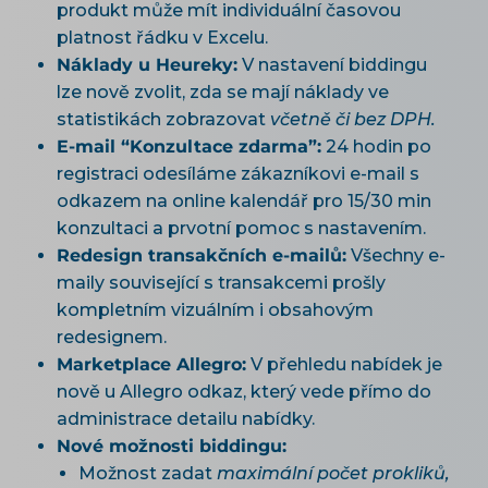
produkt může mít individuální časovou
platnost řádku v Excelu.
Náklady u Heureky:
V nastavení biddingu
lze nově zvolit, zda se mají náklady ve
statistikách zobrazovat
včetně či bez DPH.
E-mail “Konzultace zdarma”:
24 hodin po
registraci odesíláme zákazníkovi e-mail s
odkazem na online kalendář pro 15/30 min
konzultaci a prvotní pomoc s nastavením.
Redesign transakčních e-mailů:
Všechny e-
maily související s transakcemi prošly
kompletním vizuálním i obsahovým
redesignem.
Marketplace Allegro:
V přehledu nabídek je
nově u Allegro odkaz, který vede přímo do
administrace detailu nabídky.
Nové možnosti biddingu:
Možnost zadat
maximální počet prokliků,