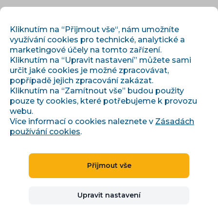
CS
PŘIHLÁSIT
REGISTROVAT
Kliknutím na “Přijmout vše“, nám umožníte
využívání cookies pro technické, analytické a
marketingové účely na tomto zařízení.
Kliknutím na “Upravit nastavení” můžete sami
určit jaké cookies je možné zpracovávat,
popřípadě jejich zpracování zakázat.
Kliknutím na “Zamítnout vše” budou použity
pouze ty cookies, které potřebujeme k provozu
›
›
Úvod
Články a informace
Co se nového za únor v Conviu?
webu.
Více informací o cookies naleznete v
Zásadách
používání cookies
.
Co se nového za únor v
Přijmout vše
Conviu?
Upravit nastavení
NOVINKY