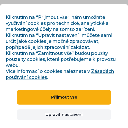
CS
PŘIHLÁSIT
REGISTROVAT
Kliknutím na “Přijmout vše“, nám umožníte
využívání cookies pro technické, analytické a
marketingové účely na tomto zařízení.
Kliknutím na “Upravit nastavení” můžete sami
určit jaké cookies je možné zpracovávat,
popřípadě jejich zpracování zakázat.
Kliknutím na “Zamítnout vše” budou použity
pouze ty cookies, které potřebujeme k provozu
›
›
Úvod
Články a informace
webu.
Listopadová akce pro bidding na Zboží.cz
Více informací o cookies naleznete v
Zásadách
používání cookies
.
Listopadová akce pro
Přijmout vše
bidding na Zboží.cz
Upravit nastavení
Denisa Pilařová