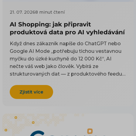
21. 07. 2026
8 minut čtení
AI Shopping: jak připravit
produktová data pro AI vyhledávání
Když dnes zákazník napíše do ChatGPT nebo
Google AI Mode „potřebuju tichou vestavnou
myčku do úzké kuchyně do 12 000 Kč“, AI
nečte váš web jako člověk. Vybírá ze
strukturovaných dat — z produktového feedu a
z kódu na stránce. Tenhle článek je technický
návod, co do těch dat dát a jak je naplnit, aby
Zjistit více
vás AI uměla doporučit. Proč na AI viditelnosti
záležet a co přináší byznysu řešíme zvlášť; tady
jde o konkrétní pole, tagy a kód. Co je
produktový feed a jak funguje, vysvětlují
základy XML a CSV feedu.