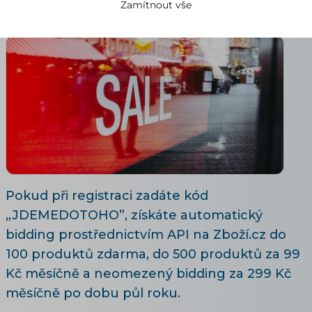
Zamítnout vše
30.10.2020
7 minut čtení
Pokud při registraci zadáte kód
„JDEMEDOTOHO”, získáte automatický
bidding prostřednictvím API na Zboží.cz do
100 produktů zdarma, do 500 produktů za 99
Kč měsíčně a neomezený bidding za 299 Kč
měsíčně po dobu půl roku.