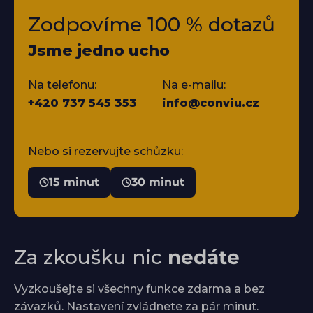
Zodpovíme 100 % dotazů
Jsme jedno ucho
Na telefonu:
Na e-mailu:
+420 737 545 353
info@conviu.cz
Nebo si rezervujte schůzku:
15 minut
30 minut
Za zkoušku nic
nedáte
Vyzkoušejte si všechny funkce zdarma a bez
závazků. Nastavení zvládnete za pár minut.