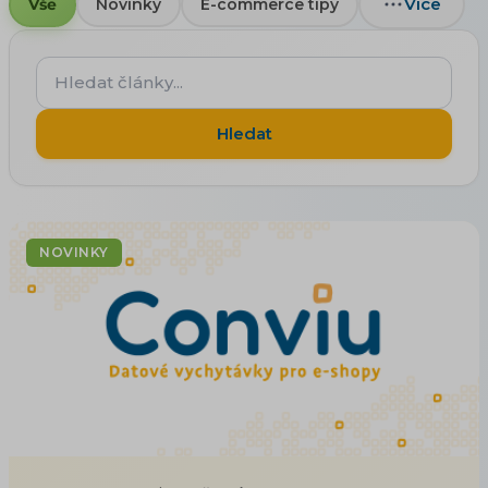
Více
Vše
Novinky
E-commerce tipy
Hledat
články...
Hledat
NOVINKY