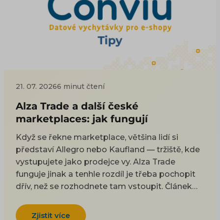
21. 07. 2026
6 minut čtení
Alza Trade a další české
marketplaces: jak fungují
Když se řekne marketplace, většina lidí si
představí Allegro nebo Kaufland — tržiště, kde
vystupujete jako prodejce vy. Alza Trade
funguje jinak a tenhle rozdíl je třeba pochopit
dřív, než se rozhodnete tam vstoupit. Článek
vysvětlí, jak hybridní model Alza Trade funguje,
čím se liší od klasického marketplace, jaké
Zjistit více