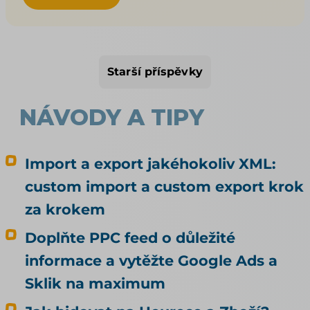
klade nároky a kam jinam se dá doma a na
Slovensku expandovat. Patří k tématu
Marketplace pro e-shop. Allegru (vč. sekcí
bývalých Mall a CZC) i Kauflandu se věnujeme v
Starší příspěvky
samostatných článcích; tady jde o Alzu a další
tuzemské možnosti.
NÁVODY A TIPY
Import a export jakéhokoliv XML:
custom import a custom export krok
za krokem
Doplňte PPC feed o důležité
informace a vytěžte Google Ads a
Sklik na maximum