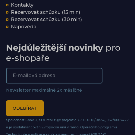
Kontakty
Rezervovat schůzku (15 min)
Rezervovat schůzku (30 min)
Nápověda
Nejdůležitější novinky
pro
e-shopaře
Newsletter maximálně 2x měsíčně
ODEBÍRAT
Společnost Conviu, s.r.o. realizuje projekt č. CZ.01.01.01/01/24_062/0007427
a je spolufinancován Evropskou unií v rámci Operačního programu
Technologie a aplikace pro konkurenceschopnost (OP TAK)
.