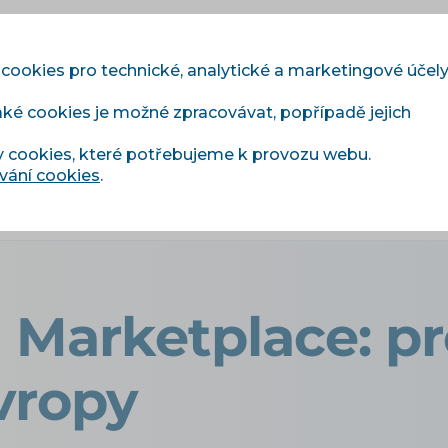
 cookies pro technické, analytické a marketingové účel
aké cookies je možné zpracovávat, popřípadě jejich
Moduly
Služby
Ceník
Reference
Blog
y cookies, které potřebujeme k provozu webu.
vání cookies
.
and Marketplace: prodej do 7 zemí Evropy
 Marketplace: pr
vropy