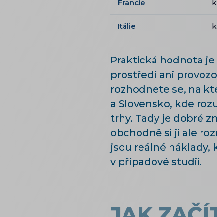
Francie
k
Itálie
k
Praktická hodnota je
prostředí ani provoz
rozhodnete se, na kt
a Slovensko, kde roz
trhy. Tady je dobré 
obchodně si ji ale ro
jsou reálné náklady, 
v případové studii.
JAK ZAČÍ