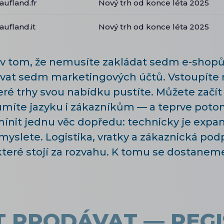
aufland.fr
Nový trh od konce léta 2025
aufland.it
Nový trh od konce léta 2025
 v tom, že nemusíte zakládat sedm e-shopů
ovat sedm marketingových účtů. Vstoupíte 
eré trhy svou nabídku pustíte. Můžete začí
umíte jazyku i zákazníkům — a teprve potom
zmínit jednu věc dopředu: technicky je expa
zmyslete. Logistika, vratky a zákaznická pod
které stojí za rozvahu. K tomu se dostaneme 
T PRODÁVAT — REG