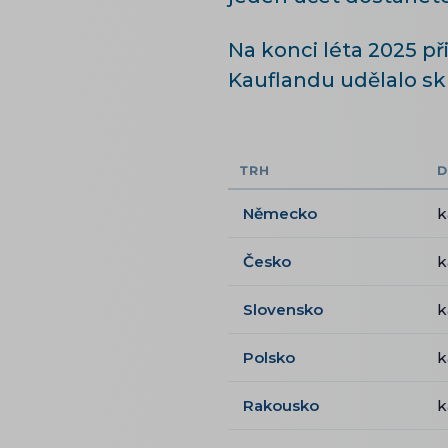
Na konci léta 2025 př
Kauflandu udělalo s
TRH
D
Německo
k
Česko
k
Slovensko
k
Polsko
k
Rakousko
k