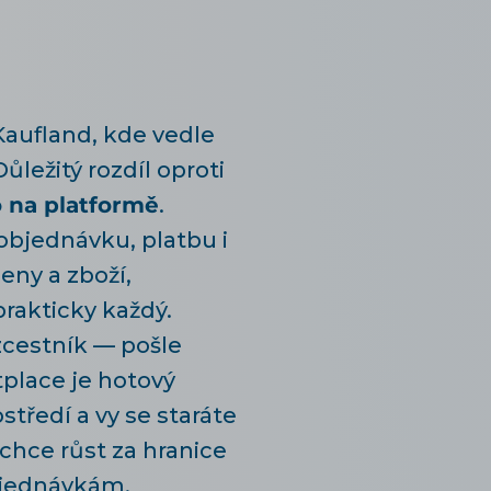
Kaufland, kde vedle
ůležitý rozdíl oproti
 na platformě
.
objednávku, platbu i
eny a zboží,
rakticky každý.
ozcestník — pošle
tplace je hotový
ředí a vy se staráte
 chce růst za hranice
objednávkám.