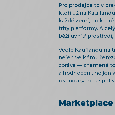
Pro prodejce to v pra
kteří už na Kaufland
každé zemi, do kter
trhy platformy. A cel
běží uvnitř prostředí,
Vedle Kauflandu na tr
nejen velkému řetězc
zpráva — znamená to,
a hodnocení, ne jen 
reálnou šanci uspět v
Marketplace 