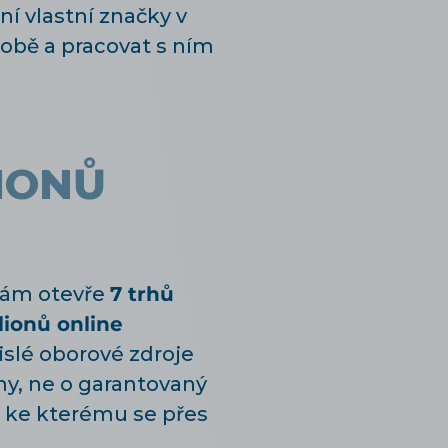
í vlastní značky v
sobě a pracovat s ním
IONŮ
 vám otevře
7 trhů
lionů online
vislé oborové zdroje
my, ne o garantovaný
, ke kterému se přes