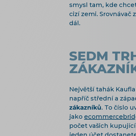
smysl tam, kde chcet
cizí zemi. Srovnávač
dál.
SEDM TRH
ZÁKAZNÍ
Největší tahák Kaufl
napříč střední a záp
zákazníků
. To číslo 
jako
ecommercebrid
počet vašich kupující
jeden účet dostanete