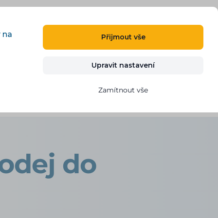
CS
PŘIHLÁSIT
REGISTROVAT
y na
Přijmout vše
Kontakt
VYZKOUŠET ZDARMA
Upravit nastavení
Zamítnout vše
odej do