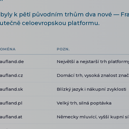
ibyly k pěti původním trhům dva nové — Fran
kutečně celoevropskou platformu.
OMÉNA
POZN.
aufland.de
Největší a nejstarší trh platform
aufland.cz
Domácí trh, vysoká znalost zna
aufland.sk
Blízký jazyk i nákupní zvyklosti
aufland.pl
Velký trh, silná poptávka
aufland.at
Německy mluvící, vyšší kupní sí