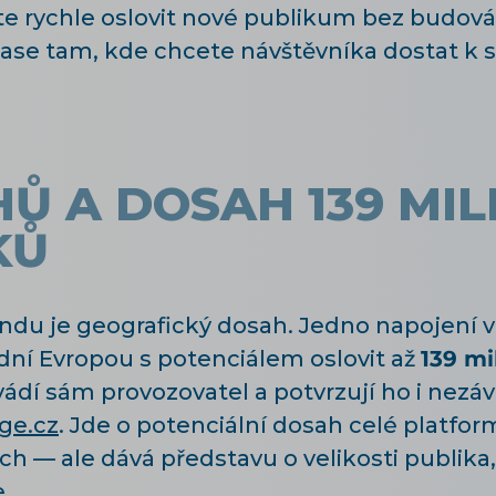
e rychle oslovit nové publikum bez budován
 zase tam, kde chcete návštěvníka dostat k 
Ů A DOSAH 139 MIL
KŮ
andu je geografický dosah. Jedno napojení
adní Evropou s potenciálem oslovit až
139 mi
uvádí sám provozovatel a potvrzují ho i nezá
ge.cz
. Jde o potenciální dosah celé platfor
ch — ale dává představu o velikosti publika
.