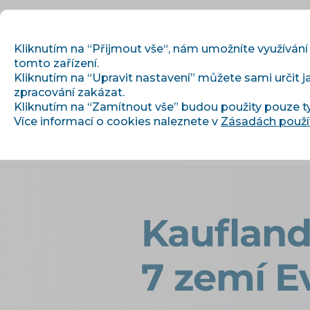
Kliknutím na “Přijmout vše“, nám umožníte využívání
tomto zařízení.
Kliknutím na “Upravit nastavení” můžete sami určit j
Začínáme
zpracování zakázat.
Kliknutím na “Zamítnout vše” budou použity pouze t
Více informací o cookies naleznete v
Zásadách použí
›
›
Úvod
Články a informace
Kaufl
Kaufland
7 zemí E