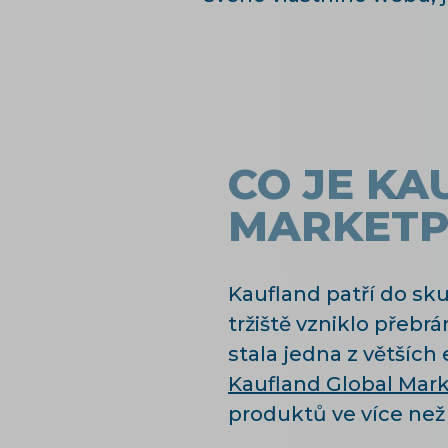
CO JE K
MARKETP
Kaufland patří do sku
tržiště vzniklo přeb
stala jedna z většíc
Kaufland Global Mar
produktů ve více než 