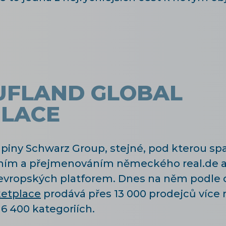
AUFLAND GLOBAL
LACE
piny Schwarz Group, stejné, pod kterou spad
ráním a přejmenováním německého real.de a
h evropských platforem. Dnes na něm podle o
ketplace
prodává přes 13 000 prodejců více 
6 400 kategoriích.