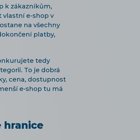
up k zákazníkům,
 vlastní e-shop v
dostane na všechny
dokončení platby,
Konkurujete tedy
egorii. To je dobrá
ky, cena, dostupnost
 menší e-shop tu má
 hranice