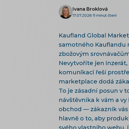
Ivana Broklová
17.07.2026
11 minut čtení
Kaufland Global Marketp
samotného Kauflandu nab
zbožovým srovnávačům
Nevytvoříte jen inzerát
komunikaci řeší prostře
marketplace dodá zákaz
To je zásadní posun v t
návštěvníka k vám a vy
obchod — zákazník vás 
hlavně o to, aby produkt
svého vlastního webu, 