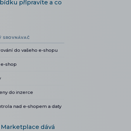
abídku připravíte a co
Ý SROVNÁVAČ
ování do vašeho e-shopu
š e-shop
y
eny do inzerce
ntrola nad e-shopem a daty
. Marketplace dává