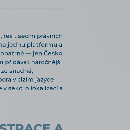
, řešit sedm právních
na jednu platformu a
t opatrně — jen Česko
 přidávat náročnější
nze snadná,
pora v cizím jazyce
v sekci o lokalizaci a
ISTRACE A