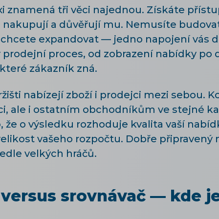
xi znamená tři věci najednou. Získáte příst
u nakupují a důvěřují mu. Nemusíte budovat
é chcete expandovat — jedno napojení vás 
ý prodejní proces, od zobrazení nabídky po 
 které zákazník zná.
žišti nabízejí zboží i prodejci mezi sebou. 
i, ale i ostatním obchodníkům ve stejné kat
 že o výsledku rozhoduje kvalita vaší nabíd
velikost vašeho rozpočtu. Dobře připravený
edle velkých hráčů.
versus srovnávač — kde je