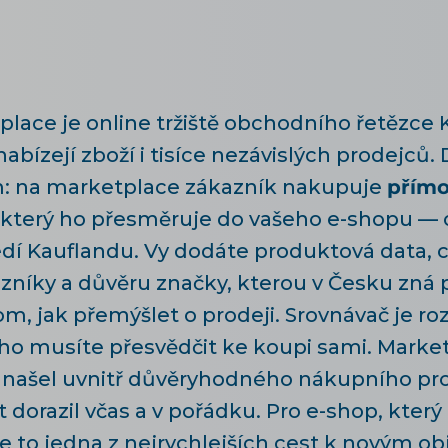
lace je online tržiště obchodního řetězce 
ízejí zboží i tisíce nezávislých prodejců. D
: na marketplace zákazník nakupuje
přímo
, který ho přesměruje do vašeho e-shopu — 
dí Kauflandu. Vy dodáte produktová data, c
níky a důvěru značky, kterou v Česku zná p
om, jak přemýšlet o prodeji. Srovnávač je r
 ho musíte přesvědčit ke koupi sami. Marke
našel uvnitř důvěryhodného nákupního prost
 dorazil včas a v pořádku. Pro e-shop, který
je to jedna z nejrychlejších cest k novým 