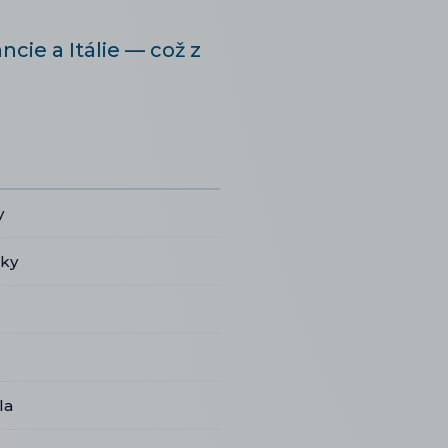
cie a Itálie — což z
y
čky
la