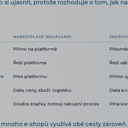
to si ujasnit, protože rozhoduje o tom, jak n
MARKETPLACE (KAUFLAND)
ZBOŽOV
Přímo na platformě
Přesměr
Řeší platforma
Řeší vá
em
Přes platformu
Přímo v
Data, ceny, zboží, logistiku
Data a c
Důvěra značky, hotový nákupní proces
Plná ko
 mnoho e-shopů využívá obě cesty zároveň