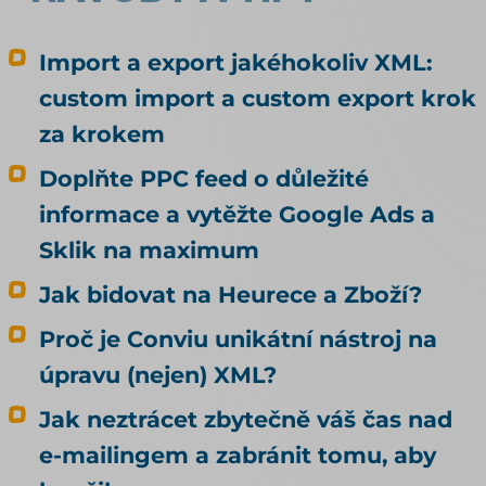
když se na to zeptali novináři, obchod
nastavení opravil (Lupa.cz, duben 2026). Rohlík
se tedy rozhodl vědomě. Alza zjistila, že za ni
Import a export jakéhokoliv XML:
rozhodlo nastavení, které kvůli agentům nikdo
custom import a custom export krok
nedělal. Rada, kterou k tomu na internetu
za krokem
najdete, bývá pořád stejná: dejte do pořádku
produktová data. Je to dobrá rada, jen
Doplňte PPC feed o důležité
odpovídá na jinou otázku, než si většina lidí
informace a vytěžte Google Ads a
myslí. Kvalitní data rozhodují o tom, jestli vás
umělá inteligence doporučí. To, jestli u vás
Sklik na maximum
agent nakoupí, neovlivní ani trochu. Tenhle
Jak bidovat na Heurece a Zboží?
článek je proto o nakupování, ne o
doporučování. Odpovídá na tři otázky: Může u
Proč je Conviu unikátní nástroj na
mě agent nakoupit už dnes, i když jsem to
úpravu (nejen) XML?
nikde nepovolil? Co bych musel udělat, aby u
mě mohl nakupovat oficiálně, a vyplatí se to?
Jak neztrácet zbytečně váš čas nad
Kdo zaplatí škodu, když agent koupí něco
e-mailingem a zabránit tomu, aby
jiného, než měl? Jak vás má umělá inteligence