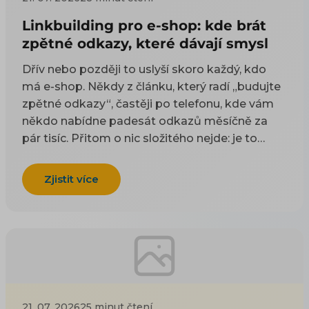
Linkbuilding pro e-shop: kde brát
zpětné odkazy, které dávají smysl
Dřív nebo později to uslyší skoro každý, kdo
má e-shop. Někdy z článku, který radí „budujte
zpětné odkazy“, častěji po telefonu, kde vám
někdo nabídne padesát odkazů měsíčně za
pár tisíc. Přitom o nic složitého nejde: je to
odkaz z cizí stránky na vaši. Google takové
odkazy odjakživa bere jako doporučení — čím
Zjistit více
víc důvěryhodných webů na vás ukazuje, tím
spíš vám uvěří i on. Práci na tom, aby jich
přibývalo, se říká linkbuilding. Potíž je, že když
si to začnete zjišťovat, najdete dva druhy rad a
ani jeden vám nepomůže. Návody psané pro
blogery poradí, ať napíšete skvělý článek, na
který budou ostatní odkazovat — jenže vy
21. 07. 2026
25 minut čtení