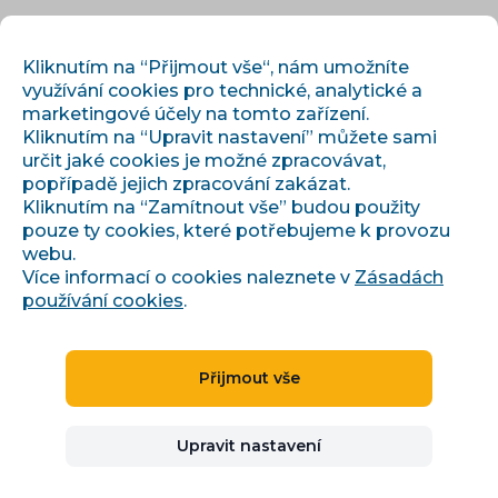
CS
PŘIHLÁSIT
REGISTROVAT
Kliknutím na “Přijmout vše“, nám umožníte
využívání cookies pro technické, analytické a
marketingové účely na tomto zařízení.
Kliknutím na “Upravit nastavení” můžete sami
určit jaké cookies je možné zpracovávat,
popřípadě jejich zpracování zakázat.
Kliknutím na “Zamítnout vše” budou použity
pouze ty cookies, které potřebujeme k provozu
›
›
Úvod
Články a informace
Heureka - navýšení prokliků
webu.
Více informací o cookies naleznete v
Zásadách
používání cookies
.
Heureka - navýšení
Přijmout vše
prokliků
Upravit nastavení
Ivana Broklová
28.10.2020
5 minut čtení