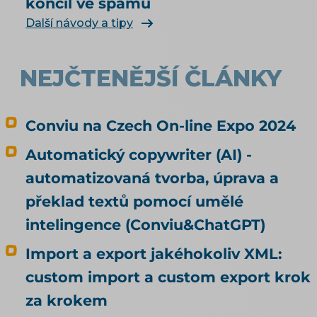
končil ve spamu
vůbec najít a doporučit, řeší téma SEO a UX pro
e-shop. Čím konkrétně naplnit produktová
Další návody a tipy
data, rozebírá téma produktové feedy a
napojení e-shopu.
NEJČTENĚJŠÍ ČLÁNKY
Conviu na Czech On-line Expo 2024
Automatický copywriter (AI) -
automatizovaná tvorba, úprava a
překlad textů pomocí umělé
intelingence (Conviu&ChatGPT)
Import a export jakéhokoliv XML:
custom import a custom export krok
za krokem