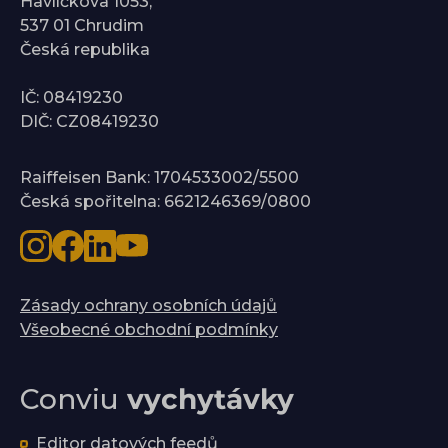
Havlíčkova 1053,
537 01 Chrudim
Česká republika
IČ: 08419230
DIČ: CZ08419230
Raiffeisen Bank: 1704533002/5500
Česká spořitelna: 6621246369/0800
Zásady ochrany osobních údajů
Všeobecné obchodní podmínky
Conviu
vychytávky
Editor datových feedů