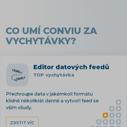
CO UMÍ CONVIU ZA
VYCHYTÁVKY?
Editor datových feedů
TOP vychytávka
Přechroupe data v jakémkoli formátu
klidně několikrát denně a vytvoří feed se
vším všudy.
ZJISTIT VÍC