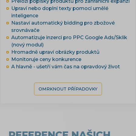
Přeloží popisky produktů pro zahraniční expanzi
Upraví nebo doplní texty pomocí umělé
inteligence
Nastaví automatický bidding pro zbožové
srovnávače
Automatizuje inzerci pro PPC Google Ads/Sklik
(nový modul)
Hromadně upraví obrázky produktů
Monitoruje ceny konkurence
A hlavně - ušetří vám čas na opravdový život
OMRKNOUT PŘÍPADOVKY
REFERENCE NAŠICH