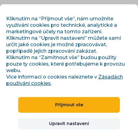
CS
PŘIHLÁSIT
REGISTROVAT
Kliknutím na “Přijmout vše“, nám umožníte
využívání cookies pro technické, analytické a
marketingové účely na tomto zařízení.
Kliknutím na “Upravit nastavení” můžete sami
určit jaké cookies je možné zpracovávat,
popřípadě jejich zpracování zakázat.
Kliknutím na “Zamítnout vše” budou použity
pouze ty cookies, které potřebujeme k provozu
webu.
Automatizovali jsme
vše,
Více informací o cookies naleznete v
Zásadách
co nás nebavilo dělat ručně.
používání cookies
.
XML FEEDY, PÁROVÁNÍ,
Přijmout vše
MONITORING A BIDDING,
CENOTVORBA, OBRÁZKOVÝ
Upravit nastavení
EDITOR. A DO TOHO ALERTY A