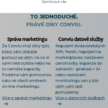
UMĚLÁ INTELIGENCE. ZTRACENI?
Zamítnout vše
NEBOJTE!
ZNÍ TO SLOŽITĚ, ALE JE
TO JEDNODUCHÉ.
PRÁVĚ DÍKY CONVIU.
Správa marketingu
Conviu datové služby
Za Conviu stojí silný
tým,
Napojení dodavatelských
který vám dokáže
XML feedů, napojení na
pomoci se vším
, na co si
marketplaces, nastavení
sami netroufáte nebo na
cenotvorby, expanze do
to nemáte kapacity.
zahraničí – překlad + AI
Podáme vám pomocnou
nebo nastavení
ruku ve všech směrech
monitoringu cen
s tím
on-line marketingu.
vším vám rádi
pomůžeme
.
Více o správě marketingu
Více o datových službách