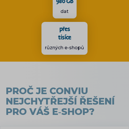
980 GB
dat
přes
tisíce
různých e-shopů
PROČ JE CONVIU
NEJCHYTŘEJŠÍ ŘEŠENÍ
PRO VÁŠ E‑SHOP?