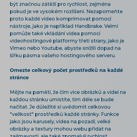
být značnou zátěží pro rychlost, zejména
pokud je ve vysokém rozlišení. Nezapomeňte
proto každé video komprimovat pomocí
nástroje, jako je například Handbrake. Velmi
pomůže také vkládání videa pomocí
videohostingové platformy třetí strany, jako je
Vimeo nebo Youtube, abyste snížili dopad na
šířku pásma vašeho hostingového serveru.
Omezte celkový počet prostředků na každé
stránce
Mějte na paměti, že čím více obrázků a videí na
každou stránku umístíte, tím déle se bude
načítat. Je důležité si uvědomit celkovou
"velikost" prostředků každé stránky. Funkce
jako jsou karusely, videa na pozadí, velké
obrázky a textury mohou webu přidat na
zajímavosti, ale také zpomalují rychlost