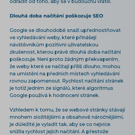
odradit od toho, aby se v budoucnu vrátili.
Dlouhá doba načítání poškozuje SEO
Google se dlouhodobě snaží upřednostňovat
ve vyhledávání weby, které přinášejí
návštěvníkům pozitivní uživatelskou
zkušenost, kterou právě dlouhá doba načítání
poškozuje. Není proto žádným překvapením,
že weby které se načítají příliš dlouho, mohou
na umístění na předních místech vyhledávání
rovnou zapomenout. Rychlost načítání stránek
je totiž jedním ze signálů, které algoritmus
Google používá k hodnocení stránek.
Vzhledem k tomu, že se webové stránky stávají
mnohem složitějšími a obsahově náročnějšími,
je důležité je vyladit tak, aby se co nejvíce
snížila rychlost jejich načítání. A přestože