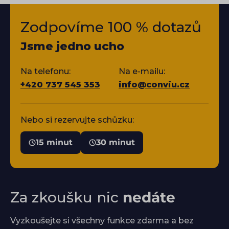
Zodpovíme 100 % dotazů
Jsme jedno ucho
Na telefonu:
Na e-mailu:
+420 737 545 353
info@conviu.cz
Nebo si rezervujte schůzku:
15 minut
30 minut
Za zkoušku nic
nedáte
Vyzkoušejte si všechny funkce zdarma a bez