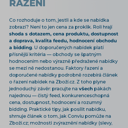
ŘAZENÍ
Co rozhoduje o tom, jestli a kde se nabídka
zobrazí? Není to jen cena za proklik. Roli hrají
shoda s dotazem, cena produktu, dostupnost
a doprava, kvalita feedu, hodnocení obchodu
a bidding
. U doporučených nabídek platí
přísnější kritéria — obchody se špatným
hodnocením nebo výrazně předražené nabídky
se mezi ně nedostanou. Faktory řazení a
doporučené nabídky podrobně rozebírá článek
o řazení nabídek na Zboží.cz. Z toho plyne
jednoduchý závěr: pracujte na
všech
pákách
najednou — čistý feed, konkurenceschopná
cena, dostupnost, hodnocení a rozumný
bidding. Praktické tipy, jak posílit nabídku,
shrnuje článek o tom, jak Conviu pomůže na
Zboží.cz; možnosti zvýraznění nabídky (slevy,