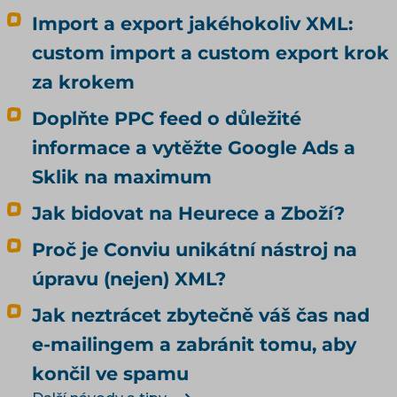
se tedy rozhodl vědomě. Alza zjistila, že za ni
Import a export jakéhokoliv XML:
rozhodlo nastavení, které kvůli agentům nikdo
custom import a custom export krok
nedělal. Rada, kterou k tomu na internetu
za krokem
najdete, bývá pořád stejná: dejte do pořádku
produktová data. Je to dobrá rada, jen
Doplňte PPC feed o důležité
odpovídá na jinou otázku, než si většina lidí
informace a vytěžte Google Ads a
myslí. Kvalitní data rozhodují o tom, jestli vás
umělá inteligence doporučí. To, jestli u vás
Sklik na maximum
agent nakoupí, neovlivní ani trochu. Tenhle
Jak bidovat na Heurece a Zboží?
článek je proto o nakupování, ne o
doporučování. Odpovídá na tři otázky: Může u
Proč je Conviu unikátní nástroj na
mě agent nakoupit už dnes, i když jsem to
úpravu (nejen) XML?
nikde nepovolil? Co bych musel udělat, aby u
mě mohl nakupovat oficiálně, a vyplatí se to?
Jak neztrácet zbytečně váš čas nad
Kdo zaplatí škodu, když agent koupí něco
e-mailingem a zabránit tomu, aby
jiného, než měl? Jak vás má umělá inteligence
končil ve spamu
vůbec najít a doporučit, řeší téma SEO a UX pro
e-shop. Čím konkrétně naplnit produktová