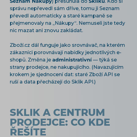
Seznam Nákupy
) přesunula do
Skliku
. Kdo si
správu nepřevedl sám dříve, tomu ji Seznam
převedl automaticky a staré kampaně se
přejmenovaly na „Nákupy“. Nemuseli jste tedy
nic mazat ani znovu zakládat.
Zboží.cz dál funguje jako srovnávač, na kterém
zákazníci porovnávají nabídky jednotlivých e-
shopů. Změna je
administrativní
— týká se
strany prodejce, ne nakupujícího. (Navazujícím
krokem je sjednocení dat: staré Zboží API se
ruší a data přecházejí do Sklik API.)
SKLIK A CENTRUM
PRODEJCE: CO KDE
ŘEŠÍTE