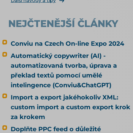
Další návody a tipy
data, rozebírá téma produktové feedy a
napojení e-shopu.
NEJČTENĚJŠÍ ČLÁNKY
Conviu na Czech On-line Expo 2024
Automatický copywriter (AI) -
automatizovaná tvorba, úprava a
překlad textů pomocí umělé
intelingence (Conviu&ChatGPT)
Import a export jakéhokoliv XML:
custom import a custom export krok
za krokem
Doplňte PPC feed o důležité