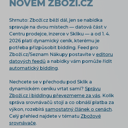
NOVÉM ZBOŽÍ.CZ
Shrnuto: Zboží.cz běží dál, jen se nabídka
spravuje na dvou místech — datová část v
Centru prodejce, inzerce v Skliku — a od 1. 4.
2026 platí dynamický ceník, kterému je
potřeba přizpůsobit bidding. Feed pro
Zboží.cz/Seznam Nákupy postavíte v
editoru
datových feedů
a nabídky vám pomůže řídit
automatický bidding
.
Nechcete se v přechodu pod Sklik a
dynamickém ceníku vrtat sami?
Správu
Zboží.cz i biddingu převezmeme za vás
. Kolik
správa srovnávačů stojí a co obnáší platba za
výkon, rozebírá
samostatný článek o cenách
.
Celý přehled najdete v tématu
Zbožové
srovnávače
.