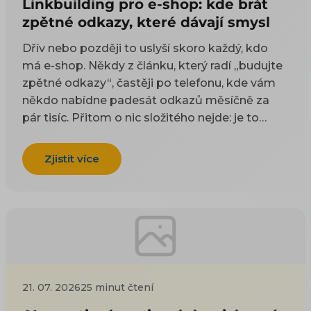
Linkbuilding pro e-shop: kde brát
zpětné odkazy, které dávají smysl
Dřív nebo později to uslyší skoro každý, kdo
má e-shop. Někdy z článku, který radí „budujte
zpětné odkazy“, častěji po telefonu, kde vám
někdo nabídne padesát odkazů měsíčně za
pár tisíc. Přitom o nic složitého nejde: je to
odkaz z cizí stránky na vaši. Google takové
odkazy odjakživa bere jako doporučení — čím
Zjistit více
víc důvěryhodných webů na vás ukazuje, tím
spíš vám uvěří i on. Práci na tom, aby jich
přibývalo, se říká linkbuilding. Potíž je, že když
si to začnete zjišťovat, najdete dva druhy rad a
ani jeden vám nepomůže. Návody psané pro
blogery poradí, ať napíšete skvělý článek, na
který budou ostatní odkazovat — jenže vy
21. 07. 2026
25 minut čtení
neprodáváte články, ale kotle nebo dětské
boty. Nabídky agentur zase prodávají balíček