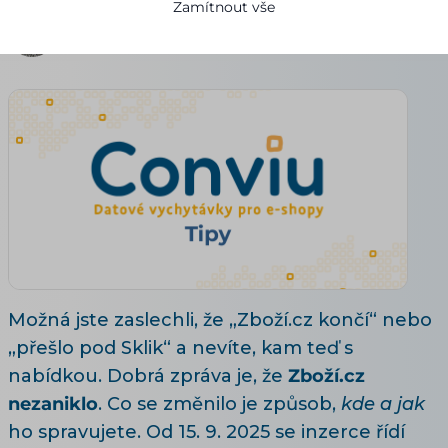
Zamítnout vše
Alena Pilařová
19.07.2026
Aktualizováno 28. 7. 2026
6 minut čtení
Možná jste zaslechli, že „Zboží.cz končí“ nebo
„přešlo pod Sklik“ a nevíte, kam teď s
nabídkou. Dobrá zpráva je, že
Zboží.cz
nezaniklo
. Co se změnilo je způsob,
kde a jak
ho spravujete. Od 15. 9. 2025 se inzerce řídí