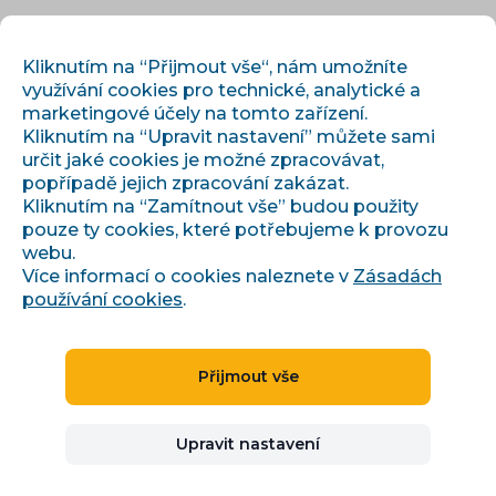
CS
PŘIHLÁSIT
REGISTROVAT
Kliknutím na “Přijmout vše“, nám umožníte
využívání cookies pro technické, analytické a
marketingové účely na tomto zařízení.
Kliknutím na “Upravit nastavení” můžete sami
určit jaké cookies je možné zpracovávat,
popřípadě jejich zpracování zakázat.
Kliknutím na “Zamítnout vše” budou použity
pouze ty cookies, které potřebujeme k provozu
›
›
Úvod
Články a informace
webu.
Zboží.cz po sjednocení do Skliku: Seller Center a ceník
Více informací o cookies naleznete v
Zásadách
používání cookies
.
Zboží.cz po sjednocení do
Přijmout vše
Skliku: Seller Center a
Upravit nastavení
ceník