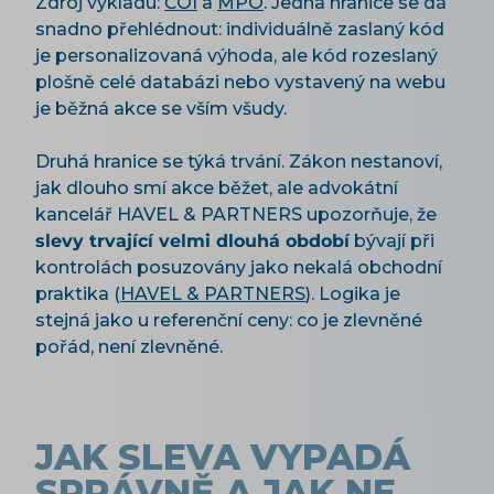
Zdroj výkladu:
ČOI
a
MPO
. Jedna hranice se dá
snadno přehlédnout: individuálně zaslaný kód
je personalizovaná výhoda, ale kód rozeslaný
plošně celé databázi nebo vystavený na webu
je běžná akce se vším všudy.
Druhá hranice se týká trvání. Zákon nestanoví,
jak dlouho smí akce běžet, ale advokátní
kancelář HAVEL & PARTNERS upozorňuje, že
slevy trvající velmi dlouhá období
bývají při
kontrolách posuzovány jako nekalá obchodní
praktika (
HAVEL & PARTNERS
). Logika je
stejná jako u referenční ceny: co je zlevněné
pořád, není zlevněné.
JAK SLEVA VYPADÁ
SPRÁVNĚ A JAK NE