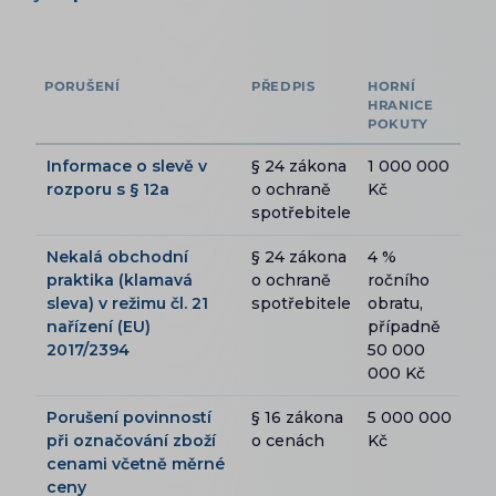
PORUŠENÍ
PŘEDPIS
HORNÍ
HRANICE
POKUTY
Informace o slevě v
§ 24 zákona
1 000 000
rozporu s § 12a
o ochraně
Kč
spotřebitele
Nekalá obchodní
§ 24 zákona
4 %
praktika (klamavá
o ochraně
ročního
sleva) v režimu čl. 21
spotřebitele
obratu,
nařízení (EU)
případně
2017/2394
50 000
000 Kč
Porušení povinností
§ 16 zákona
5 000 000
při označování zboží
o cenách
Kč
cenami včetně měrné
ceny