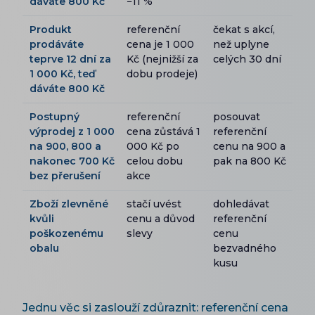
dáváte 800 Kč
−11 %
Produkt
referenční
čekat s akcí,
prodáváte
cena je 1 000
než uplyne
teprve 12 dní za
Kč (nejnižší za
celých 30 dní
1 000 Kč, teď
dobu prodeje)
dáváte 800 Kč
Postupný
referenční
posouvat
výprodej z 1 000
cena zůstává 1
referenční
na 900, 800 a
000 Kč po
cenu na 900 a
nakonec 700 Kč
celou dobu
pak na 800 Kč
bez přerušení
akce
Zboží zlevněné
stačí uvést
dohledávat
kvůli
cenu a důvod
referenční
poškozenému
slevy
cenu
obalu
bezvadného
kusu
Jednu věc si zaslouží zdůraznit: referenční cena