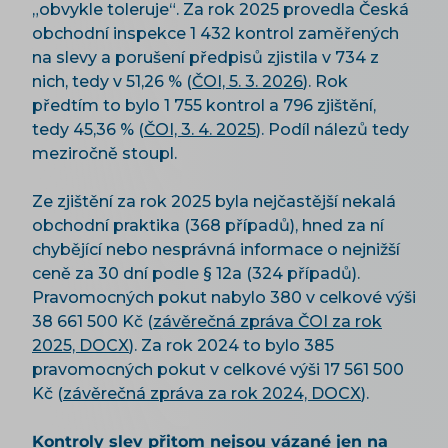
„obvykle toleruje“. Za rok 2025 provedla Česká
obchodní inspekce 1 432 kontrol zaměřených
na slevy a porušení předpisů zjistila v 734 z
nich, tedy v 51,26 % (
ČOI, 5. 3. 2026
). Rok
předtím to bylo 1 755 kontrol a 796 zjištění,
tedy 45,36 % (
ČOI, 3. 4. 2025
). Podíl nálezů tedy
meziročně stoupl.
Ze zjištění za rok 2025 byla nejčastější nekalá
obchodní praktika (368 případů), hned za ní
chybějící nebo nesprávná informace o nejnižší
ceně za 30 dní podle § 12a (324 případů).
Pravomocných pokut nabylo 380 v celkové výši
38 661 500 Kč (
závěrečná zpráva ČOI za rok
2025, DOCX
). Za rok 2024 to bylo 385
pravomocných pokut v celkové výši 17 561 500
Kč (
závěrečná zpráva za rok 2024, DOCX
).
Kontroly slev přitom nejsou vázané jen na