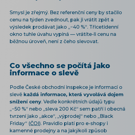
Smysl je zřejmý. Bez referenční ceny by stačilo
cenu na týden zvednout, pak ji vrátit zpět a
výsledek prodávat jako „−40 %“. Třicetidenní
okno tuhle úvahu vypíná — vrátíte-li cenu na
běžnou úroveň, není z čeho slevovat.
Co všechno se počítá jako
informace o slevě
Podle České obchodní inspekce je informací o
slevě
každá informace, která vyvolává dojem
snížení ceny
. Vedle konkrétních údajů typu
„−50 %“ nebo „sleva 200 Kč“ sem patří i obecná
tvrzení jako „akce“, „výprodej“ nebo „Black
Friday“ (
ČOI
). Pravidlo platí pro e-shopy i
kamenné prodejny a na jakýkoli způsob