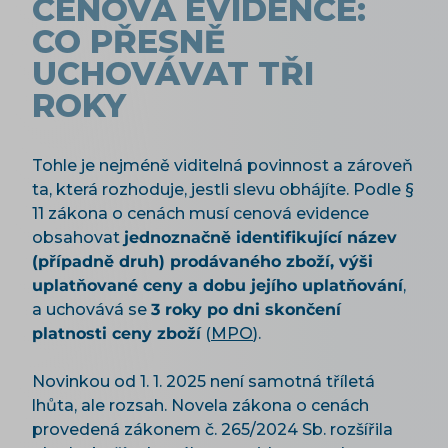
CENOVÁ EVIDENCE:
CO PŘESNĚ
UCHOVÁVAT TŘI
ROKY
Tohle je nejméně viditelná povinnost a zároveň
ta, která rozhoduje, jestli slevu obhájíte. Podle §
11 zákona o cenách musí cenová evidence
obsahovat
jednoznačně identifikující název
(případně druh) prodávaného zboží, výši
uplatňované ceny a dobu jejího uplatňování
,
a uchovává se
3 roky po dni skončení
platnosti ceny zboží
(
MPO
).
Novinkou od 1. 1. 2025 není samotná tříletá
lhůta, ale rozsah. Novela zákona o cenách
provedená zákonem č. 265/2024 Sb. rozšířila