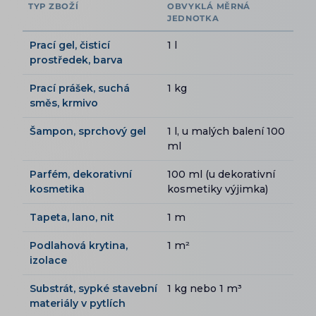
TYP ZBOŽÍ
OBVYKLÁ MĚRNÁ
JEDNOTKA
Prací gel, čisticí
1 l
prostředek, barva
Prací prášek, suchá
1 kg
směs, krmivo
Šampon, sprchový gel
1 l, u malých balení 100
ml
Parfém, dekorativní
100 ml (u dekorativní
kosmetika
kosmetiky výjimka)
Tapeta, lano, nit
1 m
Podlahová krytina,
1 m²
izolace
Substrát, sypké stavební
1 kg nebo 1 m³
materiály v pytlích