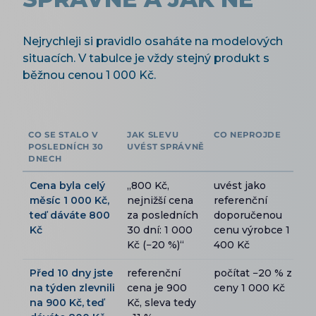
Nejrychleji si pravidlo osaháte na modelových
situacích. V tabulce je vždy stejný produkt s
běžnou cenou 1 000 Kč.
CO SE STALO V
JAK SLEVU
CO NEPROJDE
POSLEDNÍCH 30
UVÉST SPRÁVNĚ
DNECH
Cena byla celý
„800 Kč,
uvést jako
měsíc 1 000 Kč,
nejnižší cena
referenční
teď dáváte 800
za posledních
doporučenou
Kč
30 dní: 1 000
cenu výrobce 1
Kč (−20 %)“
400 Kč
Před 10 dny jste
referenční
počítat −20 % z
na týden zlevnili
cena je 900
ceny 1 000 Kč
na 900 Kč, teď
Kč, sleva tedy