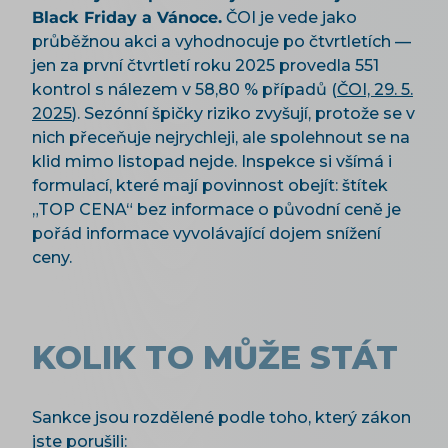
Black Friday a Vánoce.
ČOI je vede jako
průběžnou akci a vyhodnocuje po čtvrtletích —
jen za první čtvrtletí roku 2025 provedla 551
kontrol s nálezem v 58,80 % případů (
ČOI, 29. 5.
2025
). Sezónní špičky riziko zvyšují, protože se v
nich přeceňuje nejrychleji, ale spolehnout se na
klid mimo listopad nejde. Inspekce si všímá i
formulací, které mají povinnost obejít: štítek
„TOP CENA“ bez informace o původní ceně je
pořád informace vyvolávající dojem snížení
ceny.
KOLIK TO MŮŽE STÁT
Sankce jsou rozdělené podle toho, který zákon
jste porušili: