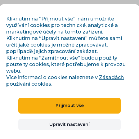
CS
PŘIHLÁSIT
REGISTROVAT
Kliknutím na “Přijmout vše“, nám umožníte
využívání cookies pro technické, analytické a
marketingové účely na tomto zařízení.
Kliknutím na “Upravit nastavení” můžete sami
určit jaké cookies je možné zpracovávat,
popřípadě jejich zpracování zakázat.
Kliknutím na “Zamítnout vše” budou použity
pouze ty cookies, které potřebujeme k provozu
›
›
Úvod
Články a informace
webu.
Slevy podle zákona: § 12a, měrná cena a evidence cen
Více informací o cookies naleznete v
Zásadách
používání cookies
.
Slevy podle zákona: § 12a,
Přijmout vše
měrná cena a evidence
Upravit nastavení
cen