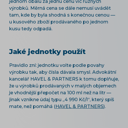
jednom obalu za jednu cenu víc různých
výrobků. Měrná cena se dále nemusí uvádět
tam, kde by byla shodná s konečnou cenou —
u kusového zboží prodávaného po jednom
kusu tedy odpadá.
Jaké jednotky použít
Pravidlo zní: jednotku volte podle povahy
výrobku tak, aby čísla dávala smysl. Advokátní
kancelář HAVEL & PARTNERS k tomu doplňuje,
že u výrobků prodávaných v malých objemech
je vhodnější přepočet na 100 ml než na litr —
jinak vznikne údaj typu „4 990 Kč/l“, který spíš
mate, než pomáhá (
HAVEL & PARTNERS
).