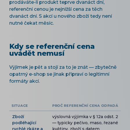
prodáváte-li produkt teprve dvanáct dní,
referenční cenou je nejnižší cena za těch
dvanáct dní. S akcí u nového zboží tedy není
nutné čekat měsíc.
Kdy se referenční cena
uvádět nemusí
Výjimek je pět a stojí za to je znát — zbytečně
opatrný e-shop se jinak připraví o legitimní
formáty akcí.
SITUACE
PROČ REFERENČNÍ CENA ODPADÁ
Zboží
výslovná výjimka v § 12a odst. 2
podléhající
— typicky pečivo, maso, řezané
rychlé zkáze a
květiny, zboží s datem