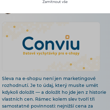
Zamítnout vše
Adéla Brožová
19.07.2026
6 minut čtení
Sleva na e-shopu není jen marketingové
rozhodnutí. Je to údaj, který musíte umět
kdykoli doložit — a doložit ho jde jen z historie
vlastních cen. Rámec kolem slev tvoří tři
samostatné povinnosti: nejnižší cena za