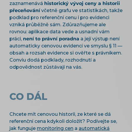
zaznamenává
historický vývoj ceny a historii
přeceňování
včetně grafu ve statistikách, takže
podklad pro referenční cenu i pro evidenci
vzniká průběžně sám. Zdůrazňujeme ale
rovnou: aplikace data vede a usnadní vám
práci,
není to právní poradna
a její výstup není
automaticky cenovou evidencí ve smyslu § 11 —
obsah a rozsah evidence si ověřte s právníkem.
Conviu dodá podklady, rozhodnutí a
odpovědnost zůstávají na vás.
CO DÁL
Chcete mít cenovou historii, ze které se dá
referenční cena kdykoli doložit? Podívejte se,
jak funguje
monitoring cen
a
automatická