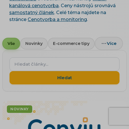
kanálová cenotvorba
. Ceny nástrojů srovnává
samostatný článek
. Celé téma najdete na
stránce
Cenotvorba a monitoring
.
Více
Vše
Novinky
E-commerce tipy
Hledat
články...
Hledat
NOVINKY