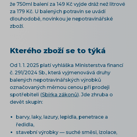
že 750ml balení za 149 Kč vyjde dráž než litrové
za 179 Kč. U balených potravin se uvádí
dlouhodobě, novinkou je nepotravinářské
zboží.
Kterého zboží se to týká
Od 1. 1. 2025 platí vyhláška Ministerstva financí
č. 291/2024 Sb., která vyjmenovává druhy
balených nepotravinářských výrobků
označovaných měrnou cenou při prodeji
spotřebiteli (
Sbírka zákonů
). Jde zhruba o
devět skupin:
barvy, laky, lazury, lepidla, penetrace a
ředidla,
stavební výrobky — suché směsi, izolace,