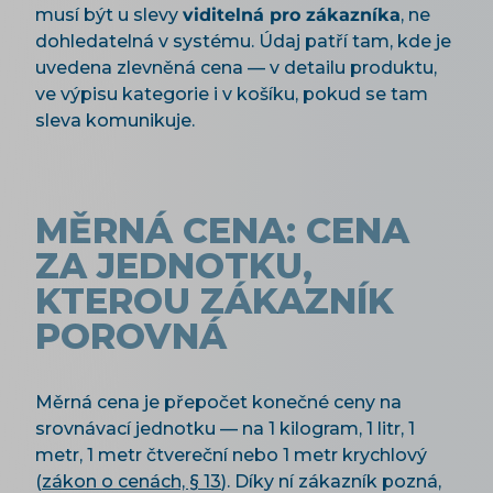
musí být u slevy
viditelná pro zákazníka
, ne
dohledatelná v systému. Údaj patří tam, kde je
uvedena zlevněná cena — v detailu produktu,
ve výpisu kategorie i v košíku, pokud se tam
sleva komunikuje.
MĚRNÁ CENA: CENA
ZA JEDNOTKU,
KTEROU ZÁKAZNÍK
POROVNÁ
Měrná cena je přepočet konečné ceny na
srovnávací jednotku — na 1 kilogram, 1 litr, 1
metr, 1 metr čtvereční nebo 1 metr krychlový
(
zákon o cenách, § 13
). Díky ní zákazník pozná,