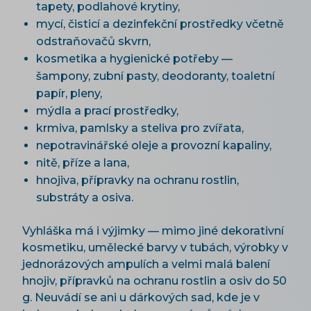
tapety, podlahové krytiny,
mycí, čisticí a dezinfekční prostředky včetně
odstraňovačů skvrn,
kosmetika a hygienické potřeby —
šampony, zubní pasty, deodoranty, toaletní
papír, pleny,
mýdla a prací prostředky,
krmiva, pamlsky a steliva pro zvířata,
nepotravinářské oleje a provozní kapaliny,
nitě, příze a lana,
hnojiva, přípravky na ochranu rostlin,
substráty a osiva.
Vyhláška má i výjimky — mimo jiné dekorativní
kosmetiku, umělecké barvy v tubách, výrobky v
jednorázových ampulích a velmi malá balení
hnojiv, přípravků na ochranu rostlin a osiv do 50
g. Neuvádí se ani u dárkových sad, kde je v