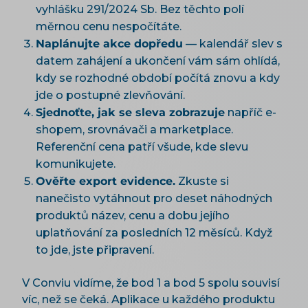
vyhlášku 291/2024 Sb. Bez těchto polí
měrnou cenu nespočítáte.
Naplánujte akce dopředu
— kalendář slev s
datem zahájení a ukončení vám sám ohlídá,
kdy se rozhodné období počítá znovu a kdy
jde o postupné zlevňování.
Sjednoťte, jak se sleva zobrazuje
napříč e-
shopem, srovnávači a marketplace.
Referenční cena patří všude, kde slevu
komunikujete.
Ověřte export evidence.
Zkuste si
nanečisto vytáhnout pro deset náhodných
produktů název, cenu a dobu jejího
uplatňování za posledních 12 měsíců. Když
to jde, jste připravení.
V Conviu vidíme, že bod 1 a bod 5 spolu souvisí
víc, než se čeká. Aplikace u každého produktu