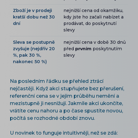
Zboží je v prodeji
nejnižší cena od okamžiku,
kratší dobu než 30
kdy jste ho začali nabízet a
dní
prodávat, do poskytnutí
slevy
Sleva se postupně
nejnižší cena v době 30 dnů
zvyšuje (nejdřív 20
před
prvním
poskytnutím
%, pak 30 %,
slevy
nakonec 50 %)
Na posledním řádku se přehled ztrácí
nejčastěji. Když akci stupňujete bez přerušení,
referenční cena se v jejím průběhu nemění a
mezistupně ji nesnižují. Jakmile akci ukončíte,
vrátíte cenu nahoru a po čase spustíte novou,
počítá se rozhodné období znovu.
U novinek to funguje intuitivněji, než se zdá: