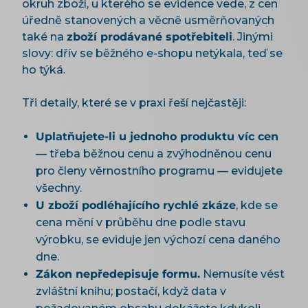
okruh zboží, u kterého se evidence vede, z cen
úředně stanovených a věcně usměrňovaných
také na
zboží prodávané spotřebiteli
. Jinými
slovy: dřív se běžného e-shopu netýkala, teď se
ho týká.
Tři detaily, které se v praxi řeší nejčastěji:
Uplatňujete-li u jednoho produktu víc cen
— třeba běžnou cenu a zvýhodněnou cenu
pro členy věrnostního programu — evidujete
všechny.
U zboží podléhajícího rychlé zkáze
, kde se
cena mění v průběhu dne podle stavu
výrobku, se eviduje jen výchozí cena daného
dne.
Zákon nepředepisuje formu.
Nemusíte vést
zvláštní knihu; postačí, když data v