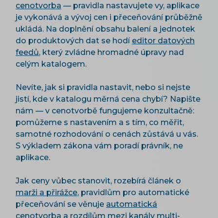
cenotvorba
— pravidla nastavujete vy, aplikace
je vykonává a vývoj cen i přeceňování průběžně
ukládá. Na doplnění obsahu balení a jednotek
do produktových dat se hodí
editor datových
feedů
, který zvládne hromadné úpravy nad
celým katalogem.
Nevíte, jak si pravidla nastavit, nebo si nejste
jistí, kde v katalogu měrná cena chybí? Napište
nám — v cenotvorbě fungujeme konzultačně:
pomůžeme s nastavením a s tím, co měřit,
samotné rozhodování o cenách zůstává u vás.
S výkladem zákona vám poradí právník, ne
aplikace.
Jak ceny vůbec stanovit, rozebírá článek o
marži a přirážce
, pravidlům pro automatické
přeceňování se věnuje
automatická
cenotvorba
a rozdílům mezi kanály
multi-