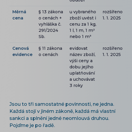
období
Měrná
§ 13 zákona
u vybraného
rozšířeno
cena
o cenách +
zboží uvést i
1. 1. 2025
vyhláška č.
cenu za 1 kg,
291/2024
1 l, 1 m, 1 m²
Sb.
nebo 1 m³
Cenová
§ 11 zákona
evidovat
rozšířeno
evidence
o cenách
název zboží,
1. 1. 2025
výši ceny a
dobu jejího
uplatňování
a uchovávat
3 roky
Jsou to tři samostatné povinnosti, ne jedna.
Každá stojí v jiném zákoně, každá má vlastní
sankci a splnění jedné neomlouvá druhou.
Pojďme je po řadě.