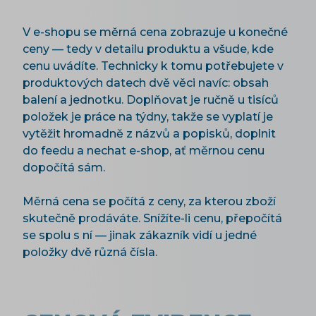
V e-shopu se měrná cena zobrazuje u konečné
ceny — tedy v detailu produktu a všude, kde
cenu uvádíte. Technicky k tomu potřebujete v
produktových datech dvě věci navíc: obsah
balení a jednotku. Doplňovat je ručně u tisíců
položek je práce na týdny, takže se vyplatí je
vytěžit hromadně z názvů a popisků, doplnit
do feedu a nechat e-shop, ať měrnou cenu
dopočítá sám.
Měrná cena se počítá z ceny, za kterou zboží
skutečně prodáváte. Snížíte-li cenu, přepočítá
se spolu s ní — jinak zákazník vidí u jedné
položky dvě různá čísla.