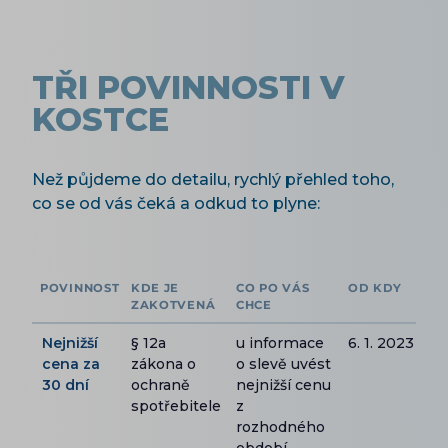
TŘI POVINNOSTI V
KOSTCE
Než půjdeme do detailu, rychlý přehled toho,
co se od vás čeká a odkud to plyne:
POVINNOST
KDE JE
CO PO VÁS
OD KDY
ZAKOTVENÁ
CHCE
Nejnižší
§ 12a
u informace
6. 1. 2023
cena za
zákona o
o slevě uvést
30 dní
ochraně
nejnižší cenu
spotřebitele
z
rozhodného