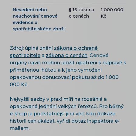
Nevedení nebo
§ 16 zákona
1 000 000
neuchování cenové
o cenách
Kč
evidence u
spotřebitelského zboží
Zdroj: úplná znění
zákona o ochraně
spotřebitele
a
zákona o cenách
. Cenové
orgány navíc mohou uložit opatření k nápravě s
přiměřenou lhůtou a k jeho vymožení
opakovanou donucovací pokutu až do 1 000
000 Kč.
Nejvyšší sazby v praxi míří na rozsáhlá a
opakovaná jednání velkých řetězců. Pro běžný
e-shop je podstatnější jiná věc: kdo dokáže
historii cen ukázat, vyřídí dotaz inspektora e-
mailem.