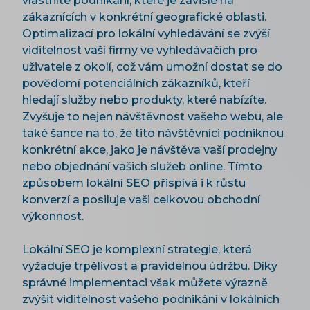
vlastníte podnikání, které je závislé na
zákaznících v konkrétní geografické oblasti.
Optimalizací pro lokální vyhledávání se zvýší
viditelnost vaší firmy ve vyhledávačích pro
uživatele z okolí, což vám umožní dostat se do
povědomí potenciálních zákazníků, kteří
hledají služby nebo produkty, které nabízíte.
Zvyšuje to nejen návštěvnost vašeho webu, ale
také šance na to, že tito návštěvníci podniknou
konkrétní akce, jako je návštěva vaší prodejny
nebo objednání vašich služeb online. Tímto
způsobem lokální SEO přispívá i k růstu
konverzí a posiluje vaši celkovou obchodní
výkonnost.
Lokální SEO je komplexní strategie, která
vyžaduje trpělivost a pravidelnou údržbu. Díky
správné implementaci však můžete výrazně
zvýšit viditelnost vašeho podnikání v lokálních