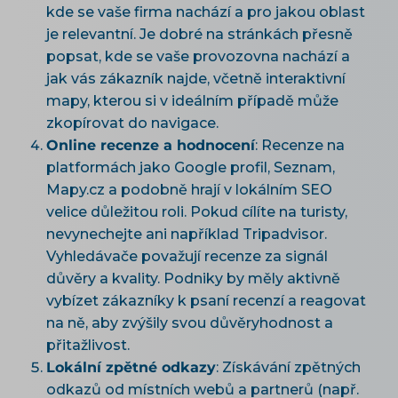
kde se vaše firma nachází a pro jakou oblast
je relevantní. Je dobré na stránkách přesně
popsat, kde se vaše provozovna nachází a
jak vás zákazník najde, včetně interaktivní
mapy, kterou si v ideálním případě může
zkopírovat do navigace.
Online recenze a hodnocení
: Recenze na
platformách jako Google profil, Seznam,
Mapy.cz a podobně hrají v lokálním SEO
velice důležitou roli. Pokud cílíte na turisty,
nevynechejte ani například Tripadvisor.
Vyhledávače považují recenze za signál
důvěry a kvality. Podniky by měly aktivně
vybízet zákazníky k psaní recenzí a reagovat
na ně, aby zvýšily svou důvěryhodnost a
přitažlivost.
Lokální zpětné odkazy
: Získávání zpětných
odkazů od místních webů a partnerů (např.