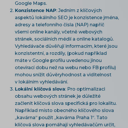
Google Maps.
Konzistence NAP
: Jedním z klíčových
aspektů lokálního SEO je konzistence jména,
adresy a telefonního čísla (NAP) napříč
všemi online kanály, včetně webových
stránek, sociálních médií a online katalogů.
Vyhledávače důvěřují informacím, které jsou
konzistentní, a rozdíly, (pokud například
máte v Google profilu uvedenou jinou
otevírací dobu než na webu nebo FB profilu)
mohou snížit důvěryhodnost a viditelnost
v lokálním vyhledávání.
Lokální klíčová slova
: Pro optimalizaci
obsahu webových stránek je důležité
začlenit klíčová slova specifická pro lokalitu.
Například místo obecného klíčového slova
„kavárna“ použít „kavárna Praha 1“. Tato
klíčová slova pomáhají vyhledávačům určit,