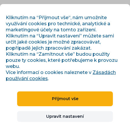
CS
PŘIHLÁSIT
REGISTROVAT
Kliknutím na “Přijmout vše“, nám umožníte
využívání cookies pro technické, analytické a
marketingové účely na tomto zařízení.
Kliknutím na “Upravit nastavení” můžete sami
určit jaké cookies je možné zpracovávat,
popřípadě jejich zpracování zakázat.
Kliknutím na “Zamítnout vše” budou použity
pouze ty cookies, které potřebujeme k provozu
›
›
Úvod
Články a informace
webu.
Lokální SEO strategie: přilákejte zákazníky z vašeho okolí
Více informací o cookies naleznete v
Zásadách
používání cookies
.
Lokální SEO strategie:
Přijmout vše
přilákejte zákazníky z
Upravit nastavení
vašeho okolí