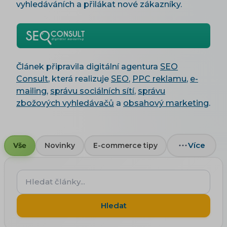
vyhledáváních a přilákat nové zákazníky.
Článek připravila digitální agentura
SEO
Consult
, která realizuje
SEO
,
PPC reklamu
,
e-
mailing
,
správu sociálních sítí
,
správu
zbožových vyhledávačů
a
obsahový marketing
.
Více
Vše
Novinky
E-commerce tipy
Hledat
články...
Hledat