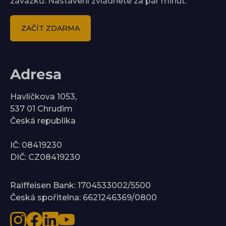
závazků. Nastavení zvládnete za pár minut.
ZAČÍT ZDARMA
Adresa
Havlíčkova 1053,
537 01 Chrudim
Česká republika
IČ: 08419230
DIČ: CZ08419230
Raiffeisen Bank: 1704533002/5500
Česká spořitelna: 6621246369/0800