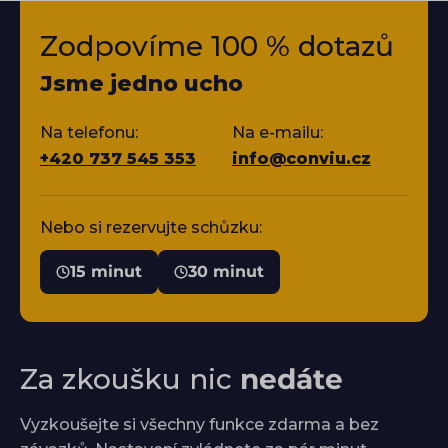
Zodpovíme 100 % dotazů
Jsme jedno ucho
Na telefonu:
Na e-mailu:
+420 737 545 353
info@conviu.cz
Nebo si rezervujte schůzku:
15 minut
30 minut
Za zkoušku nic
nedáte
Vyzkoušejte si všechny funkce zdarma a bez