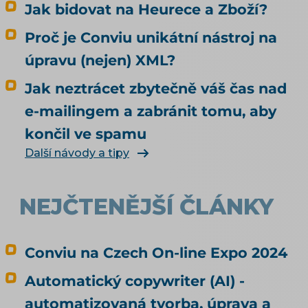
Jak bidovat na Heurece a Zboží?
článek je proto o nakupování, ne o
doporučování. Odpovídá na tři otázky: Může u
Proč je Conviu unikátní nástroj na
mě agent nakoupit už dnes, i když jsem to
úpravu (nejen) XML?
nikde nepovolil? Co bych musel udělat, aby u
mě mohl nakupovat oficiálně, a vyplatí se to?
Jak neztrácet zbytečně váš čas nad
Kdo zaplatí škodu, když agent koupí něco
e-mailingem a zabránit tomu, aby
jiného, než měl? Jak vás má umělá inteligence
končil ve spamu
vůbec najít a doporučit, řeší téma SEO a UX pro
e-shop. Čím konkrétně naplnit produktová
Další návody a tipy
data, rozebírá téma produktové feedy a
napojení e-shopu.
NEJČTENĚJŠÍ ČLÁNKY
Conviu na Czech On-line Expo 2024
Automatický copywriter (AI) -
automatizovaná tvorba, úprava a