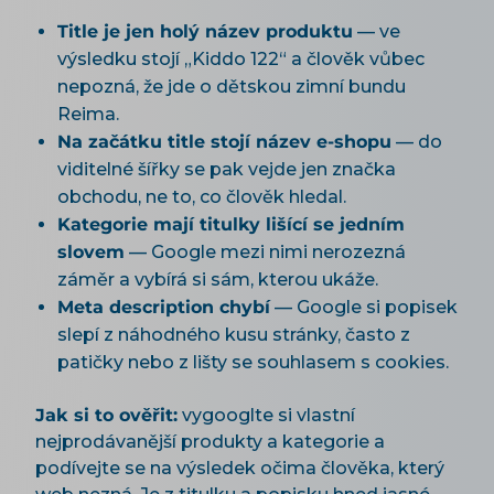
Title je jen holý název produktu
— ve
výsledku stojí „Kiddo 122“ a člověk vůbec
nepozná, že jde o dětskou zimní bundu
Reima.
Na začátku title stojí název e-shopu
— do
viditelné šířky se pak vejde jen značka
obchodu, ne to, co člověk hledal.
Kategorie mají titulky lišící se jedním
slovem
— Google mezi nimi nerozezná
záměr a vybírá si sám, kterou ukáže.
Meta description chybí
— Google si popisek
slepí z náhodného kusu stránky, často z
patičky nebo z lišty se souhlasem s cookies.
Jak si to ověřit:
vygooglte si vlastní
nejprodávanější produkty a kategorie a
podívejte se na výsledek očima člověka, který