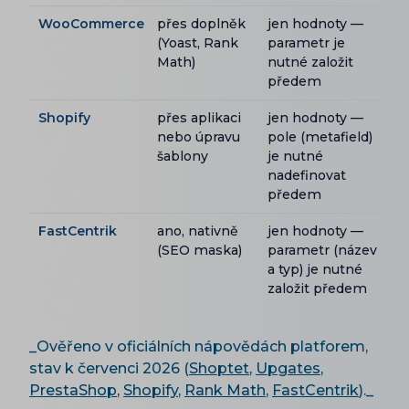
WooCommerce
přes doplněk
jen hodnoty —
(Yoast, Rank
parametr je
Math)
nutné založit
předem
Shopify
přes aplikaci
jen hodnoty —
nebo úpravu
pole (metafield)
šablony
je nutné
nadefinovat
předem
FastCentrik
ano, nativně
jen hodnoty —
(SEO maska)
parametr (název
a typ) je nutné
založit předem
_Ověřeno v oficiálních nápovědách platforem,
stav k červenci 2026 (
Shoptet
,
Upgates
,
PrestaShop
,
Shopify
,
Rank Math
,
FastCentrik
)._