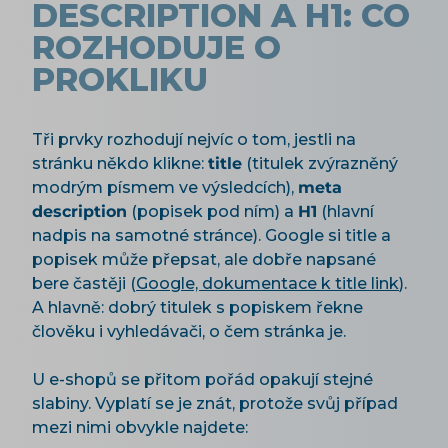
DESCRIPTION A H1: CO
ROZHODUJE O
PROKLIKU
Tři prvky rozhodují nejvíc o tom, jestli na
stránku někdo klikne:
title
(titulek zvýrazněný
modrým písmem ve výsledcích),
meta
description
(popisek pod ním) a
H1
(hlavní
nadpis na samotné stránce). Google si title a
popisek může přepsat, ale dobře napsané
bere častěji (
Google, dokumentace k title link
).
A hlavně: dobrý titulek s popiskem řekne
člověku i vyhledávači, o čem stránka je.
U e-shopů se přitom pořád opakují stejné
slabiny. Vyplatí se je znát, protože svůj případ
mezi nimi obvykle najdete: