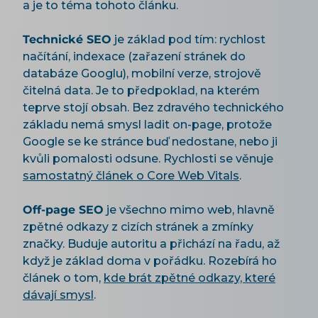
a je to téma tohoto článku.
Technické SEO
je základ pod tím: rychlost
načítání, indexace (zařazení stránek do
databáze Googlu), mobilní verze, strojově
čitelná data. Je to předpoklad, na kterém
teprve stojí obsah. Bez zdravého technického
základu nemá smysl ladit on-page, protože
Google se ke stránce buď nedostane, nebo ji
kvůli pomalosti odsune. Rychlosti se věnuje
samostatný článek o Core Web Vitals
.
Off-page SEO
je všechno mimo web, hlavně
zpětné odkazy z cizích stránek a zmínky
značky. Buduje autoritu a přichází na řadu, až
když je základ doma v pořádku. Rozebírá ho
článek o tom,
kde brát zpětné odkazy, které
dávají smysl
.