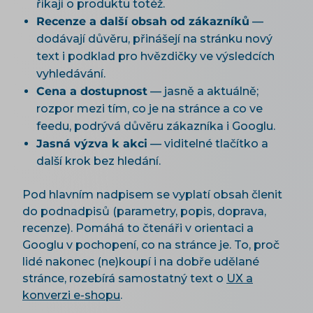
říkají o produktu totéž.
Recenze a další obsah od zákazníků
—
dodávají důvěru, přinášejí na stránku nový
text i podklad pro hvězdičky ve výsledcích
vyhledávání.
Cena a dostupnost
— jasně a aktuálně;
rozpor mezi tím, co je na stránce a co ve
feedu, podrývá důvěru zákazníka i Googlu.
Jasná výzva k akci
— viditelné tlačítko a
další krok bez hledání.
Pod hlavním nadpisem se vyplatí obsah členit
do podnadpisů (parametry, popis, doprava,
recenze). Pomáhá to čtenáři v orientaci a
Googlu v pochopení, co na stránce je. To, proč
lidé nakonec (ne)koupí i na dobře udělané
stránce, rozebírá samostatný text o
UX a
konverzi e-shopu
.