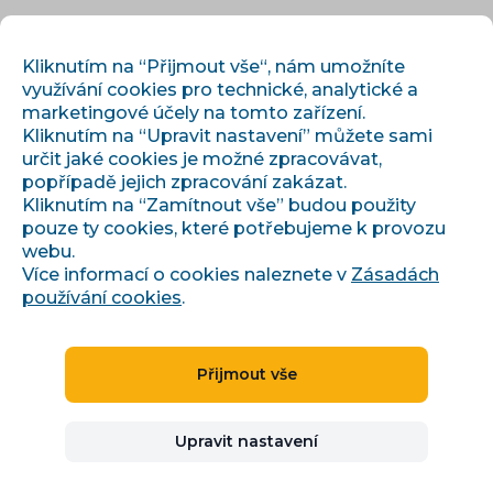
CS
PŘIHLÁSIT
REGISTROVAT
Kliknutím na “Přijmout vše“, nám umožníte
využívání cookies pro technické, analytické a
marketingové účely na tomto zařízení.
Kliknutím na “Upravit nastavení” můžete sami
určit jaké cookies je možné zpracovávat,
popřípadě jejich zpracování zakázat.
Kliknutím na “Zamítnout vše” budou použity
pouze ty cookies, které potřebujeme k provozu
›
›
Úvod
Články a informace
webu.
On-page SEO produktových stránek a kategorií e-shopu
Více informací o cookies naleznete v
Zásadách
používání cookies
.
On-page SEO
Přijmout vše
produktových stránek a
Upravit nastavení
kategorií e-shopu