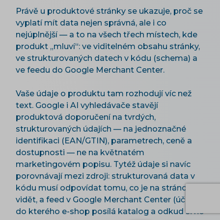
Právě u produktové stránky se ukazuje, proč se
vyplatí mít data nejen správná, ale i co
nejúplnější — a to na všech třech místech, kde
produkt „mluví“: ve viditelném obsahu stránky,
ve strukturovaných datech v kódu (schema) a
ve feedu do Google Merchant Center.
Vaše údaje o produktu tam rozhodují víc než
text. Google i AI vyhledávače stavějí
produktová doporučení na tvrdých,
strukturovaných údajích — na jednoznačné
identifikaci (EAN/GTIN), parametrech, ceně a
dostupnosti — ne na květnatém
marketingovém popisu. Tytéž údaje si navíc
porovnávají mezi zdroji: strukturovaná data v
kódu musí odpovídat tomu, co je na stránce
vidět, a feed v Google Merchant Center (účet,
do kterého e-shop posílá katalog a odkud si ho