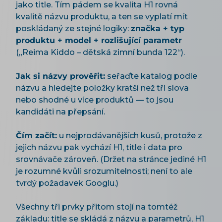
jako title. Tím pádem se kvalita H1 rovná
kvalitě názvu produktu, a ten se vyplatí mít
poskládaný ze stejné logiky:
značka + typ
produktu + model + rozlišující parametr
(„Reima Kiddo – dětská zimní bunda 122“).
Jak si názvy prověřit:
seřaďte katalog podle
názvu a hledejte položky kratší než tři slova
nebo shodné u více produktů — to jsou
kandidáti na přepsání.
Čím začít:
u nejprodávanějších kusů, protože z
jejich názvu pak vychází H1, title i data pro
srovnávače zároveň. (Držet na stránce jediné H1
je rozumné kvůli srozumitelnosti; není to ale
tvrdý požadavek Googlu.)
Všechny tři prvky přitom stojí na tomtéž
základu: title se skládá z názvu a parametrů, H1