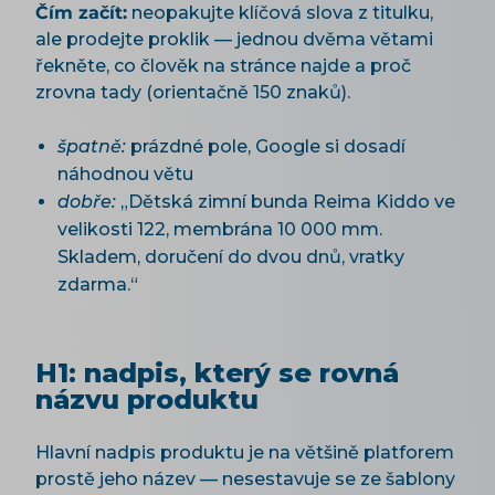
Čím začít:
neopakujte klíčová slova z titulku,
ale prodejte proklik — jednou dvěma větami
řekněte, co člověk na stránce najde a proč
zrovna tady (orientačně 150 znaků).
špatně:
prázdné pole, Google si dosadí
náhodnou větu
dobře:
„Dětská zimní bunda Reima Kiddo ve
velikosti 122, membrána 10 000 mm.
Skladem, doručení do dvou dnů, vratky
zdarma.“
H1: nadpis, který se rovná
názvu produktu
Hlavní nadpis produktu je na většině platforem
prostě jeho název — nesestavuje se ze šablony