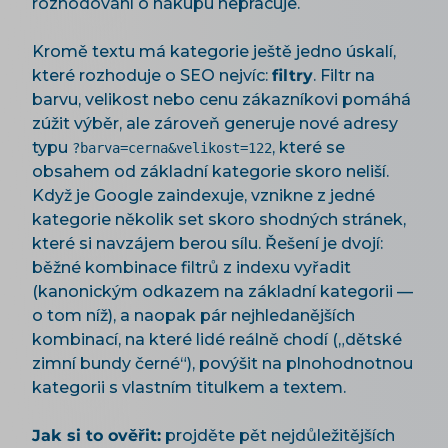
rozhodování o nákupu nepracuje.
Kromě textu má kategorie ještě jedno úskalí,
které rozhoduje o SEO nejvíc:
filtry
. Filtr na
barvu, velikost nebo cenu zákazníkovi pomáhá
zúžit výběr, ale zároveň generuje nové adresy
typu
, které se
?barva=cerna&velikost=122
obsahem od základní kategorie skoro neliší.
Když je Google zaindexuje, vznikne z jedné
kategorie několik set skoro shodných stránek,
které si navzájem berou sílu. Řešení je dvojí:
běžné kombinace filtrů z indexu vyřadit
(kanonickým odkazem na základní kategorii —
o tom níž), a naopak pár nejhledanějších
kombinací, na které lidé reálně chodí („dětské
zimní bundy černé“), povýšit na plnohodnotnou
kategorii s vlastním titulkem a textem.
Jak si to ověřit:
projděte pět nejdůležitějších