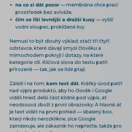
na co si dát pozor
— membrána chce prací
prostředek bez aviváže,
čím se liší levnější a dražší kusy
— vyšší
vodní sloupec, proklížené švy.
Nemusí to být dlouhý výklad; stačí tři čtyři
odstavce, které dávají smysl člověku a
mimochodem pokryjí i dotazy, na které
kategorie cílí. Klíčová slova do textu patří
přirozeně — tak, jak se lidé ptají.
Záleží i na tom,
kam text dát
. Krátký úvod patří
nad výpis produktů, aby ho člověk i Google
viděli hned; delší část klidně pod výpis, ať
neodsouvá zboží z první obrazovky. A hlavně ať
je text vidět na první pohled — sbalený box,
který nikdo nerozklikne, sice Google
zaindexuje, ale zákazník ho nepřečte, takže pro