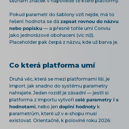
seznam značek v nápovědě té které platformy.
Pokud parametr do šablony vzít nejde, má to
řešení: hodnota se dá
zapsat rovnou do názvu
nebo popisku
— a přesně tohle umí Conviu
jako jednorázové obohacení (víc níž).
Placeholder pak čerpá z názvu, kde už barva je.
Co která platforma umí
Druhá věc, která se mezi platformami liší, je
import: jak snadno do systému parametry
nahrajete. Jeden rozdíl je zásadní — jestli si
platforma z importu vytvoří
celé parametry i s
hodnotami
, nebo jen
doplní hodnoty
k
parametrům, které už v e-shopu musí
existovat. Orientačně, k polovině roku 2026: