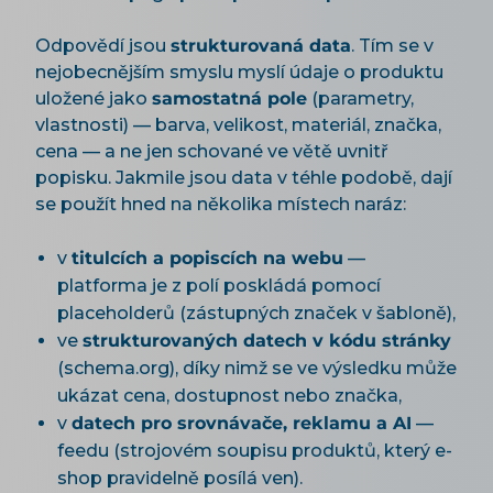
Odpovědí jsou
strukturovaná data
. Tím se v
nejobecnějším smyslu myslí údaje o produktu
uložené jako
samostatná pole
(parametry,
vlastnosti) — barva, velikost, materiál, značka,
cena — a ne jen schované ve větě uvnitř
popisku. Jakmile jsou data v téhle podobě, dají
se použít hned na několika místech naráz:
v
titulcích a popiscích na webu
—
platforma je z polí poskládá pomocí
placeholderů (zástupných značek v šabloně),
ve
strukturovaných datech v kódu stránky
(schema.org), díky nimž se ve výsledku může
ukázat cena, dostupnost nebo značka,
v
datech pro srovnávače, reklamu a AI
—
feedu (strojovém soupisu produktů, který e-
shop pravidelně posílá ven).