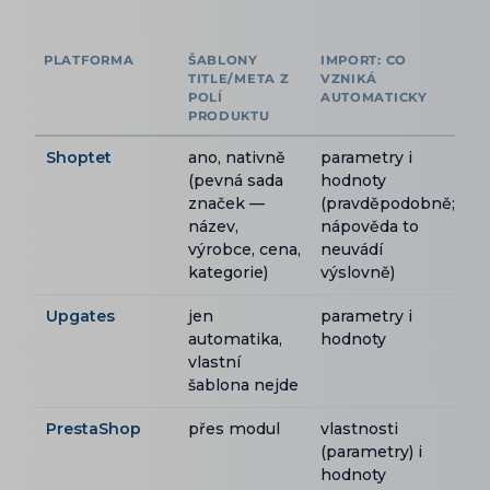
PLATFORMA
ŠABLONY
IMPORT: CO
TITLE/META Z
VZNIKÁ
POLÍ
AUTOMATICKY
PRODUKTU
Shoptet
ano, nativně
parametry i
(pevná sada
hodnoty
značek —
(pravděpodobně;
název,
nápověda to
výrobce, cena,
neuvádí
kategorie)
výslovně)
Upgates
jen
parametry i
automatika,
hodnoty
vlastní
šablona nejde
PrestaShop
přes modul
vlastnosti
(parametry) i
hodnoty