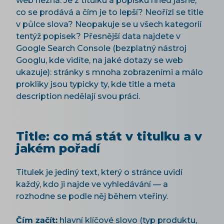
web nezná. Je z titulku a popisku hned jasné,
co se prodává a čím je to lepší? Neořízl se title
v půlce slova? Neopakuje se u všech kategorií
tentýž popisek? Přesnější data najdete v
Google Search Console (bezplatný nástroj
Googlu, kde vidíte, na jaké dotazy se web
ukazuje): stránky s mnoha zobrazeními a málo
prokliky jsou typicky ty, kde title a meta
description nedělají svou práci.
Title: co má stát v titulku a v
jakém pořadí
Titulek je jediný text, který o stránce uvidí
každý, kdo ji najde ve vyhledávání — a
rozhodne se podle něj během vteřiny.
Čím začít:
hlavní klíčové slovo (typ produktu,