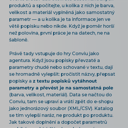
produktů a spočítejte, u kolika z nich je barva,
velikost a materiál vyplněná jako samostatný
parametr — a u kolika je ta informace jen ve
větě popisku nebo nikde. Když je poměr horší
než polovina, první práce je na datech, ne na
šabloně.
Právě tady vstupuje do hry Conviu jako
agentura. Když jsou popisky převzaté a
parametry chudé nebo schované v textu, dají
se hromadně vylepšit: pročistit názvy, přepsat
popisky a
z textu popisků vytáhnout
parametry a převést je na samostatná pole
(barva, velikost, materiál). Data se načtou do
Conviu, tam se upraví a vrátí zpět do e-shopu
jako jednorázový soubor (XML/CSV). Katalog
se tím vylepší naráz, ne produkt po produktu.
Jak takové doplnění a dopočet parametrů