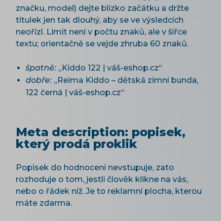
značku, model) dejte blízko začátku a držte
titulek jen tak dlouhý, aby se ve výsledcích
neořízl. Limit není v počtu znaků, ale v šířce
textu; orientačně se vejde zhruba 60 znaků.
špatně:
„Kiddo 122 | váš-eshop.cz“
dobře:
„Reima Kiddo – dětská zimní bunda,
122 černá | váš-eshop.cz“
Meta description: popisek,
který prodá proklik
Popisek do hodnocení nevstupuje, zato
rozhoduje o tom, jestli člověk klikne na vás,
nebo o řádek níž. Je to reklamní plocha, kterou
máte zdarma.