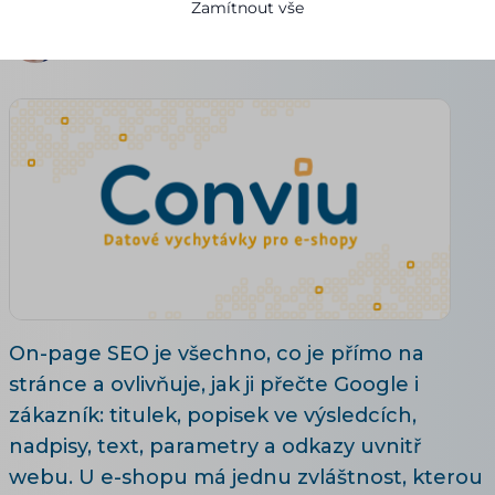
Zamítnout vše
Petr Běloch
17.07.2026
Aktualizováno 29. 7. 2026
6 minut čtení
On-page SEO je všechno, co je přímo na
stránce a ovlivňuje, jak ji přečte Google i
zákazník: titulek, popisek ve výsledcích,
nadpisy, text, parametry a odkazy uvnitř
webu. U e-shopu má jednu zvláštnost, kterou