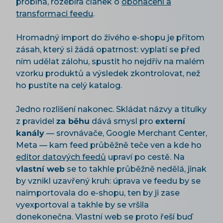
probíhá, rozebírá článek o
obohacení a
transformaci feedu
.
Hromadný import do živého e-shopu je přitom
zásah, který si žádá opatrnost: vyplatí se před
ním udělat zálohu, spustit ho nejdřív na malém
vzorku produktů a výsledek zkontrolovat, než
ho pustíte na celý katalog.
Jedno rozlišení nakonec. Skládat názvy a titulky
z pravidel
za běhu
dává smysl pro
externí
kanály
— srovnávače, Google Merchant Center,
Meta — kam feed průběžně teče ven a kde ho
editor datových feedů
upraví po cestě. Na
vlastní web
se to takhle průběžně nedělá, jinak
by vznikl uzavřený kruh: úprava ve feedu by se
naimportovala do e-shopu, ten by ji zase
vyexportoval a takhle by se vršila
donekonečna. Vlastní web se proto řeší buď