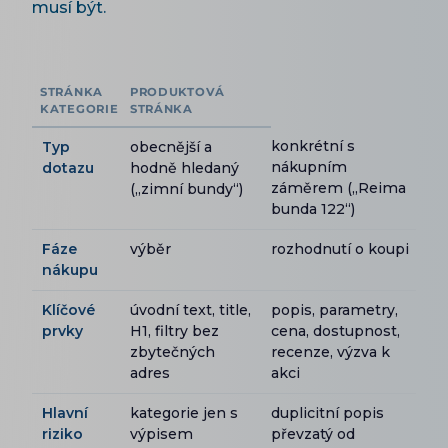
musí být.
STRÁNKA
PRODUKTOVÁ
KATEGORIE
STRÁNKA
konkrétní s
Typ
obecnější a
nákupním
dotazu
hodně hledaný
záměrem („Reima
(„zimní bundy“)
bunda 122“)
Fáze
výběr
rozhodnutí o koupi
nákupu
Klíčové
úvodní text, title,
popis, parametry,
prvky
H1, filtry bez
cena, dostupnost,
zbytečných
recenze, výzva k
adres
akci
Hlavní
kategorie jen s
duplicitní popis
riziko
výpisem
převzatý od