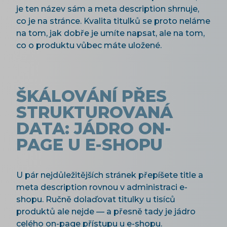
je ten název sám a meta description shrnuje,
co je na stránce. Kvalita titulků se proto neláme
na tom, jak dobře je umíte napsat, ale na tom,
co o produktu vůbec máte uložené.
ŠKÁLOVÁNÍ PŘES
STRUKTUROVANÁ
DATA: JÁDRO ON-
PAGE U E-SHOPU
U pár nejdůležitějších stránek přepíšete title a
meta description rovnou v administraci e-
shopu. Ručně dolaďovat titulky u tisíců
produktů ale nejde — a přesně tady je jádro
celého on-page přístupu u e-shopu.