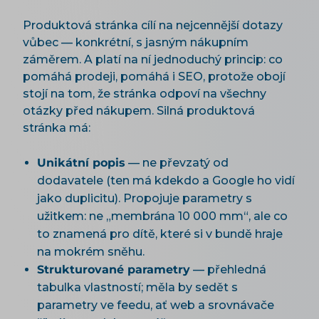
Produktová stránka cílí na nejcennější dotazy
vůbec — konkrétní, s jasným nákupním
záměrem. A platí na ní jednoduchý princip: co
pomáhá prodeji, pomáhá i SEO, protože obojí
stojí na tom, že stránka odpoví na všechny
otázky před nákupem. Silná produktová
stránka má:
Unikátní popis
— ne převzatý od
dodavatele (ten má kdekdo a Google ho vidí
jako duplicitu). Propojuje parametry s
užitkem: ne „membrána 10 000 mm“, ale co
to znamená pro dítě, které si v bundě hraje
na mokrém sněhu.
Strukturované parametry
— přehledná
tabulka vlastností; měla by sedět s
parametry ve feedu, ať web a srovnávače