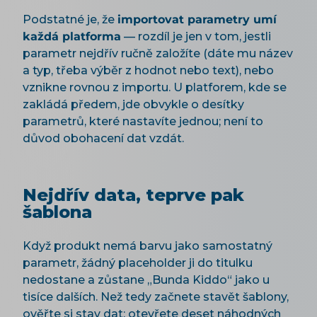
Podstatné je, že
importovat parametry umí
každá platforma
— rozdíl je jen v tom, jestli
parametr nejdřív ručně založíte (dáte mu název
a typ, třeba výběr z hodnot nebo text), nebo
vznikne rovnou z importu. U platforem, kde se
zakládá předem, jde obvykle o desítky
parametrů, které nastavíte jednou; není to
důvod obohacení dat vzdát.
Nejdřív data, teprve pak
šablona
Když produkt nemá barvu jako samostatný
parametr, žádný placeholder ji do titulku
nedostane a zůstane „Bunda Kiddo“ jako u
tisíce dalších. Než tedy začnete stavět šablony,
ověřte si stav dat: otevřete deset náhodných