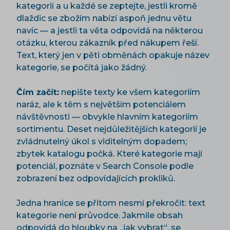
kategorií a u každé se zeptejte, jestli kromě
dlaždic se zbožím nabízí aspoň jednu větu
navíc — a jestli ta věta odpovídá na některou
otázku, kterou zákazník před nákupem řeší.
Text, který jen v pěti obměnách opakuje název
kategorie, se počítá jako žádný.
Čím začít:
nepište texty ke všem kategoriím
naráz, ale k těm s největším potenciálem
návštěvnosti — obvykle hlavním kategoriím
sortimentu. Deset nejdůležitějších kategorií je
zvládnutelný úkol s viditelným dopadem;
zbytek katalogu počká. Které kategorie mají
potenciál, poznáte v Search Console podle
zobrazení bez odpovídajících prokliků.
Jedna hranice se přitom nesmí překročit: text
kategorie není průvodce. Jakmile obsah
odpovídá do hloubky na „jak vybrat“, se