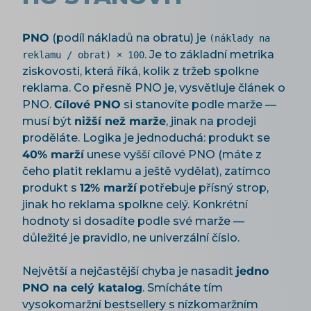
PNO
(podíl nákladů na obratu) je
(náklady na
. Je to základní metrika
reklamu / obrat) × 100
ziskovosti, která říká, kolik z tržeb spolkne
reklama. Co přesně PNO je, vysvětluje článek o
PNO.
Cílové PNO
si stanovíte podle marže —
musí být
nižší než marže
, jinak na prodeji
proděláte. Logika je jednoduchá: produkt se
40% marží
unese vyšší cílové PNO (máte z
čeho platit reklamu a ještě vydělat), zatímco
produkt s
12% marží
potřebuje přísný strop,
jinak ho reklama spolkne celý. Konkrétní
hodnoty si dosadíte podle své marže —
důležité je pravidlo, ne univerzální číslo.
Největší a nejčastější chyba je nasadit
jedno
PNO na celý katalog
. Smícháte tím
vysokomaržní bestsellery s nízkomaržním