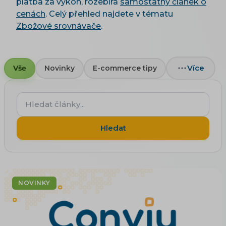
platba za výkon, rozebírá
samostatný článek o
cenách
. Celý přehled najdete v tématu
Zbožové srovnávače
.
Více
Vše
Novinky
E-commerce tipy
Hledat
články...
Hledat
NOVINKY