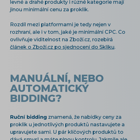
levné a drahé produkty i různé kategorie mají
jinou minimální cenu za proklik.
Rozdíl mezi platformami je tedy nejen v
rozhraní, ale i v tom, jaké je minimální CPC. Co
ovlivňuje viditelnost na Zboží.cz, rozebírá
článek o Zboží.cz po sjednocení do Skliku
.
MANUÁLNÍ, NEBO
AUTOMATICKÝ
BIDDING?
Ruční bidding
znamená, že nabídky ceny za
proklik u jednotlivých produktů nastavujete a
upravujete sami. U pár klíčových produktů to
dává smysl a máte plnou kontrolu. Jakmile ale