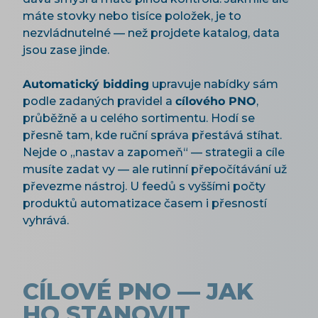
máte stovky nebo tisíce položek, je to
nezvládnutelné — než projdete katalog, data
jsou zase jinde.
Automatický bidding
upravuje nabídky sám
podle zadaných pravidel a
cílového PNO
,
průběžně a u celého sortimentu. Hodí se
přesně tam, kde ruční správa přestává stíhat.
Nejde o „nastav a zapomeň“ — strategii a cíle
musíte zadat vy — ale rutinní přepočítávání už
převezme nástroj. U feedů s vyššími počty
produktů automatizace časem i přesností
vyhrává.
CÍLOVÉ PNO — JAK
HO STANOVIT