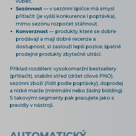
vůbec.
Sezónnost
— v sezónní špičce má smysl
přitlačit (je vyšší konkurence i poptávka),
mimo sezónu rozpočet stáhnout.
Konverznost
— produkty, které se dobře
prodávají a mají dobré recenze a
dostupnost, si zaslouží lepší pozice; špatně
prodejné produkty zbytečně utrácí.
Příklad rozdělení: vysokomaržní bestsellery
(přitlačit), stabilní střed (držet cílové PNO),
sezónní zboží (řídit podle poptávky), doprodej
a nízké marže (minimální nebo žádný bidding).
S takovými segmenty pak pracujete jako s
pravidly v nástroji.
AUTOMATICKÝ