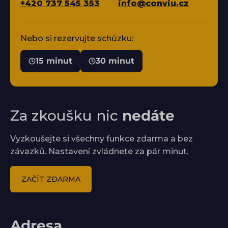
+420 737 545 353
info@conviu.cz
Nebo si rezervujte schůzku:
15 minut
30 minut
Za zkoušku nic
nedáte
Vyzkoušejte si všechny funkce zdarma a bez
závazků. Nastavení zvládnete za pár minut.
ZAČÍT ZDARMA
Adresa