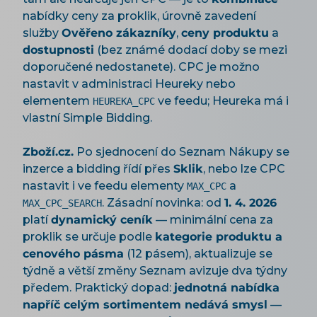
nabídky ceny za proklik, úrovně zavedení
služby
Ověřeno zákazníky
,
ceny produktu
a
dostupnosti
(bez známé dodací doby se mezi
doporučené nedostanete). CPC je možno
nastavit v administraci Heureky nebo
elementem
ve feedu; Heureka má i
HEUREKA_CPC
vlastní Simple Bidding.
Zboží.cz.
Po sjednocení do Seznam Nákupy se
inzerce a bidding řídí přes
Sklik
, nebo lze CPC
nastavit i ve feedu elementy
a
MAX_CPC
. Zásadní novinka: od
1. 4. 2026
MAX_CPC_SEARCH
platí
dynamický ceník
— minimální cena za
proklik se určuje podle
kategorie produktu a
cenového pásma
(12 pásem), aktualizuje se
týdně a větší změny Seznam avizuje dva týdny
předem. Praktický dopad:
jednotná nabídka
napříč celým sortimentem nedává smysl
—