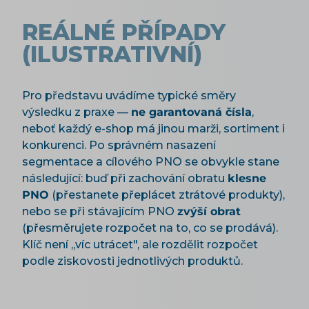
REÁLNÉ PŘÍPADY
(ILUSTRATIVNÍ)
Pro představu uvádíme typické směry
výsledku z praxe —
ne garantovaná čísla
,
neboť každý e-shop má jinou marži, sortiment i
konkurenci. Po správném nasazení
segmentace a cílového PNO se obvykle stane
následující: buď při zachování obratu
klesne
PNO
(přestanete přeplácet ztrátové produkty),
nebo se při stávajícím PNO
zvýší obrat
(přesměrujete rozpočet na to, co se prodává).
Klíč není „víc utrácet", ale rozdělit rozpočet
podle ziskovosti jednotlivých produktů.