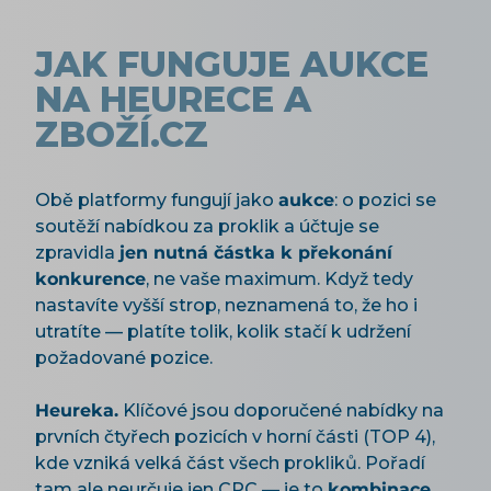
JAK FUNGUJE AUKCE
NA HEURECE A
ZBOŽÍ.CZ
Obě platformy fungují jako
aukce
: o pozici se
soutěží nabídkou za proklik a účtuje se
zpravidla
jen nutná částka k překonání
konkurence
, ne vaše maximum. Když tedy
nastavíte vyšší strop, neznamená to, že ho i
utratíte — platíte tolik, kolik stačí k udržení
požadované pozice.
Heureka.
Klíčové jsou doporučené nabídky na
prvních čtyřech pozicích v horní části (TOP 4),
kde vzniká velká část všech prokliků. Pořadí
tam ale neurčuje jen CPC — je to
kombinace