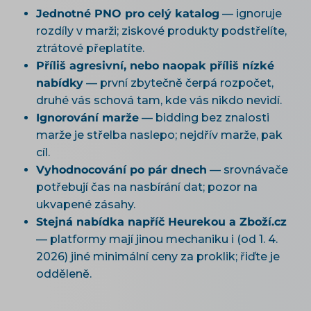
Jednotné PNO pro celý katalog
— ignoruje
rozdíly v marži; ziskové produkty podstřelíte,
ztrátové přeplatíte.
Příliš agresivní, nebo naopak příliš nízké
nabídky
— první zbytečně čerpá rozpočet,
druhé vás schová tam, kde vás nikdo nevidí.
Ignorování marže
— bidding bez znalosti
marže je střelba naslepo; nejdřív marže, pak
cíl.
Vyhodnocování po pár dnech
— srovnávače
potřebují čas na nasbírání dat; pozor na
ukvapené zásahy.
Stejná nabídka napříč Heurekou a Zboží.cz
— platformy mají jinou mechaniku i (od 1. 4.
2026) jiné minimální ceny za proklik; řiďte je
odděleně.