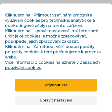
CS
PŘIHLÁSIT
REGISTROVAT
Kliknutím na “Přijmout vše“, nám umožníte
využívání cookies pro technické, analytické a
marketingové účely na tomto zařízení.
Kliknutím na “Upravit nastavení” můžete sami
určit jaké cookies je možné zpracovávat,
popřípadě jejich zpracování zakázat.
Kliknutím na “Zamítnout vše” budou použity
pouze ty cookies, které potřebujeme k provozu
›
›
Úvod
Články a informace
webu.
Automatický bidding na Heurece a Zboží.cz: kompletní
průvodce
Více informací o cookies naleznete v
Zásadách
používání cookies
.
Přijmout vše
Automatický bidding na
Heurece a Zboží.cz:
Upravit nastavení
kompletní průvodce