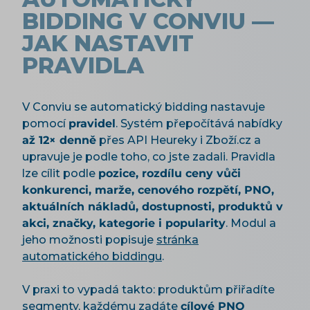
BIDDING V CONVIU —
JAK NASTAVIT
PRAVIDLA
V Conviu se automatický bidding nastavuje
pomocí
pravidel
. Systém přepočítává nabídky
až 12× denně
přes API Heureky i Zboží.cz a
upravuje je podle toho, co jste zadali. Pravidla
lze cílit podle
pozice, rozdílu ceny vůči
konkurenci, marže, cenového rozpětí, PNO,
aktuálních nákladů, dostupnosti, produktů v
akci, značky, kategorie i popularity
. Modul a
jeho možnosti popisuje
stránka
automatického biddingu
.
V praxi to vypadá takto: produktům přiřadíte
segmenty, každému zadáte
cílové PNO