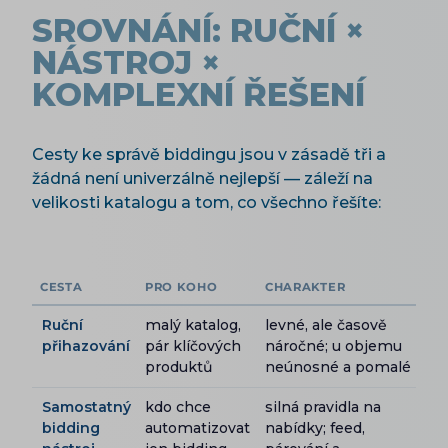
SROVNÁNÍ: RUČNÍ ×
NÁSTROJ ×
KOMPLEXNÍ ŘEŠENÍ
Cesty ke správě biddingu jsou v zásadě tři a
žádná není univerzálně nejlepší — záleží na
velikosti katalogu a tom, co všechno řešíte:
CESTA
PRO KOHO
CHARAKTER
Ruční
malý katalog,
levné, ale časově
přihazování
pár klíčových
náročné; u objemu
produktů
neúnosné a pomalé
Samostatný
kdo chce
silná pravidla na
bidding
automatizovat
nabídky; feed,