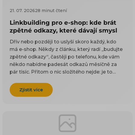
21. 07. 2026
28 minut čtení
Linkbuilding pro e-shop: kde brát
zpětné odkazy, které dávají smysl
Dřív nebo později to uslyší skoro každý, kdo
má e-shop. Někdy z článku, který radí „budujte
zpětné odkazy“, častěji po telefonu, kde vám
někdo nabídne padesát odkazů měsíčně za
pár tisíc. Přitom o nic složitého nejde: je to
odkaz z cizí stránky na vaši. Google takové
odkazy odjakživa bere jako doporučení — čím
Zjistit více
víc důvěryhodných webů na vás ukazuje, tím
spíš vám uvěří i on. Práci na tom, aby jich
přibývalo, se říká linkbuilding. Potíž je, že když
si to začnete zjišťovat, najdete dva druhy rad a
ani jeden vám nepomůže. Návody psané pro
blogery poradí, ať napíšete skvělý článek, na