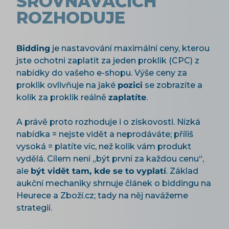
SROVNÁVAČÍCH
ROZHODUJE
Bidding
je nastavování maximální ceny, kterou
jste ochotni zaplatit za jeden proklik (CPC) z
nabídky do vašeho e-shopu. Výše ceny za
proklik ovlivňuje na jaké
pozici
se zobrazíte a
kolik za proklik reálně
zaplatíte
.
A právě proto rozhoduje i o ziskovosti. Nízká
nabídka = nejste vidět a neprodáváte; příliš
vysoká = platíte víc, než kolik vám produkt
vydělá. Cílem není „být první za každou cenu“,
ale
být vidět tam, kde se to vyplatí
. Základ
aukční mechaniky shrnuje článek o biddingu na
Heurece a Zboží.cz; tady na něj navážeme
strategií.