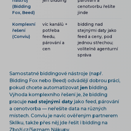
nástroj
jen bidding
párování a
(Bidding
cenotvorbu řešíte
Fox, Beed)
jinde
Komplexní
víc kanálů +
bidding nad
řešení
potřeba
stejnými daty jako
(Conviu)
feedu,
feed a ceny, pod
párování a
jednou střechou;
cen
volitelně agenturní
správa
Samostatné biddingové nástroje (např.
Bidding Fox nebo Beed) odvádějí dobrou práci,
pokud chcete automatizovat
jen
bidding.
Výhoda komplexního řešení je, že bidding
pracuje
nad stejnými daty
jako feed, párování
a cenotvorba — neřešíte data na různých
místech. Conviu je navíc ověřeným partnerem
Skliku, takže přes něj jde řešit i bidding na
Zboží.cz/Seznam Nákupy.