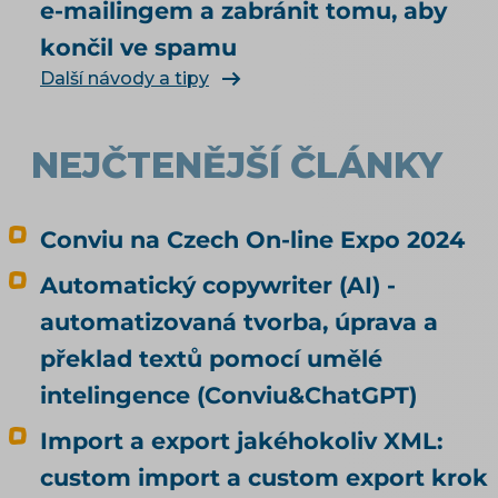
e-mailingem a zabránit tomu, aby
jiného, než měl? Jak vás má umělá inteligence
končil ve spamu
vůbec najít a doporučit, řeší téma SEO a UX pro
e-shop. Čím konkrétně naplnit produktová
Další návody a tipy
data, rozebírá téma produktové feedy a
napojení e-shopu.
NEJČTENĚJŠÍ ČLÁNKY
Conviu na Czech On-line Expo 2024
Automatický copywriter (AI) -
automatizovaná tvorba, úprava a
překlad textů pomocí umělé
intelingence (Conviu&ChatGPT)
Import a export jakéhokoliv XML:
custom import a custom export krok