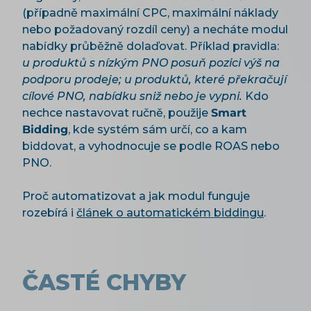
(případně maximální CPC, maximální náklady
nebo požadovaný rozdíl ceny) a necháte modul
nabídky průběžně dolaďovat. Příklad pravidla:
u produktů s nízkým PNO posuň pozici výš na
podporu prodeje; u produktů, které překračují
cílové PNO, nabídku sniž nebo je vypni.
Kdo
nechce nastavovat ručně, použije
Smart
Bidding
, kde systém sám určí, co a kam
biddovat, a vyhodnocuje se podle ROAS nebo
PNO.
Proč automatizovat a jak modul funguje
rozebírá i
článek o automatickém biddingu
.
ČASTÉ CHYBY