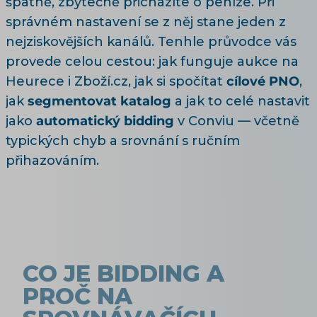
špatně, zbytečně přicházíte o peníze. Při
správném nastavení se z něj stane jeden z
nejziskovějších kanálů. Tenhle průvodce vás
provede celou cestou: jak funguje aukce na
Heurece i Zboží.cz, jak si spočítat
cílové PNO
,
jak
segmentovat katalog
a jak to celé nastavit
jako
automatický bidding
v Conviu — včetně
typických chyb a srovnání s ručním
přihazováním.
CO JE BIDDING A
PROČ NA