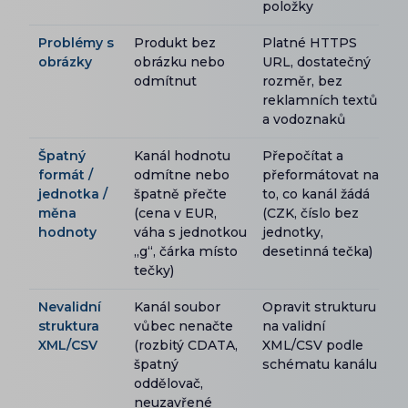
položky
Problémy s
Produkt bez
Platné HTTPS
obrázky
obrázku nebo
URL, dostatečný
odmítnut
rozměr, bez
reklamních textů
a vodoznaků
Špatný
Kanál hodnotu
Přepočítat a
formát /
odmítne nebo
přeformátovat na
jednotka /
špatně přečte
to, co kanál žádá
měna
(cena v EUR,
(CZK, číslo bez
hodnoty
váha s jednotkou
jednotky,
„g“, čárka místo
desetinná tečka)
tečky)
Nevalidní
Kanál soubor
Opravit strukturu
struktura
vůbec nenačte
na validní
XML/CSV
(rozbitý CDATA,
XML/CSV podle
špatný
schématu kanálu
oddělovač,
neuzavřené