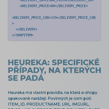
    <DELIVERY_ID>CESKA_POSTA</DELIVERY_ID>

    <DELIVERY_PRICE>89</DELIVERY_PRICE>

<DELIVERY_PRICE_COD>119</DELIVERY_PRICE_COD
>

  </DELIVERY>

</SHOPITEM>
HEUREKA: SPECIFICKÉ
PŘÍPADY, NA KTERÝCH
SE PADÁ
Heureka má vlastní pravidla, na která e-shopy
opakovaně narážejí. Povinných je osm polí:
ITEM_ID, PRODUCTNAME, URL, IMGURL,