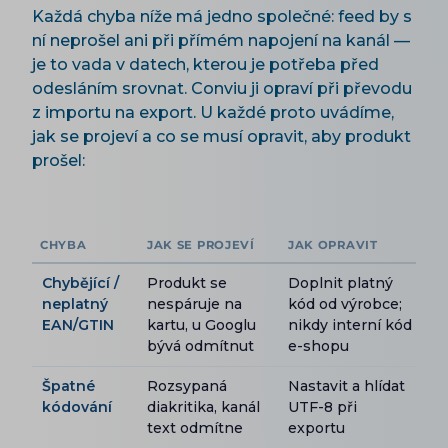
Každá chyba níže má jedno společné: feed by s
ní neprošel ani při přímém napojení na kanál —
je to vada v datech, kterou je potřeba před
odesláním srovnat. Conviu ji opraví při převodu
z importu na export. U každé proto uvádíme,
jak se projeví a co se musí opravit, aby produkt
prošel:
CHYBA
JAK SE PROJEVÍ
JAK OPRAVIT
Chybějící /
Produkt se
Doplnit platný
neplatný
nespáruje na
kód od výrobce;
EAN/GTIN
kartu, u Googlu
nikdy interní kód
bývá odmítnut
e-shopu
Špatné
Rozsypaná
Nastavit a hlídat
kódování
diakritika, kanál
UTF-8 při
text odmítne
exportu