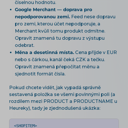
číselnou hodnotu.
Google Merchant — doprava pro
nepodporovanou zemi.
Feed nese dopravu
pro zemi, kterou účet nepodporuje, a
Merchant kvůli tomu produkt odmítne.
Opravit znamená tu dopravu z výstupu
odebrat.
Měna a desetinná místa.
Cena přijde v EUR
nebo s čárkou, kanál čeká CZK a tečku.
Opravit znamená přepočítat měnu a
sjednotit formát čísla.
Pokud chcete vidět, jak vypadá správně
sestavená položka se všemi povinnými poli (a
rozdílem mezi PRODUCT a PRODUCTNAME u
Heureky), tady je zjednodušená ukázka:
<SHOPITEM>
