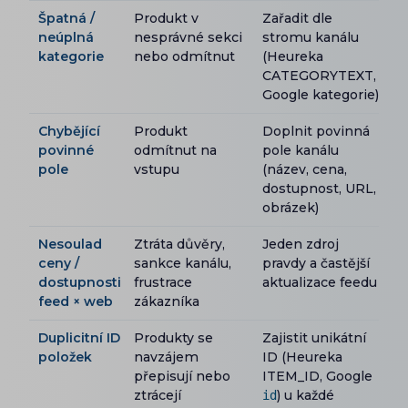
Špatná /
Produkt v
Zařadit dle
neúplná
nesprávné sekci
stromu kanálu
kategorie
nebo odmítnut
(Heureka
CATEGORYTEXT,
Google kategorie)
Chybějící
Produkt
Doplnit povinná
povinné
odmítnut na
pole kanálu
pole
vstupu
(název, cena,
dostupnost, URL,
obrázek)
Nesoulad
Ztráta důvěry,
Jeden zdroj
ceny /
sankce kanálu,
pravdy a častější
dostupnosti
frustrace
aktualizace feedu
feed × web
zákazníka
Duplicitní ID
Produkty se
Zajistit unikátní
položek
navzájem
ID (Heureka
přepisují nebo
ITEM_ID, Google
ztrácejí
) u každé
id