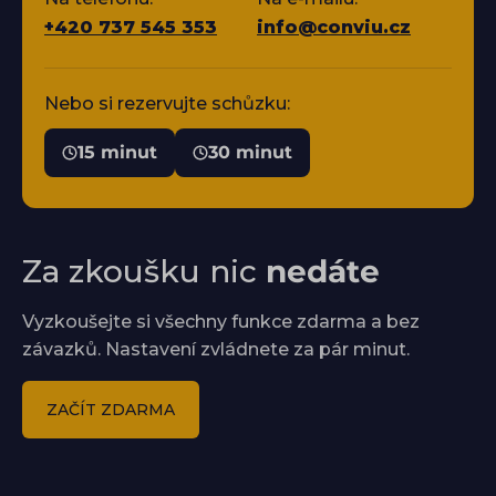
+420 737 545 353
info@conviu.cz
Nebo si rezervujte schůzku:
15 minut
30 minut
Za zkoušku nic
nedáte
Vyzkoušejte si všechny funkce zdarma a bez
závazků. Nastavení zvládnete za pár minut.
ZAČÍT ZDARMA