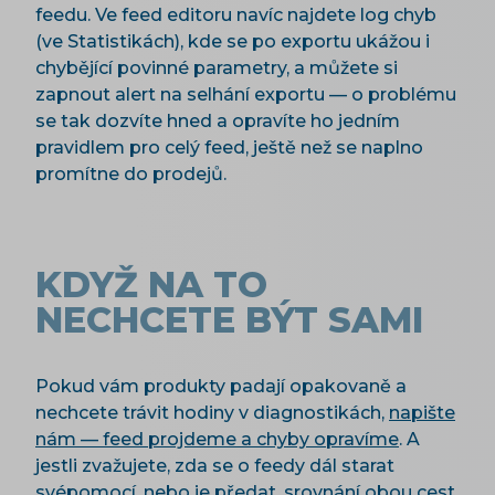
feedu. Ve feed editoru navíc najdete log chyb
(ve Statistikách), kde se po exportu ukážou i
chybějící povinné parametry, a můžete si
zapnout alert na selhání exportu — o problému
se tak dozvíte hned a opravíte ho jedním
pravidlem pro celý feed, ještě než se naplno
promítne do prodejů.
KDYŽ NA TO
NECHCETE BÝT SAMI
Pokud vám produkty padají opakovaně a
nechcete trávit hodiny v diagnostikách,
napište
nám — feed projdeme a chyby opravíme
. A
jestli zvažujete, zda se o feedy dál starat
svépomocí, nebo je předat,
srovnání obou cest