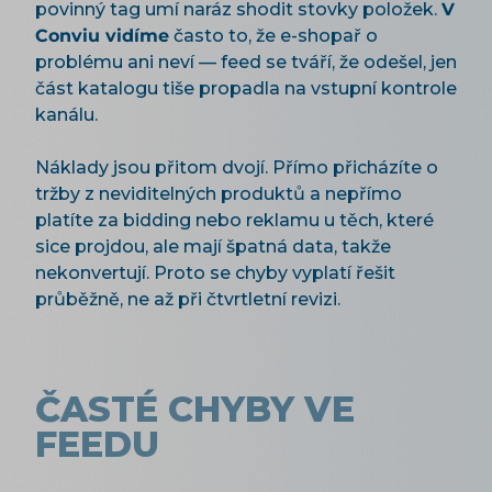
povinný tag umí naráz shodit stovky položek.
V
Conviu vidíme
často to, že e-shopař o
problému ani neví — feed se tváří, že odešel, jen
část katalogu tiše propadla na vstupní kontrole
kanálu.
Náklady jsou přitom dvojí. Přímo přicházíte o
tržby z neviditelných produktů a nepřímo
platíte za bidding nebo reklamu u těch, které
sice projdou, ale mají špatná data, takže
nekonvertují. Proto se chyby vyplatí řešit
průběžně, ne až při čtvrtletní revizi.
ČASTÉ CHYBY VE
FEEDU