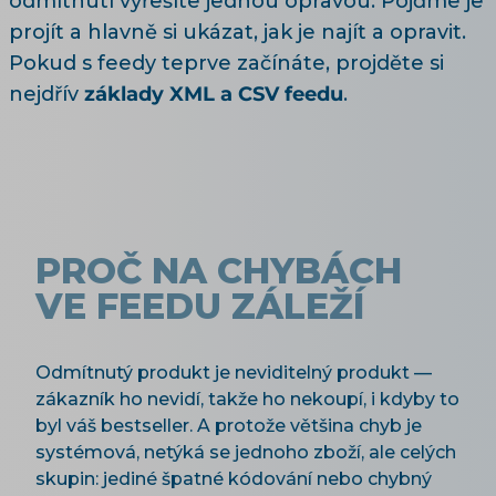
odmítnutí vyřešíte jednou opravou. Pojďme je
projít a hlavně si ukázat, jak je najít a opravit.
Pokud s feedy teprve začínáte, projděte si
nejdřív
základy XML a CSV feedu
.
PROČ NA CHYBÁCH
VE FEEDU ZÁLEŽÍ
Odmítnutý produkt je neviditelný produkt —
zákazník ho nevidí, takže ho nekoupí, i kdyby to
byl váš bestseller. A protože většina chyb je
systémová, netýká se jednoho zboží, ale celých
skupin: jediné špatné kódování nebo chybný