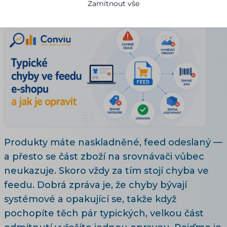
Zamítnout vše
17.07.2026
8 minut čtení
Produkty máte naskladněné, feed odeslaný —
a přesto se část zboží na srovnávači vůbec
neukazuje. Skoro vždy za tím stojí chyba ve
feedu. Dobrá zpráva je, že chyby bývají
systémové a opakující se, takže když
pochopíte těch pár typických, velkou část