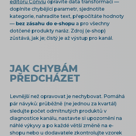
editoru Conviu
opravíte data transformací —
doplníte chybějící parametr, sjednotíte
kategorie, nahradíte text, přepočítáte hodnoty
—
bez zásahu do e-shopu
a pro všechny
dotčené produkty naráz. Zdroj (e-shop)
zůstává, jak je; čistý je až výstup pro kanál.
JAK CHYBÁM
PŘEDCHÁZET
Levnější než opravovat je nechybovat. Pomáhá
pár návyků: průběžně (ne jednou za kvartál)
sledujte počet odmítnutých produktů v
diagnostice kanálu, nastavte si upozornění na
náhlé výkyvy a po každé větší změně na e-
shopu nebo u dodavatele zkontrolujte vzorek