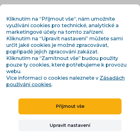
CS
PŘIHLÁSIT
REGISTROVAT
Kliknutím na “Přijmout vše“, nám umožníte
využívání cookies pro technické, analytické a
marketingové účely na tomto zařízení.
Kliknutím na “Upravit nastavení” můžete sami
určit jaké cookies je možné zpracovávat,
popřípadě jejich zpracování zakázat.
Kliknutím na “Zamítnout vše” budou použity
pouze ty cookies, které potřebujeme k provozu
›
›
Úvod
Články a informace
webu.
Typické chyby ve feedu e-shopu a jak je opravit
Více informací o cookies naleznete v
Zásadách
používání cookies
.
Typické chyby ve feedu e-
Přijmout vše
shopu a jak je opravit
Upravit nastavení
Pavla Urbanová