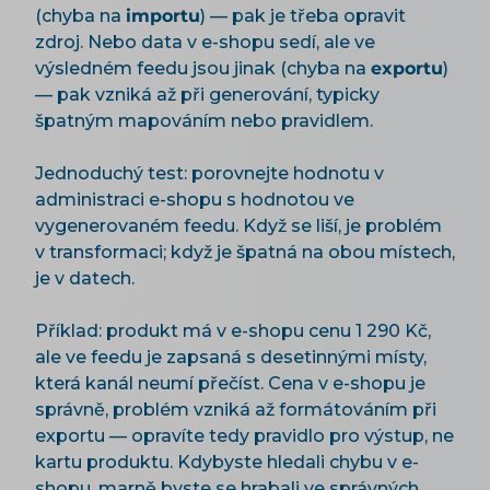
(chyba na
importu
) — pak je třeba opravit
zdroj. Nebo data v e-shopu sedí, ale ve
výsledném feedu jsou jinak (chyba na
exportu
)
— pak vzniká až při generování, typicky
špatným mapováním nebo pravidlem.
Jednoduchý test: porovnejte hodnotu v
administraci e-shopu s hodnotou ve
vygenerovaném feedu. Když se liší, je problém
v transformaci; když je špatná na obou místech,
je v datech.
Příklad: produkt má v e-shopu cenu 1 290 Kč,
ale ve feedu je zapsaná s desetinnými místy,
která kanál neumí přečíst. Cena v e-shopu je
správně, problém vzniká až formátováním při
exportu — opravíte tedy pravidlo pro výstup, ne
kartu produktu. Kdybyste hledali chybu v e-
shopu, marně byste se hrabali ve správných