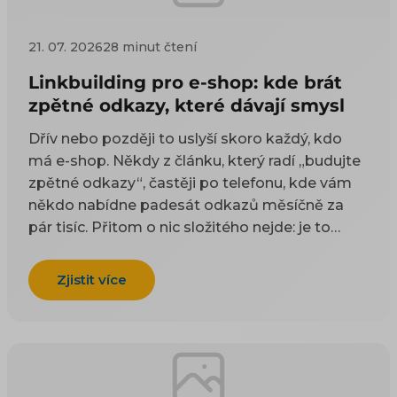
21. 07. 2026
28 minut čtení
Linkbuilding pro e-shop: kde brát
zpětné odkazy, které dávají smysl
Dřív nebo později to uslyší skoro každý, kdo
má e-shop. Někdy z článku, který radí „budujte
zpětné odkazy“, častěji po telefonu, kde vám
někdo nabídne padesát odkazů měsíčně za
pár tisíc. Přitom o nic složitého nejde: je to
odkaz z cizí stránky na vaši. Google takové
odkazy odjakživa bere jako doporučení — čím
Zjistit více
víc důvěryhodných webů na vás ukazuje, tím
spíš vám uvěří i on. Práci na tom, aby jich
přibývalo, se říká linkbuilding. Potíž je, že když
si to začnete zjišťovat, najdete dva druhy rad a
ani jeden vám nepomůže. Návody psané pro