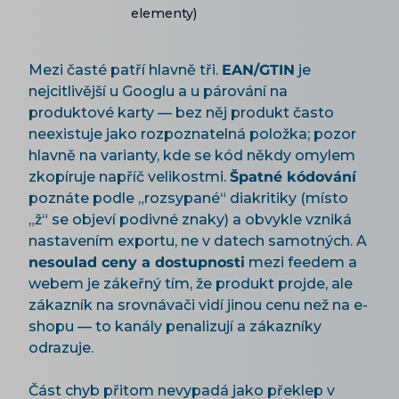
elementy)
Mezi časté patří hlavně tři.
EAN/GTIN
je
nejcitlivější u Googlu a u párování na
produktové karty — bez něj produkt často
neexistuje jako rozpoznatelná položka; pozor
hlavně na varianty, kde se kód někdy omylem
zkopíruje napříč velikostmi.
Špatné kódování
poznáte podle „rozsypané“ diakritiky (místo
„ž“ se objeví podivné znaky) a obvykle vzniká
nastavením exportu, ne v datech samotných. A
nesoulad ceny a dostupnosti
mezi feedem a
webem je zákeřný tím, že produkt projde, ale
zákazník na srovnávači vidí jinou cenu než na e-
shopu — to kanály penalizují a zákazníky
odrazuje.
Část chyb přitom nevypadá jako překlep v