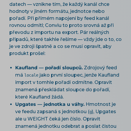
datech — vznikne tím, že každý kanál chce
hodnoty v jiném formátu, jednotce nebo
pořadí. Při přímém napojení by feed kanál
rovnou odmítl; Conviu to proto srovná až při
převodu z importu na export. Pár reálných
případů, které takhle řešíme — vždy jde o to, co
je ve zdroji špatně a co se musí opravit, aby
produkt prošel:
Kaufland — pořadí sloupců.
Zdrojový feed
má
jako první sloupec, jenže Kaufland
locale
import v tomhle pořadí odmítne. Opravit
znamená přeskládat sloupce do pořadí,
které Kaufland žádá.
Upgates — jednotka u váhy.
Hmotnost je
ve feedu zapsaná s jednotkou (
), Upgates
g
ale u WEIGHT čeká jen číslo. Opravit
znamená jednotku odebrat a poslat čistou