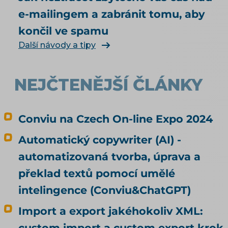
Kdo zaplatí škodu, když agent koupí něco
e-mailingem a zabránit tomu, aby
jiného, než měl? Jak vás má umělá inteligence
končil ve spamu
vůbec najít a doporučit, řeší téma SEO a UX pro
e-shop. Čím konkrétně naplnit produktová
Další návody a tipy
data, rozebírá téma produktové feedy a
napojení e-shopu.
NEJČTENĚJŠÍ ČLÁNKY
Conviu na Czech On-line Expo 2024
Automatický copywriter (AI) -
automatizovaná tvorba, úprava a
překlad textů pomocí umělé
intelingence (Conviu&ChatGPT)
Import a export jakéhokoliv XML:
custom import a custom export krok