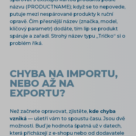
názvu (PRODUCTNAME); když se to nepovede,
putuje mezi nespárované produkty k ruční
opravě. Čím přesnější název (značka, model,
klíčový parametr) dodáte, tím líp se produkt
spáruje a zařadí. Strohý název typu „Tričko“ si o
problém říká.
CHYBA NA IMPORTU,
NEBO AŽ NA
EXPORTU?
Než začnete opravovat, zjistěte,
kde chyba
vzniká
— ušetří vám to spoustu času. Jsou dvě
možnosti. Buď je hodnota špatná už v datech,
která přicházejí z e-shopu nebo od dodavatele