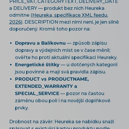
PRICE_VAT, CATEGORYTEXT, DELIVERY_DATE
a DELIVERY — produkt bez nich Heureka
odmítne (
Heureka, specifikace XML feedu,
2026
). DESCRIPTION mezi nimi není, je jen silně
doporučený. Kromě toho pozor na:
Dopravu a Balíkovnu
— způsob zápisu
dopravy a výdejních míst se v čase měnil;
ověřte ho proti aktuální specifikaci Heureky.
Energetické štítky
— u dotčených kategorií
jsou povinné a mají svá pravidla zápisu.
PRODUCT vs PRODUCTNAME,
EXTENDED_WARRANTY a
SPECIAL_SERVICE
— pozor na častou
záměnu obou polí i na novější doplňkové
prvky.
Drobnost na závěr: Heureka se nabídku snaží
spárovat s existující kartou produktu podle