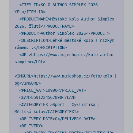
  <ITEM_ID>KOLO-AUTHOR-SIMPLEX-2026-
YEL</ITEM_ID>

  <PRODUCTNAME>Městské kolo Author Simplex 
2026, žluté</PRODUCTNAME>

  <PRODUCT>Author Simplex 2026</PRODUCT>

  <DESCRIPTION>Lehké městské kolo s nízkým 
rámem...</DESCRIPTION>

  <URL>https://www.mujeshop.cz/kolo-author-
simplex</URL>

<IMGURL>https://www.mujeshop.cz/foto/kolo.j
pg</IMGURL>

  <PRICE_VAT>19990</PRICE_VAT>

  <EAN>8591234567890</EAN>

  <CATEGORYTEXT>Sport | Cyklistika | 
Městská kola</CATEGORYTEXT>

  <DELIVERY_DATE>0</DELIVERY_DATE>

  <DELIVERY>
